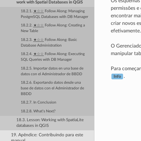
Os esquemas 
work with Spatial Databases in QGIS
permissões e
18.2.1.
★☆☆
Follow Along: Managing
encontrar mai
PostgreSQL Databases with DB Manager
criar novos e
18.2.2.
★☆☆
Follow Along: Creating a
efetivamente.
New Table
18.2.3.
★☆☆
Follow Along: Basic
O Gerenciador
Database Administration
manipular tab
18.2.4.
★☆☆
Follow Along: Executing
SQL Queries with DB Manager
Para começar,
18.2.5. Importar datos en una base de
datos con el Administrador de BBDD
.
Info
18.2.6. Exportando datos desde una
base de datos con el Administrador de
BBDD
18.2.7. In Conclusion
18.2.8. What’s Next?
18.3. Lesson: Working with SpatiaLite
databases in QGIS
19. Apêndice: Contribuindo para este
manual