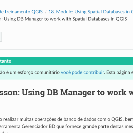
de treinamento QGIS
18.
Module: Using Spatial Databases in
n: Using DB Manager to work with Spatial Databases in QGIS
tante
ção é um esforço comunitário
você pode contribuir
. Esta página
sson: Using DB Manager to work w
o realizar muitas operações de banco de dados com o QGIS, be
 ferramenta Gerenciador BD que fornece grande parte destas me