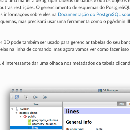
são uma maneira de agrupar tabelas de dados e outros objetos
 outras restrições. O gerenciamento de esquemas do PostgreSQL
s informações sobre eles na
Documentação do PostgreSQL sob
squemas, mas precisará usar uma ferramenta como o pgAdmin III 
 BD pode também ser usado para gerenciar tabelas do seu banco
elas na linha de comando, mas agora vamos ver como fazer iss
 é interessante dar uma olhada nos metadados da tabela clican