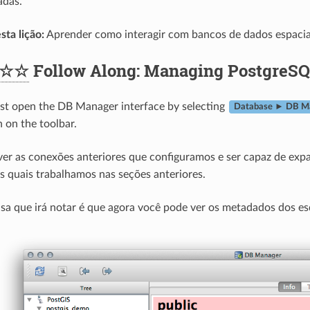
adas.
sta lição:
Aprender como interagir com bancos de dados espaci
☆☆
Follow Along: Managing PostgreSQ
rst open the DB Manager interface by selecting
Database ► DB M
 on the toolbar.
ver as conexões anteriores que configuramos e ser capaz de exp
s quais trabalhamos nas seções anteriores.
isa que irá notar é que agora você pode ver os metadados dos 