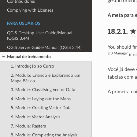
gestão orient
Contribuidores
Complying with Licenses
A meta para e
PARA USUÁRIOS
18.2.1.
★
QGIS Desktop User Guide/Manual
(QGIS 3.44)
You should fi
QGIS Server Guide/Manual (QGIS 3.44)
DB Manager
icon
Manual de treinamento
1. Introdução ao Curso
Você já deve 
2. Módulo: Criando e Explorando um
tabelas com a
Mapa Básico
3. Module: Classifying Vector Data
A primeira co
4. Module: Laying out the Maps
5. Module: Creating Vector Data
6. Module: Vector Analysis
7. Module: Rasters
8. Module: Completing the Analysis