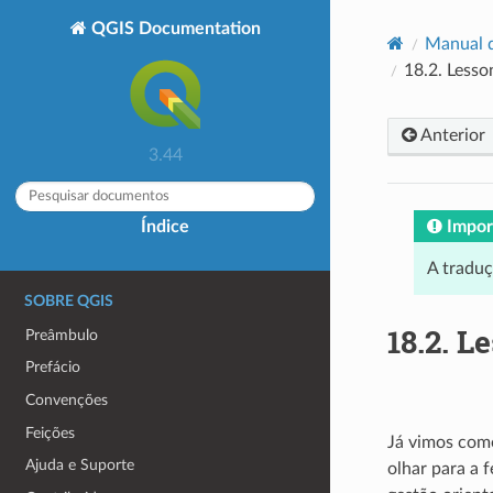
QGIS Documentation
Manual 
18.2.
Lesso
Anterior
3.44
Impor
Índice
A tradu
SOBRE QGIS
18.2.
Le
Preâmbulo
Prefácio
Convenções
Feições
Já vimos com
Ajuda e Suporte
olhar para a