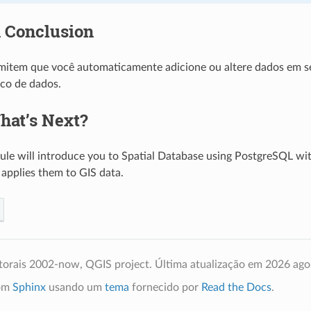
n Conclusion
mitem que você automaticamente adicione ou altere dados em s
co de dados.
hat’s Next?
le will introduce you to Spatial Database using PostgreSQL wi
applies them to GIS data.
utorais 2002-now, QGIS project.
Última atualização em 2026 ago
com
Sphinx
usando um
tema
fornecido por
Read the Docs
.