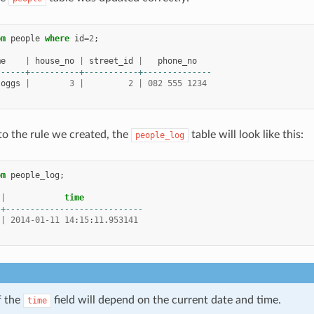
om
people
where
id
=
2
;
me
|
house_no
|
street_id
|
phone_no
------+----------+-----------+--------------
loggs
|
3
|
2
|
082
555
1234
o the rule we created, the
table will look like this:
people_log
om
people_log
;
|
time
-+----------------------------
|
2014
-
01
-
11
14
:
15
:
11
.
953141
f the
field will depend on the current date and time.
time