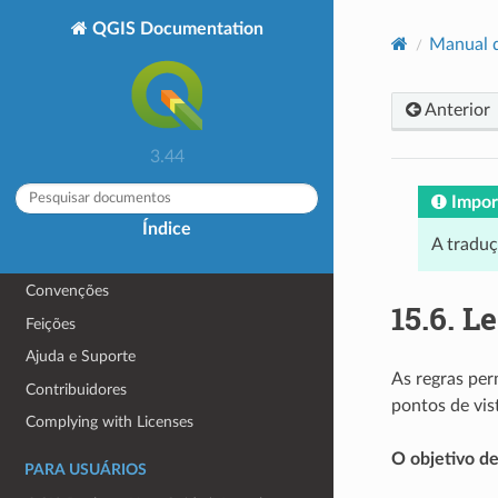
QGIS Documentation
Manual 
Anterior
3.44
SOBRE QGIS
Impor
Preâmbulo
Índice
A tradu
Prefácio
Convenções
15.6.
Le
Feições
Ajuda e Suporte
As regras pe
Contribuidores
pontos de vist
Complying with Licenses
O objetivo de
PARA USUÁRIOS