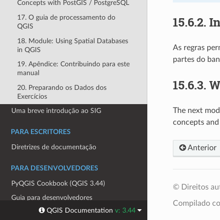
Concepts with PostGIS / PostgreSQL
17. O guia de processamento do
15.6.2.
I
QGIS
18. Module: Using Spatial Databases
As regras per
in QGIS
partes do ban
19. Apêndice: Contribuindo para este
manual
15.6.3.
W
20. Preparando os Dados dos
Exercícios
The next modu
Uma breve introdução ao SIG
concepts and 
PARA ESCRITORES
Diretrizes de documentação
Anterior
PARA DESENVOLVEDORES
PyQGIS Cookbook (QGIS 3.44)
© Direitos a
Guia para desenvolvedores
Compilado 
QGIS Documentation
v: 3.44