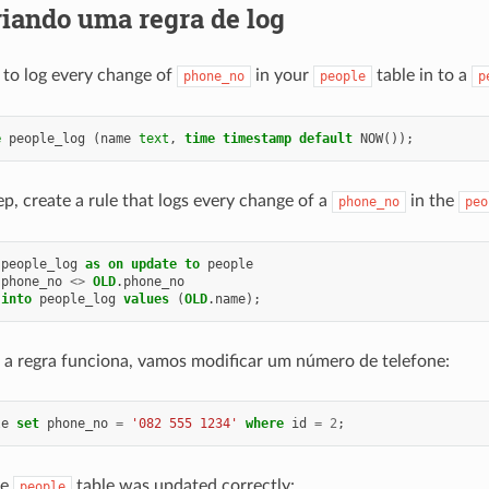
iando uma regra de log
to log every change of
in your
table in to a
phone_no
people
p
e
people_log
(
name
text
,
time
timestamp
default
NOW
());
ep, create a rule that logs every change of a
in the
phone_no
peo
people_log
as
on
update
to
people
.
phone_no
<>
OLD
.
phone_no
into
people_log
values
(
OLD
.
name
);
e a regra funciona, vamos modificar um número de telefone:
le
set
phone_no
=
'082 555 1234'
where
id
=
2
;
he
table was updated correctly:
people