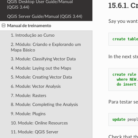
QGIS Desktop User Guide/Manual
15.6.1.
Cr
(QGIS 3.44)
QGIS Server Guide/Manual (QGIS 3.44)
Say you want 
Manual de treinamento
1. Introdução ao Curso
create
tabl
2. Módulo: Criando e Explorando um
Mapa Básico
In the next st
3. Module: Classifying Vector Data
4. Module: Laying out the Maps
create
rule
5. Module: Creating Vector Data
where
NEW
do
insert
6. Module: Vector Analysis
7. Module: Rasters
Para testar s
8. Module: Completing the Analysis
9. Module: Plugins
update
peop
10. Module: Online Resources
11. Module: QGIS Server
Check that t