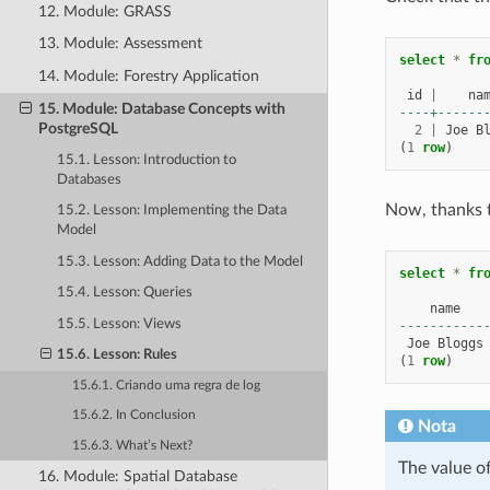
12. Module: GRASS
13. Module: Assessment
select
*
fr
14. Module: Forestry Application
id
|
na
15. Module: Database Concepts with
----+------
PostgreSQL
2
|
Joe
B
(
1
row
)
15.1. Lesson: Introduction to
Databases
Now, thanks t
15.2. Lesson: Implementing the Data
Model
15.3. Lesson: Adding Data to the Model
select
*
fr
15.4. Lesson: Queries
name
15.5. Lesson: Views
-----------
Joe
Bloggs
15.6. Lesson: Rules
(
1
row
)
15.6.1. Criando uma regra de log
15.6.2. In Conclusion
Nota
15.6.3. What’s Next?
The value o
16. Module: Spatial Database