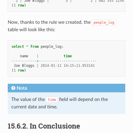
2
|
Joe
Bloggs
|
3
|
2
|
082
555
1234
(
1
row
)
Now, thanks to the rule we created, the
people_log
table will look like this:
select
*
from
people_log
;
name
|
time
------------+----------------------------
Joe
Bloggs
|
2014
-
01
-
11
14
:
15
:
11
.
953141
(
1
row
)
Nota
The value of the
field will depend on the
time
current date and time.
15.6.2.
In Conclusione