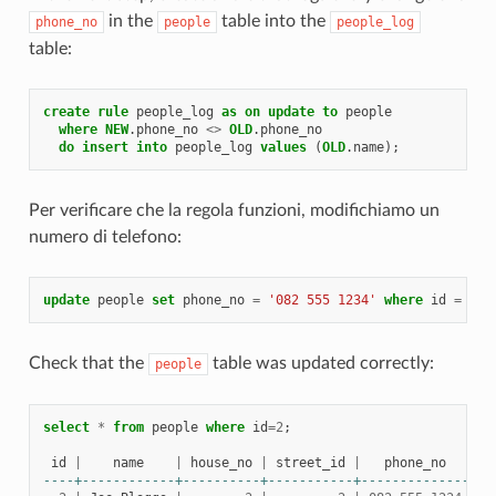
in the
table into the
phone_no
people
people_log
table:
create
rule
people_log
as
on
update
to
people
where
NEW
.
phone_no
<>
OLD
.
phone_no
do
insert
into
people_log
values
(
OLD
.
name
);
Per verificare che la regola funzioni, modifichiamo un
numero di telefono:
update
people
set
phone_no
=
'082 555 1234'
where
id
=
2
;
Check that the
table was updated correctly:
people
select
*
from
people
where
id
=
2
;
id
|
name
|
house_no
|
street_id
|
phone_no
----+------------+----------+-----------+--------------