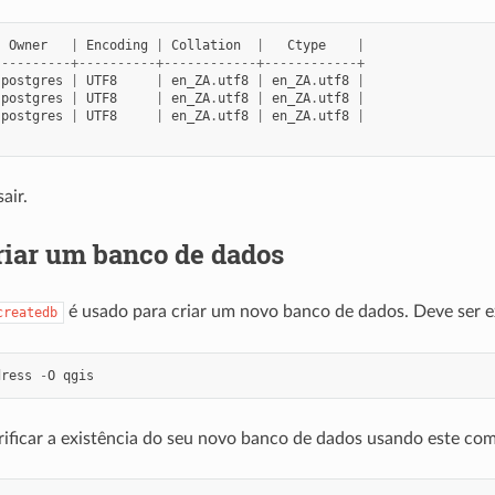
Owner
|
Encoding
|
Collation
|
Ctype
|
----------+----------+------------+------------+
postgres
|
UTF8
|
en_ZA
.
utf8
|
en_ZA
.
utf8
|
postgres
|
UTF8
|
en_ZA
.
utf8
|
en_ZA
.
utf8
|
postgres
|
UTF8
|
en_ZA
.
utf8
|
en_ZA
.
utf8
|
air.
riar um banco de dados
é usado para criar um novo banco de dados. Deve ser e
createdb
dress
-
O
qgis
ificar a existência do seu novo banco de dados usando este co