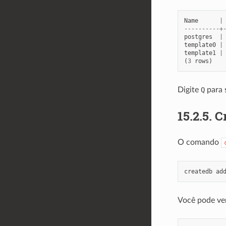
Name
|
----------+
postgres
|
template0
|
template1
|
(
3
rows
)
Digite
Q
para s
15.2.5.
C
O comando
createdb
ad
Você pode ver