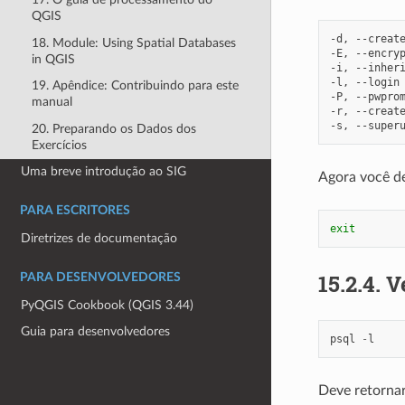
QGIS
-d,
--creat
18. Module: Using Spatial Databases
-E,
--encry
in QGIS
-i,
--inher
-l,
--login
19. Apêndice: Contribuindo para este
-P,
--pwpro
manual
-r,
--creat
-s,
--super
20. Preparando os Dados dos
Exercícios
Uma breve introdução ao SIG
Agora você de
PARA ESCRITORES
exit
Diretrizes de documentação
15.2.4.
V
PARA DESENVOLVEDORES
PyQGIS Cookbook (QGIS 3.44)
Guia para desenvolvedores
psql
-
l
Deve retornar