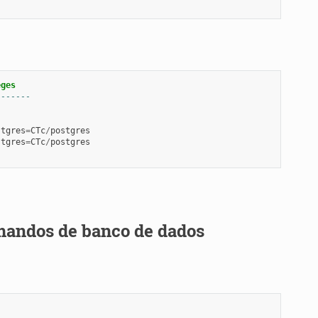
eges
-------
stgres
=
CTc
/
postgres
stgres
=
CTc
/
postgres
omandos de banco de dados