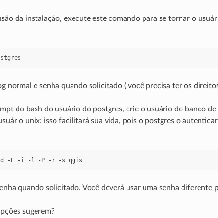
são da instalação, execute este comando para se tornar o usuár
og normal e senha quando solicitado ( você precisa ter os direitos
mpt do bash do usuário do postgres, crie o usuário do banco de
suário unix: isso facilitará sua vida, pois o postgres o autent
-d
-E
-i
-l
-P
-r
-s
enha quando solicitado. Você deverá usar uma senha diferente p
opções sugerem?