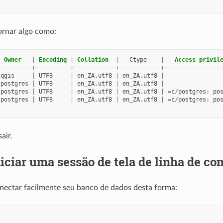
ornar algo como:
Owner
|
Encoding
|
Collation
|
Ctype
|
Access
privil
----------+----------+------------+------------+----------------
qgis
|
UTF8
|
en_ZA
.
utf8
|
en_ZA
.
utf8
|
postgres
|
UTF8
|
en_ZA
.
utf8
|
en_ZA
.
utf8
|
postgres
|
UTF8
|
en_ZA
.
utf8
|
en_ZA
.
utf8
|
=
c
/
postgres
:
po
postgres
|
UTF8
|
en_ZA
.
utf8
|
en_ZA
.
utf8
|
=
c
/
postgres
:
po
air.
niciar uma sessão de tela de linha de c
nectar facilmente seu banco de dados desta forma:
s