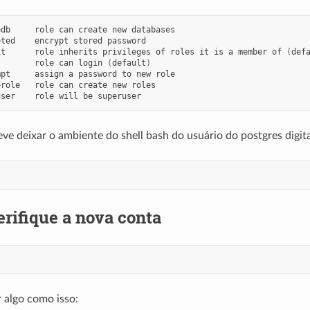
edb
role
can
create
new
databases

pted
encrypt
stored
password

it
role
inherits
privileges
of
roles
it
is
a
member
of
(
def
role
can
login
(
default
)
mpt
assign
a
password
to
new
role

erole
role
can
create
new
roles

user
role
will
be
ve deixar o ambiente do shell bash do usuário do postgres digit
erifique a nova conta
 algo como isso: