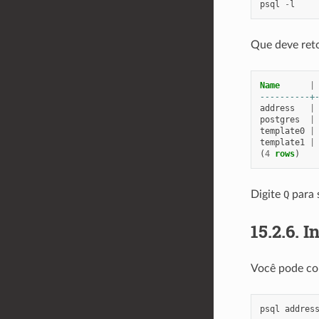
psql
-
l
Que deve ret
Name
|
----------+
address
|
postgres
|
template0
|
template1
|
(
4
rows
)
Digite
Q
para s
15.2.6.
I
Você pode co
psql
addres