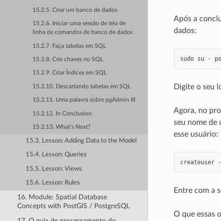
15.2.5. Criar um banco de dados
Após a conclu
15.2.6. Iniciar uma sessão de tela de
dados:
linha de comandos de banco de dados
15.2.7. Faça tabelas em SQL
sudo
su
-
15.2.8. Crie chaves no SQL
15.2.9. Criar Índices em SQL
Digite o seu l
15.2.10. Descartando tabelas em SQL
15.2.11. Uma palavra sobre pgAdmin III
Agora, no pro
15.2.12. In Conclusion
seu nome de u
15.2.13. What’s Next?
esse usuário:
15.3. Lesson: Adding Data to the Model
15.4. Lesson: Queries
createuser
15.5. Lesson: Views
15.6. Lesson: Rules
Entre com a s
16. Module: Spatial Database
Concepts with PostGIS / PostgreSQL
O que essas 
17. O guia de processamento do