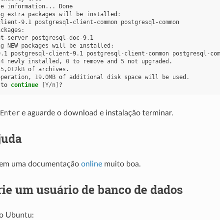
te
information...
Done

ng
extra
packages
will
be
installed:

client-9.1
postgresql-client-common
postgresql-common

ckages:

nt-server
postgresql-doc-9.1

ng
NEW
packages
will
be
installed:

9.1
postgresql-client-9.1
postgresql-client-common
4
newly
installed,
0
to
remove
and
5
not
upgraded.

5
,012kB
of
archives.

operation,
19
.0MB
of
additional
disk
space
will
be
used.

to
continue
[
Y/n
]
Enter
e aguarde o download e instalação terminar.
juda
tem uma documentação
online
muito boa.
rie um usuário de banco de dados
o Ubuntu: