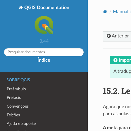
QGIS Documentation
Manual 
Anterior
3.44
Impor
Índice
A tradu
SOBRE QGIS
15.2.
Le
Preâmbulo
Prefácio
Convenções
Agora que nós
para as aulas
Feições
Ajuda e Suporte
A meta para e