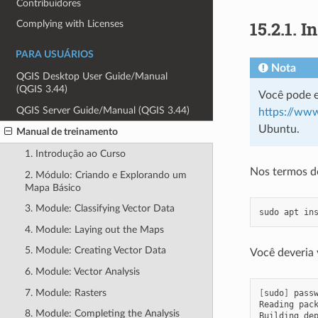
Contribuidores
15.2.1.
In
Complying with Licenses
PARA USUÁRIOS
Nota
QGIS Desktop User Guide/Manual
(QGIS 3.44)
Você pode e
QGIS Server Guide/Manual (QGIS 3.44)
https://ww
Ubuntu.
Manual de treinamento
1. Introdução ao Curso
Nos termos d
2. Módulo: Criando e Explorando um
Mapa Básico
3. Module: Classifying Vector Data
sudo
apt
in
4. Module: Laying out the Maps
5. Module: Creating Vector Data
Você deveria
6. Module: Vector Analysis
7. Module: Rasters
[
sudo
]
pass
Reading
pac
8. Module: Completing the Analysis
Building
de