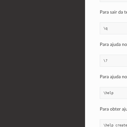
Para sair da t
\
q
Para ajuda no
Para ajuda no
\
help
Para obter aj
\
help
creat