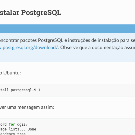
stalar PostgreSQL
ncontrar pacotes PostgreSQL e instruções de instalação para s
w.postgresql.org/download/
. Observe que a documentação assum
o Ubuntu:
stall
 ver uma mensagem assim:
word
for
qgis:

kage
lists...
Done

pendency
tree
