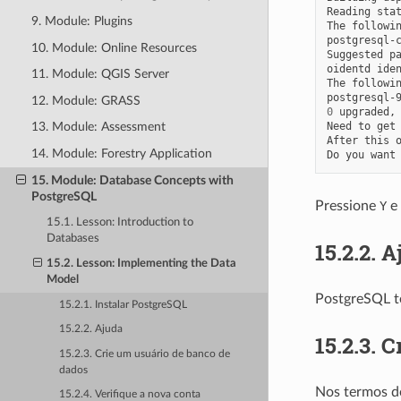
Reading
sta
9. Module: Plugins
The
followi
postgresql-
10. Module: Online Resources
Suggested
pa
oidentd
ide
11. Module: QGIS Server
The
followi
postgresql-
12. Module: GRASS
0
upgraded,
Need
to
get
13. Module: Assessment
After
this
14. Module: Forestry Application
Do
you
want
15. Module: Database Concepts with
PostgreSQL
Pressione
Y
e
15.1. Lesson: Introduction to
Databases
15.2.2.
A
15.2. Lesson: Implementing the Data
Model
PostgreSQL 
15.2.1. Instalar PostgreSQL
15.2.2. Ajuda
15.2.3.
C
15.2.3. Crie um usuário de banco de
dados
Nos termos d
15.2.4. Verifique a nova conta