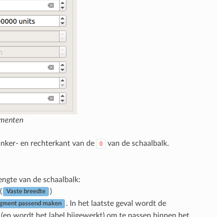
gmenten
inker- en rechterkant van de
van de schaalbalk.
0
engte van de schaalbalk:
(
)
Vaste breedte
. In het laatste geval wordt de
egment passend maken
e (en wordt het label bijgewerkt) om te passen binnen het