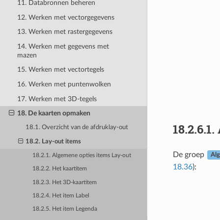
11. Databronnen beheren
12. Werken met vectorgegevens
13. Werken met rastergegevens
14. Werken met gegevens met
mazen
15. Werken met vectortegels
16. Werken met puntenwolken
17. Werken met 3D-tegels
18. De kaarten opmaken
18.2.6.1.
18.1. Overzicht van de afdruklay-out
18.2. Lay-out items
De groep
Al
18.2.1. Algemene opties items Lay-out
18.36
):
18.2.2. Het kaartitem
18.2.3. Het 3D-kaartitem
18.2.4. Het item Label
18.2.5. Het item Legenda