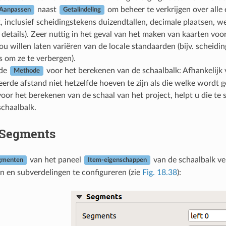
naast
om beheer te verkrijgen over alle
Aanpassen
Getalindeling
, inclusief scheidingstekens duizendtallen, decimale plaatsen, we
details). Zeer nuttig in het geval van het maken van kaarten voo
 zou willen laten variëren van de locale standaarden (bijv. schei
is om ze te verbergen).
 de
voor het berekenen van de schaalbalk: Afhankelijk 
Methode
erde afstand niet hetzelfde hoeven te zijn als die welke wordt 
oor het berekenen van de schaal van het project
, helpt u die te
chaalbalk.
Segments
van het paneel
van de schaalbalk ver
gmenten
Item-eigenschappen
 en subverdelingen te configureren (zie
Fig. 18.38
):