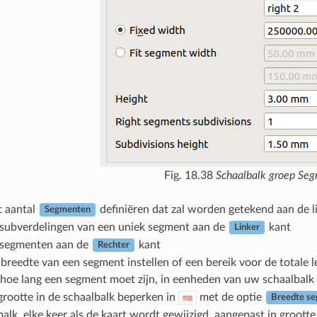
Fig. 18.38
Schaalbalk groep Se
t aantal
definiëren dat zal worden getekend aan de l
Segmenten
 subverdelingen van een uniek segment aan de
kant
Linker
 segmenten aan de
kant
Rechter
breedte van een segment instellen of een bereik voor de totale l
n hoe lang een segment moet zijn, in eenheden van uw schaalbalk 
grootte in de schaalbalk beperken in
met de optie
mm
Breedte s
balk, elke keer als de kaart wordt gewijzigd, aangepast in groott