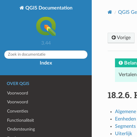
QGIS Documentation
QGIS Geb
Vorige
3.44
Belan
Index
Vertalen
OVER QGIS
18.2.6.
Voorwoord
Voorwoord
Conventies
Algemene
Eenheden
Functionaliteit
Segments
Ondersteuning
Uiterlijk