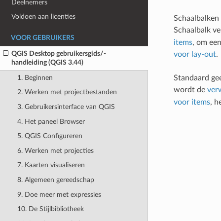
Deelnemers
Voldoen aan licenties
Schaalbalken 
Schaalbalk ve
VOOR GEBRUIKERS
items
, om een
QGIS Desktop gebruikersgids/-
voor lay-out
.
handleiding (QGIS 3.44)
1. Beginnen
Standaard gee
wordt de
ver
2. Werken met projectbestanden
voor items
, h
3. Gebruikersinterface van QGIS
4. Het paneel Browser
5. QGIS Configureren
6. Werken met projecties
7. Kaarten visualiseren
8. Algemeen gereedschap
9. Doe meer met expressies
10. De Stijlbibliotheek