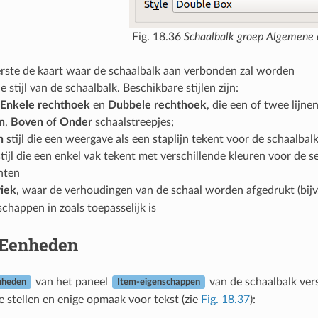
Fig. 18.36
Schaalbalk groep Algemene 
erste de kaart waar de schaalbalk aan verbonden zal worden
e stijl van de schaalbalk. Beschikbare stijlen zijn:
Enkele rechthoek
en
Dubbele rechthoek
, die een of twee lijn
n
,
Boven
of
Onder
schaalstreepjes;
n
stijl die een weergave als een staplijn tekent voor de schaalbal
tijl die een enkel vak tekent met verschillende kleuren voor de 
nten
iek
, waar de verhoudingen van de schaal worden afgedrukt (bijv
schappen in zoals toepasselijk is
Eenheden
van het paneel
van de schaalbalk ver
nheden
Item-eigenschappen
e stellen en enige opmaak voor tekst (zie
Fig. 18.37
):