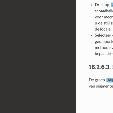
Druk op
schaalbalk
voor meer 
u de stijl
de locale 
Selecteer
gerapporte
methode v
bepaalde s
18.2.6.3.
De groep
Se
van segmenten