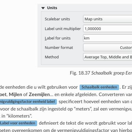
Fig. 18.37
Schaalbalk groep Ee
 de eenheden die u wilt gebruiken voor
. Er z
Schaalbalk eenheden
oet
,
Mijlen
of
Zeemijlen
… en enkele afgeleiden. Converteren v
specificeert hoeveel eenheden van d
igvuldigingsfactor eenheid label
oor de schaalbalk zijn ingesteld op “meters”, zal een vermenigvu
 in “kilometers”.
definieert de tekst die wordt gebruikt voor l
Label voor eenheden
oeten overeenkomen om de vermenigvuldigingsfactor van hierbov