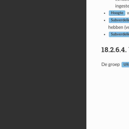
ingeste
w
Hoogte
Subverdeli
hebben (vo
Subverdeli
18.2.6.4.
De groep
Uit