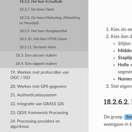
18.2.6. Het item Schaalbalk
18.2.7. De items Tabel
18.2.8. De items Markering, Afbeelding
en Noordpijl
Kies als e
18.2.9. Het item Hoogteprofiel
Kies dan d
18.2.10. Het item HTML-frame
Stijlen
18.2.11. De items Vorm
Midde
18.3. Een uitvoer maken
Staplij
18.4. Een rapport maken
Holle
s
segme
19. Werken met protocollen van
OGC / ISO
Numer
Stel eigen
20. Werken met GPS-gegevens
21. Authenticatiesysteem
18.2.6.2.
22. Integratie van GRASS GIS
23. QGIS framework Processing
De groep
Ee
24. Processing providers en
weergave in t
algoritmes