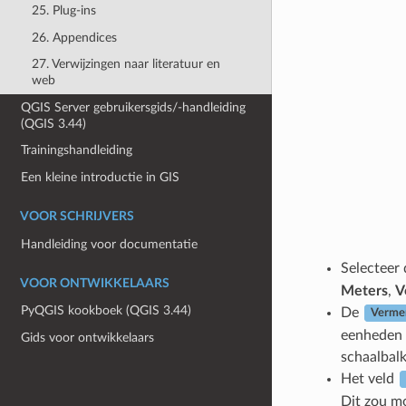
25. Plug-ins
26. Appendices
27. Verwijzingen naar literatuur en
web
QGIS Server gebruikersgids/-handleiding
(QGIS 3.44)
Trainingshandleiding
Een kleine introductie in GIS
VOOR SCHRIJVERS
Handleiding voor documentatie
Selecteer
VOOR ONTWIKKELAARS
Meters
,
V
PyQGIS kookboek (QGIS 3.44)
De
Vermen
eenheden v
Gids voor ontwikkelaars
schaalbalk
Het veld
Dit zou m