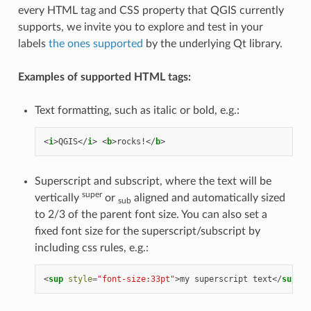
every HTML tag and CSS property that QGIS currently
supports, we invite you to explore and test in your
labels
the ones supported
by the underlying Qt library.
Examples of supported HTML tags:
Text formatting, such as italic or bold, e.g.:
<
i
>
QGIS
</
i
>
<
b
>
rocks!
</
b
>
Superscript and subscript, where the text will be
super
vertically
or
aligned and automatically sized
sub
to 2/3 of the parent font size. You can also set a
fixed font size for the superscript/subscript by
including css rules, e.g.:
<
sup
style
=
"font-size:33pt"
>
my superscript text
</
sup
>