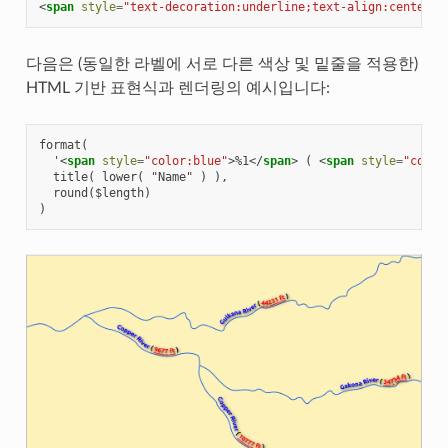
<
span
style
=
"text-decoration:underline;text-align:center;c
다음은 (동일한 라벨에 서로 다른 색상 및 밑줄을 적용한)
HTML 기반 표현식과 렌더링의 예시입니다:
format(

  '
<
span
style
=
"color:blue"
>
%1
</
span
>
 ( 
<
span
style
=
"color
  title( lower( "Name" ) ),

  round($length)
