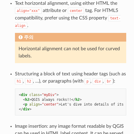
Text horizontal alignment, using either HTML the
attribute or
tag. For HTML5
align="xxx"
center
compatibility, prefer using the CSS property
text-
.
align
주의
Horizontal alignment can not be used for curved
labels.
Structuring a block of text using header tags (such as
,
, …), or paragraphs (with
,
,
):
h1
h2
p
div
br
<
div
class
=
"myDiv"
>
<
h2
>
QGIS always rocks!!
</
h2
>
<
p
align
=
"center"
>
Let's dive into details of its nice
</
div
>
Image insertion: any image format readable by QGIS
can be used in HTML label content. It can be served