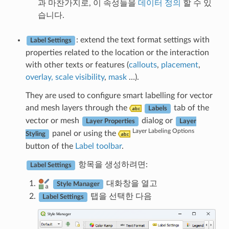
과 마찬가지로, 이 속성들을
데이터 정의
할 수 있
습니다.
: extend the text format settings with
Label Settings
properties related to the location or the interaction
with other texts or features (
callouts
,
placement
,
overlay, scale visibility
,
mask
…).
They are used to configure smart labelling for vector
and mesh layers through the
tab of the
Labels
vector or mesh
dialog or
Layer Properties
Layer
Layer Labeling Options
panel or using the
Styling
button of the
Label toolbar
.
항목을 생성하려면:
Label Settings
대화창을 열고
Style Manager
탭을 선택한 다음
Label Settings