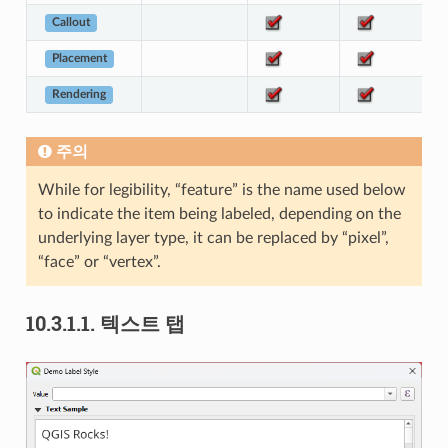
Callout
Placement
Rendering
주의
While for legibility, “feature” is the name used below
to indicate the item being labeled, depending on the
underlying layer type, it can be replaced by “pixel”,
“face” or “vertex”.
10.3.1.1.
텍스트 탭