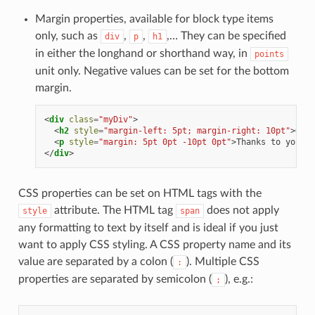
Margin properties, available for block type items
only, such as
,
,
,… They can be specified
div
p
h1
in either the longhand or shorthand way, in
points
unit only. Negative values can be set for the bottom
margin.
<
div
class
=
"myDiv"
>
<
h2
style
=
"margin-left: 5pt; margin-right: 10pt"
>
QGIS
<
p
style
=
"margin: 5pt 0pt -10pt 0pt"
>
Thanks to you!!
<
</
div
>
CSS properties can be set on HTML tags with the
attribute. The HTML tag
does not apply
style
span
any formatting to text by itself and is ideal if you just
want to apply CSS styling. A CSS property name and its
value are separated by a colon (
). Multiple CSS
:
properties are separated by semicolon (
), e.g.:
;