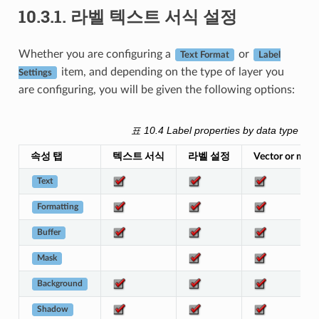
10.3.1.
라벨 텍스트 서식 설정
Whether you are configuring a
or
Text Format
Label
item, and depending on the type of layer you
Settings
are configuring, you will be given the following options:
표 10.4
Label properties by data type
속성 탭
텍스트 서식
라벨 설정
Vector or mesh
Text
Formatting
Buffer
Mask
Background
Shadow