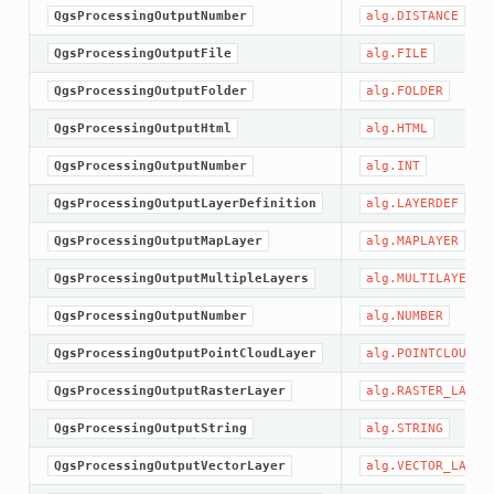
QgsProcessingOutputNumber
alg.DISTANCE
QgsProcessingOutputFile
alg.FILE
QgsProcessingOutputFolder
alg.FOLDER
QgsProcessingOutputHtml
alg.HTML
QgsProcessingOutputNumber
alg.INT
QgsProcessingOutputLayerDefinition
alg.LAYERDEF
QgsProcessingOutputMapLayer
alg.MAPLAYER
QgsProcessingOutputMultipleLayers
alg.MULTILAYER
QgsProcessingOutputNumber
alg.NUMBER
QgsProcessingOutputPointCloudLayer
alg.POINTCLOUD_L
QgsProcessingOutputRasterLayer
alg.RASTER_LAYER
QgsProcessingOutputString
alg.STRING
QgsProcessingOutputVectorLayer
alg.VECTOR_LAYER