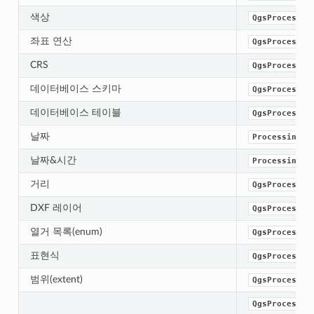
색상
QgsProcessin
좌표 연산
QgsProcessin
CRS
QgsProcessin
데이터베이스 스키마
QgsProcessin
데이터베이스 테이블
QgsProcessin
날짜
ProcessingDa
날짜&시간
ProcessingDa
거리
QgsProcessin
DXF 레이어
QgsProcessin
열거 목록(enum)
QgsProcessin
표현식
QgsProcessin
범위(extent)
QgsProcessin
QgsProcessin