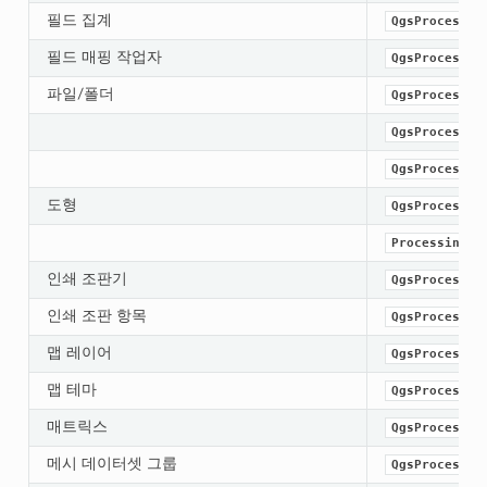
필드 집계
QgsProcessin
필드 매핑 작업자
QgsProcessin
파일/폴더
QgsProcessin
QgsProcessin
QgsProcessin
도형
QgsProcessin
ProcessingNu
인쇄 조판기
QgsProcessin
인쇄 조판 항목
QgsProcessin
맵 레이어
QgsProcessin
맵 테마
QgsProcessin
매트릭스
QgsProcessin
메시 데이터셋 그룹
QgsProcessin