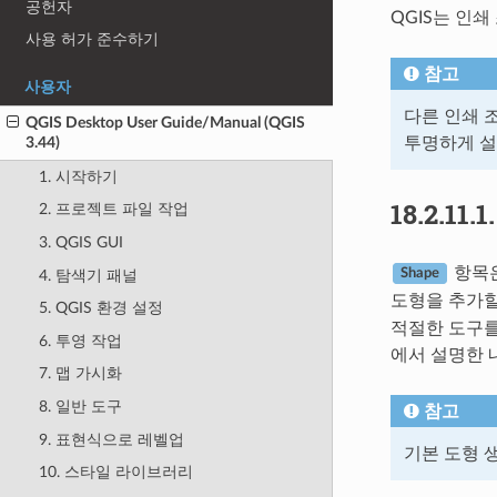
공헌자
QGIS는 인
사용 허가 준수하기
참고
사용자
다른 인쇄 
QGIS Desktop User Guide/Manual (QGIS
투명하게 설
3.44)
1. 시작하기
18.2.11.1
2. 프로젝트 파일 작업
3. QGIS GUI
항목은
4. 탐색기 패널
Shape
도형을 추가할
5. QGIS 환경 설정
적절한 도구를
6. 투영 작업
에서 설명한 
7. 맵 가시화
8. 일반 도구
참고
9. 표현식으로 레벨업
기본 도형 
10. 스타일 라이브러리