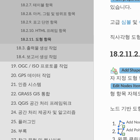
18.2.7. 테이블 항목
있습니다.
18.2.8. 마커, 그림 및 방위표 항목
고급
심볼
및
18.2.9. 표고 단면 항목
18.2.10. HTML 프레임 항목
직사각형 도형
18.2.11. 도형 항목
18.3. 출력물 생성 작업
18.2.11.2
18.4. 보고서 생성 작업
19. OGC / ISO 프로토콜 작업
Add Shap
20. GPS 데이터 작업
자 지정 도형 
21. 인증 시스템
Edit Nodes Ite
형 항목 자체
22. GRASS GIS 통합
23. QGIS 공간 처리 프레임워크
노드 기반 도
24. 공간 처리 제공자 및 알고리즘
25. 플러그인
Add Nod
Add Pol
26. 부록
왼쪽 클릭