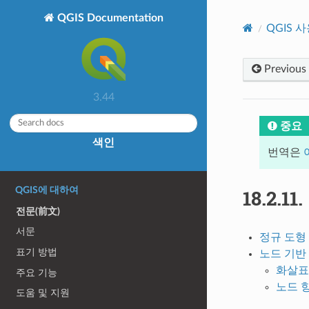
QGIS Documentation
QGIS 
Previous
3.44
중요
색인
번역은
QGIS에 대하여
18.2.11.
전문(前文)
서문
정규 도형
표기 방법
노드 기반
화살표
주요 기능
노드 
도움 및 지원