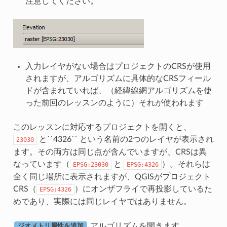
注意してください。
入力レイヤがない場合はプロジェクトのCRSが使用
されますが、アルゴリズムに具体的なCRSフィール
ドが含まれていれば、（経緯線網アルゴリズムを使
った前回のレッスンのように）それが使われます
このレッスンに対応するプロジェクトを開くと、
と``4326`` という名前の2つのレイヤが表示され
23030
ます。その両方は同じ点が含んでいますが、CRSは異
なっています（
と
）。それらは
EPSG:23030
EPSG:4326
全く同じ場所に表示されますが、QGISがプロジェクト
CRS（
）にオンザフライで再投影しているた
EPSG:4326
めであり、実際には同じレイヤではありません。
アルゴリズムを開きます。
ジオメトリ属性を追加