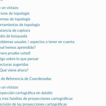
e un vistazo
rores de topología
ormas de topología
erramientas de topología
istancia de captura
adio de búsqueda
roblemas usuales / aspectos a tener en cuenta
Qué hemos aprendido?
Ahora pruebe usted!
Algo sobre lo que pensar
Lecturas sugeridas
¿Qué viene ahora?
a de Referencia de Coordenadas
e un vistazo
royección cartográfica en detalle
s tres familias de proyecciones cartográficas
recisión de las proyecciones cartográficas