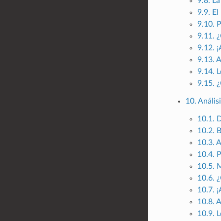
9.8. La
9.9. E
9.10. 
9.11. 
9.12. 
9.13. 
9.14. 
9.15. 
10. Análisi
10.1. 
10.2. B
10.3. A
10.4. 
10.5. 
10.6. 
10.7. 
10.8. 
10.9. 