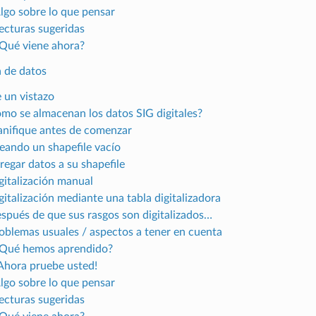
Algo sobre lo que pensar
Lecturas sugeridas
¿Qué viene ahora?
a de datos
e un vistazo
ómo se almacenan los datos SIG digitales?
lanifique antes de comenzar
reando un shapefile vacío
regar datos a su shapefile
igitalización manual
gitalización mediante una tabla digitalizadora
espués de que sus rasgos son digitalizados…
roblemas usuales / aspectos a tener en cuenta
¿Qué hemos aprendido?
¡Ahora pruebe usted!
Algo sobre lo que pensar
Lecturas sugeridas