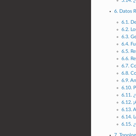
5.14. 
6. Datos R
6.1. D
6.2. L
6.3. G
6.4. F
6.5. R
6.6. R
6.7. Co
6.8. Co
6.9. An
6.10. 
6.11. 
6.12. 
6.13. 
6.14. 
6.15. 
7. Topolog