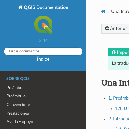
QGIS Documentation
Una Intr
Anterior
3.44
Impor
Índice
La tradu
SOBRE QGIS
Una Int
Preámbulo
Preámbulo
1. Preámb
Convenciones
1.1. U
Prestaciones
2. Introdu
Ayuda y apoyo