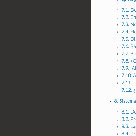
7.1. D
7.2. Er
7.3. N
7.4. H
7.5. D
7.6. R
7.7. P
7.8. ¿
7.9. ¡
7.10. 
7.11. 
7.12. 
8. Sistem
8.1. D
8.2. P
8.3. La
8.4. P