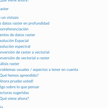
¿Qué viene ahora?
aster
e un vistazo
os datos raster en profundidad
eorreferenciación
uentes de datos raster
esolución Espacial
esolución espectral
nversión de raster a vectorial
nversión de vectorial a raster
álisis raster
Problemas usuales / aspectos a tener en cuenta
¿Qué hemos aprendido?
¡Ahora pruebe usted!
Algo sobre lo que pensar
Lecturas sugeridas
¿Qué viene ahora?
ía