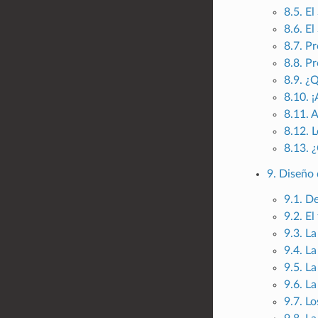
8.5. E
8.6. E
8.7. P
8.8. P
8.9. ¿
8.10. 
8.11. 
8.12. 
8.13. 
9. Diseño
9.1. D
9.2. El
9.3. La
9.4. L
9.5. La
9.6. La
9.7. L