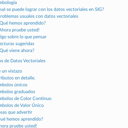
imbología
Qué se puede lograr con los datos vectoriales en SIG?
Problemas usuales con datos vectoriales
¿Qué hemos aprendido?
¡Ahora pruebe usted!
Algo sobre lo que pensar
Lecturas sugeridas
¿Qué viene ahora?
os de Datos Vectoriales
e un vistazo
ributos en detalle.
ímbolos únicos
ímbolos graduados
ímbolos de Color Continuo
ímbolos de Valor Único
osas que advertir
Qué hemos aprendido?
Ahora pruebe usted!