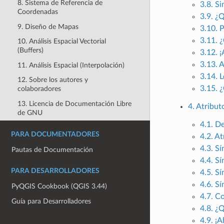
8. Sistema de Referencia de
3.8. S
Coordenadas
3.9. ¿
9. Diseño de Mapas
3.10. 
3.11. 
10. Análisis Espacial Vectorial
(Buffers)
3.12. 
3.13. 
11. Análisis Espacial (Interpolación)
3.14. 
12. Sobre los autores y
3.15. 
colaboradores
13. Licencia de Documentación Libre
4. Atribut
de GNU
4.1. D
PARA DOCUMENTADORES
4.2. At
4.3. S
Pautas de Documentación
4.4. S
PARA DESARROLLADORES
4.5. S
4.6. S
PyQGIS Cookbook (QGIS 3.44)
4.7. C
Guía para Desarrolladores
4.8. ¿
4.9. ¡