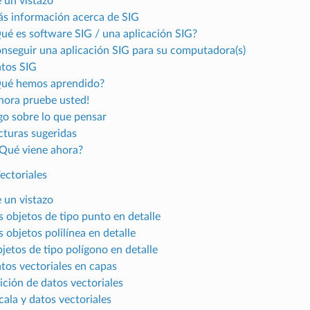
e un vistazo
ás información acerca de SIG
Qué es software SIG / una aplicación SIG?
onseguir una aplicación SIG para su computadora(s)
atos SIG
Qué hemos aprendido?
Ahora pruebe usted!
lgo sobre lo que pensar
ecturas sugeridas
¿Qué viene ahora?
ectoriales
e un vistazo
s objetos de tipo punto en detalle
s objetos polilínea en detalle
bjetos de tipo polígono en detalle
atos vectoriales en capas
ición de datos vectoriales
cala y datos vectoriales