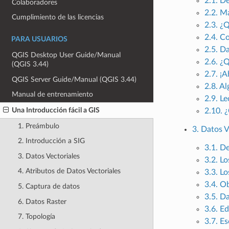
2.1. D
Colaboradores
2.2. M
Cumplimiento de las licencias
2.3. ¿
2.4. C
PARA USUARIOS
2.5. D
QGIS Desktop User Guide/Manual
2.6. ¿
(QGIS 3.44)
2.7. ¡
QGIS Server Guide/Manual (QGIS 3.44)
2.8. A
Manual de entrenamiento
2.9. L
Una Introducción fácil a GIS
2.10. 
1. Preámbulo
3. Datos V
2. Introducción a SIG
3.1. D
3. Datos Vectoriales
3.2. Lo
4. Atributos de Datos Vectoriales
3.3. Lo
3.4. O
5. Captura de datos
3.5. D
6. Datos Raster
3.6. Ed
7. Topología
3.7. Es