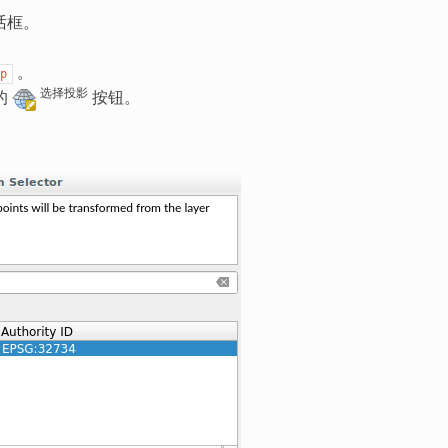
话框。
。
p
选择投影
的
按钮。