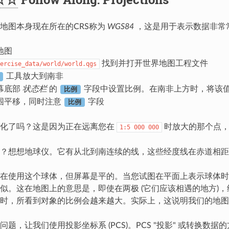
地图本身现在所在的CRS称为
WGS84
，这是用于表示数据非常常
地图
找到并打开世界地图工程文件
ercise_data/world/world.qgs
工具放大到南非
幕底部
状态栏
的
字段中设置比例。在南非上方时，将该
比例
围平移，同时注意
字段
比例
变化了吗？这是因为正在远离您在
时放大的那个点，
1:5
000
000
？想想地球仪。它有从北到南连续的线，这些经度线在赤道相距
您在使用这个球体，但屏幕是平的。当您试图在平面上表示球体
似。这在地图上的意思是，即使在两极 (它们应该相遇的地方)
时，所看到对象的比例会越来越大。实际上，这说明我们的地图
问题，让我们使用投影坐标系 (PCS)。PCS "投影" 或转换