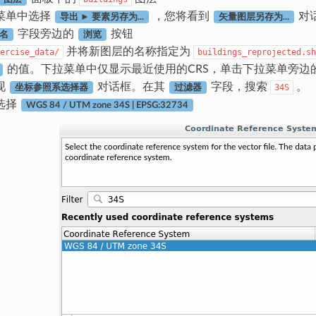
菜单中选择
，您将看到
对
导出 ► 要素另存为...
矢量图层另存为...
字段旁边的
按钮
名
浏览
并将新图层的名称指定为
ercise_data/
buildings_reprojected.sh
的值。下拉菜单中仅显示最近使用的CRS，单击下拉菜单旁边
现
对话框。在其
字段，搜索
。
34S
坐标参照系选择器
过滤器
选择
WGS 84 / UTM zone 34S | EPSG:32734