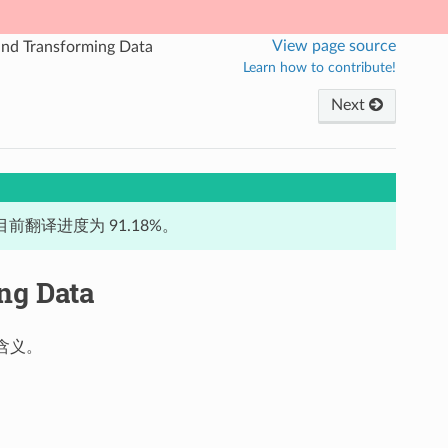
View page source
and Transforming Data
Learn how to contribute!
Next
前翻译进度为 91.18%。
ng Data
含义。