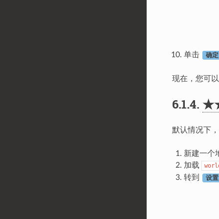
单击
确定
现在，您可以
6.1.4.
★
默认情况下，
新建一个
加载
worl
转到
设置