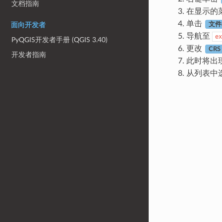
文档指南
在显示的
单击
文件
面向开发者
导航至
ex
PyQGIS开发者手册 (QGIS 3.40)
更改
CRS
开发者指南
此时将出
从列表中