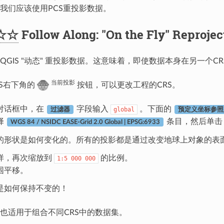
我们应该使用PCS重投影数据。
☆☆
Follow Along: "On the Fly" Reprojec
QGIS "动态" 重投影数据。这意味着，即使数据本身在另一个CR
当前投影
IS右下角的
按钮，可以更改工程的CRS。
对话框中，在
字段输入
。下面的
global
过滤器
预定义坐标参照
择
条目，然后单
WGS 84 / NSIDC EASE-Grid 2.0 Global | EPSG:6933
的形状是如何变化的。所有的投影都是通过改变地球上对象的表
样，再次缩放到
的比例。
1:5
000
000
围平移。
是如何保持不变的！
投影也适用于组合不同CRS中的数据集。