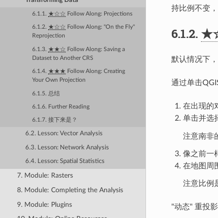
Transforming Data
持比例不变，
6.1.1.
★☆☆
Follow Along: Projections
6.1.2.
★☆☆
Follow Along: "On the Fly"
6.1.2.
★
Reprojection
6.1.3.
★★☆
Follow Along: Saving a
Dataset to Another CRS
默认情况下，
6.1.4.
★★★
Follow Along: Creating
Your Own Projection
通过单击QG
6.1.5. 总结
在出现的
6.1.6. Further Reading
单击并选
6.1.7. 接下来是？
6.2. Lesson: Vector Analysis
注意南非
6.3. Lesson: Network Analysis
像之前一
6.4. Lesson: Spatial Statistics
在地图周
7. Module: Rasters
注意比例
8. Module: Completing the Analysis
9. Module: Plugins
"动态" 重