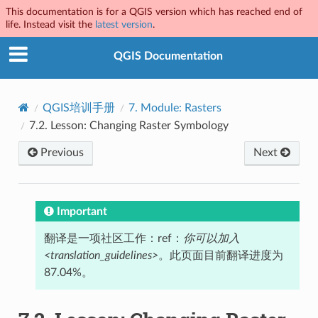
This documentation is for a QGIS version which has reached end of
life. Instead visit the
latest version
.
QGIS Documentation
QGIS培训手册
7.
Module: Rasters
7.2.
Lesson: Changing Raster Symbology
Previous
Next
Important
翻译是一项社区工作：ref：
你可以加入
<translation_guidelines>
。此页面目前翻译进度为
87.04%。