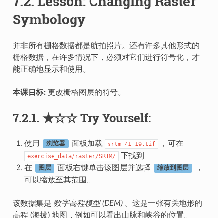
7.2.
Lesson: Changing Raster
Symbology
并非所有栅格数据都是航拍照片。还有许多其他形式的
栅格数据，在许多情况下，必须对它们进行符号化，才
能正确地显示和使用。
本课目标:
更改栅格图层的符号。
7.2.1.
★☆☆
Try Yourself:
使用
面板加载
，可在
srtm_41_19.tif
浏览器
下找到
exercise_data/raster/SRTM/
在
面板右键单击该图层并选择
，
图层
缩放到图层
可以缩放至其范围。
该数据集是
数字高程模型 (DEM)
。这是一张有关地形的
高程 (海拔) 地图，例如可以看出山脉和峡谷的位置。