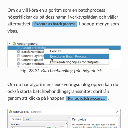
Om du vill köra en algoritm som en batchprocess
högerklickar du på dess namn i verktygslådan och väljer
alternativet
i popup-menyn som
Execute as batch process
visas.
Fig. 23.31
Batchbehandling från högerklick
Om du har algoritmens exekveringsdialog öppen kan du
också starta batchbehandlingsgränssnittet därifrån
genom att klicka på knappen
.
Run as batch process…