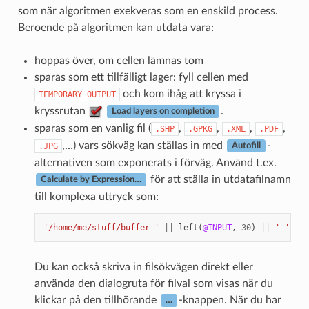
som när algoritmen exekveras som en enskild process.
Beroende på algoritmen kan utdata vara:
hoppas över, om cellen lämnas tom
sparas som ett tillfälligt lager: fyll cellen med
och kom ihåg att kryssa i
TEMPORARY_OUTPUT
kryssrutan
.
Load layers on completion
sparas som en vanlig fil (
,
,
,
,
.SHP
.GPKG
.XML
.PDF
,…) vars sökväg kan ställas in med
-
.JPG
Autofill
alternativen som exponerats i förväg. Använd t.ex.
för att ställa in utdatafilnamn
Calculate by Expression…
till komplexa uttryck som:
'/home/me/stuff/buffer_'
||
left
(
@INPUT
,
30
)
||
'_'
||
Du kan också skriva in filsökvägen direkt eller
använda den dialogruta för filval som visas när du
klickar på den tillhörande
-knappen. När du har
…