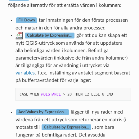
följande alternativ för att ersätta värden i kolumnen:
tar inmatningen för den första processen
Fill Down
och matar in den för alla andra processer.
gör att du kan skapa ett
Calculate by Expression…
nytt QGIS-uttryck som används för att uppdatera
alla befintliga värden i kolumnen. Befintliga
parametervärden (inklusive de från andra kolumner)
är tillgängliga för användning i uttrycket via
variables
. T.ex. inställning av antalet segment baserat
på buffertavståndet för varje lager:
CASE
WHEN
@DISTANCE
>
20
THEN
12
ELSE
8
END
lägger till nya rader med
Add Values by Expression…
värdena från ett uttryck som returnerar en matris (i
motsats till
, som bara
Calculate by Expression…
fungerar på befintliga rader). Det avsedda