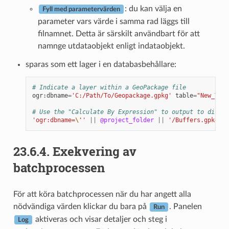
: du kan välja en
Fyll med parametervärden
parameter vars värde i samma rad läggs till
filnamnet. Detta är särskilt användbart för att
namnge utdataobjekt enligt indataobjekt.
sparas som ett lager i en databasbehållare:
# Indicate a layer within a GeoPackage file
ogr
:
dbname
=
'C:/Path/To/Geopackage.gpkg'
table
=
"New_Tabl
# Use the "Calculate By Expression" to output to differ
'ogr:dbname=
\'
'
||
@project_folder
||
'/Buffers.gpkg
\'
 
23.6.4.
Exekvering av
batchprocessen
För att köra batchprocessen när du har angett alla
nödvändiga värden klickar du bara på
. Panelen
Run
aktiveras och visar detaljer och steg i
Log