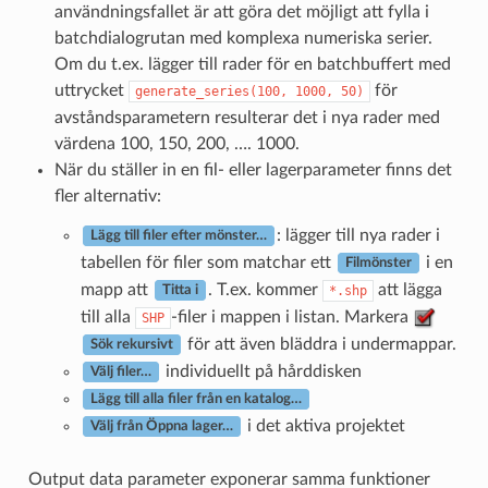
användningsfallet är att göra det möjligt att fylla i
batchdialogrutan med komplexa numeriska serier.
Om du t.ex. lägger till rader för en batchbuffert med
uttrycket
för
generate_series(100,
1000,
50)
avståndsparametern resulterar det i nya rader med
värdena 100, 150, 200, …. 1000.
När du ställer in en fil- eller lagerparameter finns det
fler alternativ:
: lägger till nya rader i
Lägg till filer efter mönster…
tabellen för filer som matchar ett
i en
Filmönster
mapp att
. T.ex. kommer
att lägga
*.shp
Titta i
till alla
-filer i mappen i listan. Markera
SHP
för att även bläddra i undermappar.
Sök rekursivt
individuellt på hårddisken
Välj filer…
Lägg till alla filer från en katalog…
i det aktiva projektet
Välj från Öppna lager…
Output data parameter exponerar samma funktioner