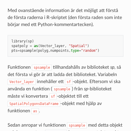
Med ovanstående information är det möjligt att förstå
de första raderna i R-skriptet (den första raden som inte
börjar med ett Python-kommentartecken).
library
(
sp
)
spatpoly
=
as
(
Vector_layer
,
"Spatial"
)
pts
=
spsample
(
polyg
,
numpoints
,
type
=
"random"
)
Funktionen
tillhandahålls av biblioteket
sp
, så
spsample
det första vi gör är att ladda det biblioteket. Variabeln
innehåller ett
-objekt. Eftersom vi ska
Vector_layer
sf
använda en funktion (
) från
sp
-biblioteket
spsample
måste vi konvertera
-objektet till ett
sf
-objekt med hjälp av
SpatialPolygonsDataFrame
funktionen
.
as
Sedan anropar vi funktionen
med detta objekt
spsample