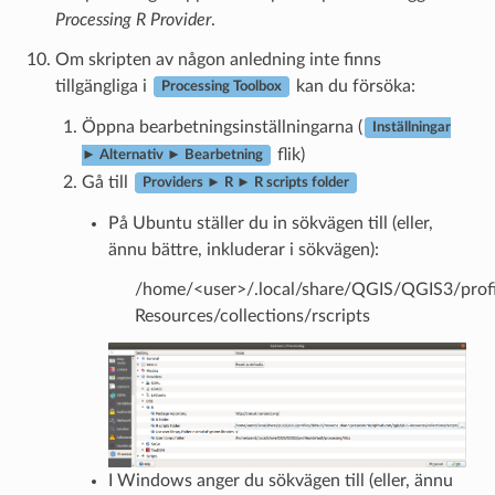
Processing R Provider
.
Om skripten av någon anledning inte finns
tillgängliga i
kan du försöka:
Processing Toolbox
Öppna bearbetningsinställningarna (
Inställningar
flik)
► Alternativ ► Bearbetning
Gå till
Providers ► R ► R scripts folder
På Ubuntu ställer du in sökvägen till (eller,
ännu bättre, inkluderar i sökvägen):
/home/<user>/.local/share/QGIS/QGIS3/profil
Resources/collections/rscripts
I Windows anger du sökvägen till (eller, ännu