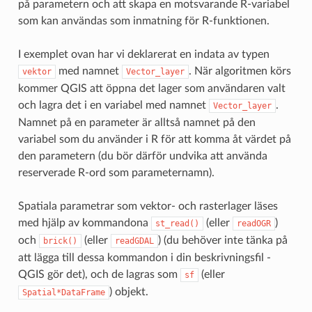
på parametern och att skapa en motsvarande R-variabel
som kan användas som inmatning för R-funktionen.
I exemplet ovan har vi deklarerat en indata av typen
med namnet
. När algoritmen körs
vektor
Vector_layer
kommer QGIS att öppna det lager som användaren valt
och lagra det i en variabel med namnet
.
Vector_layer
Namnet på en parameter är alltså namnet på den
variabel som du använder i R för att komma åt värdet på
den parametern (du bör därför undvika att använda
reserverade R-ord som parameternamn).
Spatiala parametrar som vektor- och rasterlager läses
med hjälp av kommandona
(eller
)
st_read()
readOGR
och
(eller
) (du behöver inte tänka på
brick()
readGDAL
att lägga till dessa kommandon i din beskrivningsfil -
QGIS gör det), och de lagras som
(eller
sf
) objekt.
Spatial*DataFrame