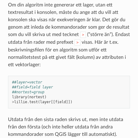
Om din algoritm inte genererar ett lager, utan ett
textresultat i konsolen, måste du ange att du vill att
konsolen ska visas när exekveringen är klar. Det gör du
genom att inleda de kommandorader som ger de resultat
som du vill skriva ut med tecknet
(”större än”). Endast
>
utdata från rader med prefixet
visas. Här är t.ex.
>
beskrivningsfilen för en algoritm som utför ett
normalitetstest på ett givet fält (kolumn) av attributen i
ett vektorlager:
##layer=vector
##field=field layer
##nortest=group
library
(
nortest
)
>
lillie
.
test
(
layer
[[
field
]])
Utdata från den sista raden skrivs ut, men inte utdata
från den första (och inte heller utdata från andra
kommandorader som QGIS lägger till automatiskt).