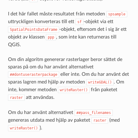
I det här fallet måste resultatet från metoden
spsample
uttryckligen konverteras till ett
-objekt via ett
sf
-objekt, eftersom det i sig är ett
SpatialPointsDataFrame
objekt av klassen
, som inte kan returneras till
ppp
QGIS.
Om din algoritm genererar rasterlager beror sättet de
sparas på om du har använt alternativet
eller inte. Om du har använt det
##dontuserasterpackage
sparas lagren med hjälp av metoden
. Om
writeGDAL()
inte, kommer metoden
från paketet
writeRaster()
att användas.
raster
Om du har använt alternativet
##pass_filenames
genereras utdata med hjälp av paketet
(med
raster
).
writeRaster()