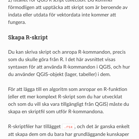
2)
istället för
QGIS R script collection
. Du kommer
förmodligen att upptäcka att skript som är beroende av
indata eller utdata för vektordata inte kommer att
fungera.
Skapa R-skript
Du kan skriva skript och anropa R-kommandon, precis
som du skulle göra från R. I det här avsnittet visas
syntaxen för att använda R-kommandon i QGIS, och hur
du använder QGIS-objekt (lager, tabeller) i dem.
För att lägga till en algoritm som anropar en R-funktion
(eller ett mer komplext R-skript som du har utvecklat
och som du vill ska vara tillgängligt från QGIS) måste du
skapa en skriptfil som utför R-kommandona.
R-skriptfiler har tillägget
, och det är ganska enkelt
.rsx
att skapa dem om du bara har grundläggande kunskaper