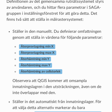
Definitionen av det gemensamma rutnätssystemet styrs
av användaren, och du hittar flera parametrar i SAGA-
gruppen i inställningsfönstret för att göra detta. Det
finns två sätt att ställa in målrastersystemet:
Ställer in den manuellt. Du definierar omfattningen
genom att ställa in värdena för följande parametrar:
Återprovtagning min X
Återprovtagning max X
Återhämtning min Y
Återhämtning max Y
Återhämtning av cellstorlek
Observera att QGIS kommer att omsampla
inmatningslagren i den utsträckningen, även om de
inte överlappar med den.
Ställer in det automatiskt från inmatningslager. För
att välja detta alternativ markerar du bara