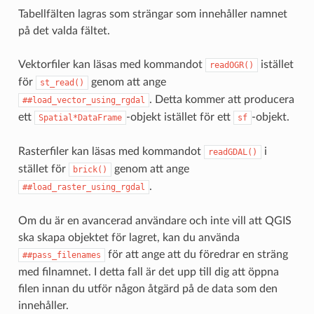
Tabellfälten lagras som strängar som innehåller namnet
på det valda fältet.
Vektorfiler kan läsas med kommandot
istället
readOGR()
för
genom att ange
st_read()
. Detta kommer att producera
##load_vector_using_rgdal
ett
-objekt istället för ett
-objekt.
Spatial*DataFrame
sf
Rasterfiler kan läsas med kommandot
i
readGDAL()
stället för
genom att ange
brick()
.
##load_raster_using_rgdal
Om du är en avancerad användare och inte vill att QGIS
ska skapa objektet för lagret, kan du använda
för att ange att du föredrar en sträng
##pass_filenames
med filnamnet. I detta fall är det upp till dig att öppna
filen innan du utför någon åtgärd på de data som den
innehåller.