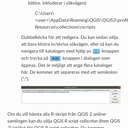
bättre, inkluderar i sökvägen):
C:\Users\
<user>\AppData\Roaming\QGIS\QGIS3\profiles
Resources\collections\rscripts
Dubbelklicka för att redigera. Du kan sedan välja
att bara klistra in/skriva sökvägen, eller så kan du
navigera till katalogen med hjälp av
-knappen
…
och trycka på
-knappen i dialogen som
Add
öppnas. Det är möjligt att ange flera kataloger
här. De kommer att separeras med ett semikolon
(”;”).
Om du vill hämta alla R-skript från QGIS 2 online-
samlingen kan du välja
QGIS R script collection (from QGIS