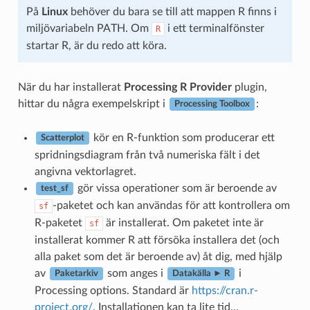
På
Linux
behöver du bara se till att mappen R finns i
miljövariabeln PATH. Om
i ett terminalfönster
R
startar R, är du redo att köra.
När du har installerat
Processing R Provider
plugin,
hittar du några exempelskript i
:
Processing Toolbox
kör en R-funktion som producerar ett
Scatterplot
spridningsdiagram från två numeriska fält i det
angivna vektorlagret.
gör vissa operationer som är beroende av
test_sf
-paketet och kan användas för att kontrollera om
sf
R-paketet
är installerat. Om paketet inte är
sf
installerat kommer R att försöka installera det (och
alla paket som det är beroende av) åt dig, med hjälp
av
som anges i
i
Paketarkiv
Datakälla ► R
Processing options. Standard är
https://cran.r-
project.org/
. Installationen kan ta lite tid…