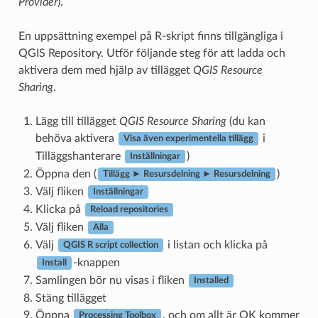
Provider
).
En uppsättning exempel på R-skript finns tillgängliga i
QGIS Repository. Utför följande steg för att ladda och
aktivera dem med hjälp av tillägget
QGIS Resource
Sharing
.
Lägg till tillägget
QGIS Resource Sharing
(du kan
behöva aktivera
i
Visa även experimentella tillägg
Tilläggshanterare
)
Inställningar
Öppna den (
)
Tillägg ► Resursdelning ► Resursdelning
Välj fliken
Inställningar
Klicka på
Reload repositories
Välj fliken
Alla
Välj
i listan och klicka på
QGIS R script collection
-knappen
Install
Samlingen bör nu visas i fliken
Installed
Stäng tillägget
Öppna
, och om allt är OK kommer
Processing Toolbox