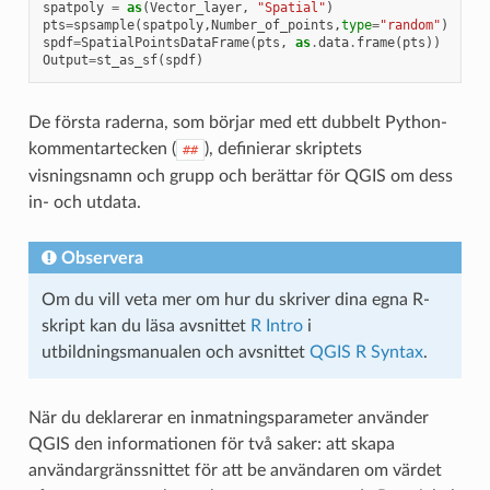
spatpoly
=
as
(
Vector_layer
,
"Spatial"
)
pts
=
spsample
(
spatpoly
,
Number_of_points
,
type
=
"random"
)
spdf
=
SpatialPointsDataFrame
(
pts
,
as
.
data
.
frame
(
pts
))
Output
=
st_as_sf
(
spdf
)
De första raderna, som börjar med ett dubbelt Python-
kommentartecken (
), definierar skriptets
##
visningsnamn och grupp och berättar för QGIS om dess
in- och utdata.
Observera
Om du vill veta mer om hur du skriver dina egna R-
skript kan du läsa avsnittet
R Intro
i
utbildningsmanualen och avsnittet
QGIS R Syntax
.
När du deklarerar en inmatningsparameter använder
QGIS den informationen för två saker: att skapa
användargränssnittet för att be användaren om värdet