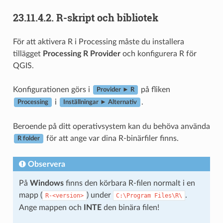
23.11.4.2.
R-skript och bibliotek
För att aktivera R i Processing måste du installera
tillägget
Processing R Provider
och konfigurera R för
QGIS.
Konfigurationen görs i
på fliken
Provider ► R
i
.
Processing
Inställningar ► Alternativ
Beroende på ditt operativsystem kan du behöva använda
för att ange var dina R-binärfiler finns.
R folder
Observera
På
Windows
finns den körbara R-filen normalt i en
mapp (
) under
.
R-<version>
C:\Program
Files\R\
Ange mappen och
INTE
den binära filen!