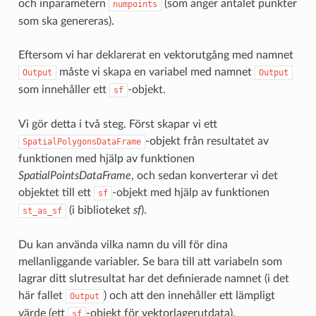
och inparametern
(som anger antalet punkter
numpoints
som ska genereras).
Eftersom vi har deklarerat en vektorutgång med namnet
måste vi skapa en variabel med namnet
Output
Output
som innehåller ett
-objekt.
sf
Vi gör detta i två steg. Först skapar vi ett
-objekt från resultatet av
SpatialPolygonsDataFrame
funktionen med hjälp av funktionen
SpatialPointsDataFrame
, och sedan konverterar vi det
objektet till ett
-objekt med hjälp av funktionen
sf
(i biblioteket
sf
).
st_as_sf
Du kan använda vilka namn du vill för dina
mellanliggande variabler. Se bara till att variabeln som
lagrar ditt slutresultat har det definierade namnet (i det
här fallet
) och att den innehåller ett lämpligt
Output
värde (ett
-objekt för vektorlagerutdata).
sf