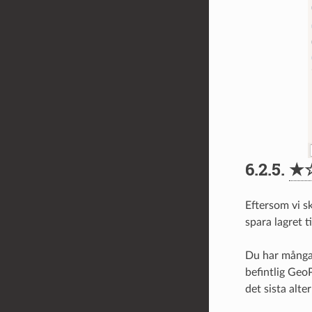
6.2.5.
★
Eftersom vi sk
spara lagret t
Du har många o
befintlig Geo
det sista alte