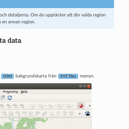
ch detaljerna. Om du upptäcker att din valda region
a en annan region.
ta data
a
bakgrundskarta från
menyn.
OSM
XYZ Tiles