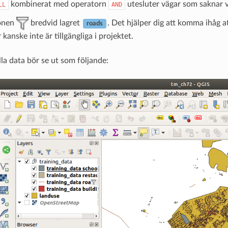
kombinerat med operatorn
utesluter vägar som saknar v
LL
AND
onen
bredvid lagret
. Det hjälper dig att komma ihåg att
roads
kanske inte är tillgängliga i projektet.
la data bör se ut som följande: