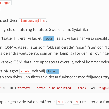
ranger
, och även
.
landuse.sqlite
 lagrets omfattning för att se Swellendam, Sydafrika
rtsätter filtrerar vi lagret
, så att vi bara har vissa specif
roads
r i OSM-dataset listas som ”oklassificerade”, ”spår”, ”stig” och ”fo
å de andra vägtyperna, som är mer lämpliga för den här övninge
kanske OSM-data inte uppdateras överallt, och vi kommer också
ka på lagret
och välj
.
roads
Filter…
tan som dyker upp filtrerar vi dessa funktioner med följande uttr
"
NOT
IN
(
'footway'
,
'path'
,
'unclassified'
,
'track'
)
AND
"highw
plingen av de två operatörerna
och
utesluter alla fu
NOT
IN