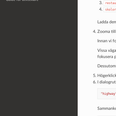
restau
skolor
Ladda dem
Zooma till
Innan vi fo
Vissa väga
fokusera p
Dessutom 
Högerklic
I dialogru
"highway
Sammankop