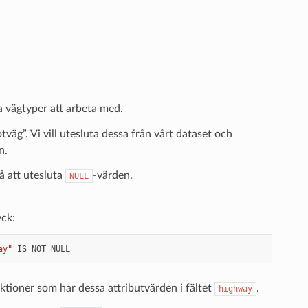
ika vägtyper att arbeta med.
tväg”. Vi vill utesluta dessa från vårt dataset och
n.
 att utesluta
-värden.
NULL
yck:
ay"
IS
NOT
NULL
nktioner som har dessa attributvärden i fältet
.
highway