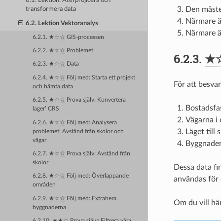
6.1. Lektion: Återprojicera och
Den måste
transformera data
Närmare ä
6.2. Lektion Vektoranalys
Närmare än
6.2.1.
★☆☆
GIS-processen
6.2.2.
★☆☆
Problemet
6.2.3.
★
6.2.3.
★☆☆
Data
6.2.4.
★☆☆
Följ med: Starta ett projekt
För att besvar
och hämta data
6.2.5.
★☆☆
Prova själv: Konvertera
Bostadsfa
lager’ CRS
Vägarna i 
6.2.6.
★☆☆
Följ med: Analysera
Läget till
problemet: Avstånd från skolor och
vägar
Byggnader
6.2.7.
★☆☆
Prova själv: Avstånd från
skolor
Dessa data fi
6.2.8.
★☆☆
Följ med: Överlappande
användas för 
områden
6.2.9.
★☆☆
Följ med: Extrahera
Om du vill hä
byggnaderna
6.2.10.
★★☆
Prova själv: Filtrera våra