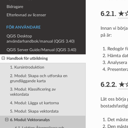
Bidragare
6.2.1.
★
Efterlevnad av licenser
FÖR ANVÄNDARE
Innan vi börja
på är:
QGIS Desktop
användarhandbok/manual (QGIS 3.40)
Redogör f
QGIS Server Guide/Manual (QGIS 3.40)
Hämta da
Handbok för utbildning
Analysera
1. Kursintroduktion
Presentera
2. Modul: Skapa och utforska en
grundläggande karta
6.2.2.
★
3. Modul: Klassificering av
vektordata
Låt oss börja
4. Modul: Lägga ut kartorna
bostadsfastig
5. Modul: Skapa vektordata
Det måste
6. Modul: Vektoranalys
Den måste 