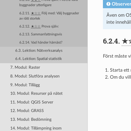
Observe
byggnader ytterligare
6.2.11.
★☆☆
Följ med: Välj byggnader
Även om OSM
av rätt storlek
inte innehål
6.2.12.
★☆☆
Prova själv:
6.2.13. Sammanfattningsvis
6.2.4.
★
6.2.14. Vad händer härnäst?
6.3. Lektion: Nätverksanalys
Först måste v
6.4. Lektion: Spatial statistik
7. Modul: Raster
Starta ett
8. Modul: Slutföra analysen
Om du vill
9. Modul: Tillägg
10. Modul: Resurser på nätet
11. Modul: QGIS Server
12. Modul: GRASS
13. Modul: Bedömning
14. Modul: Tillämpning inom