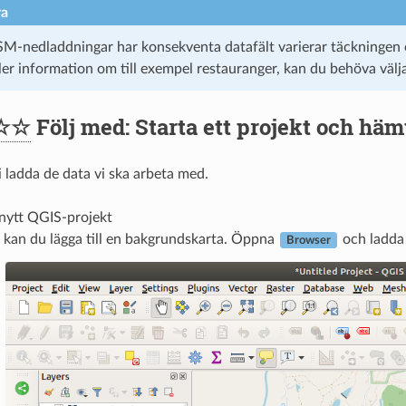
ra
-nedladdningar har konsekventa datafält varierar täckningen o
ler information om till exempel restauranger, kan du behöva välj
☆☆
Följ med: Starta ett projekt och häm
i ladda de data vi ska arbeta med.
 nytt QGIS-projekt
 kan du lägga till en bakgrundskarta. Öppna
och ladd
Browser