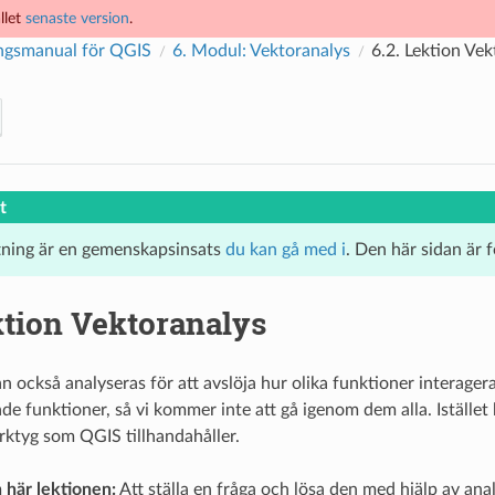
llet
senaste version
.
ngsmanual för QGIS
6.
Modul: Vektoranalys
6.2.
Lektion Vek
t
tning är en gemenskapsinsats
du kan gå med i
. Den här sidan är 
tion Vektoranalys
n också analyseras för att avslöja hur olika funktioner interage
ade funktioner, så vi kommer inte att gå igenom dem alla. Istället
erktyg som QGIS tillhandahåller.
 här lektionen:
Att ställa en fråga och lösa den med hjälp av ana