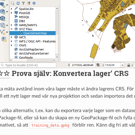
☆☆
Prova själv: Konvertera lager’ CRS
a mäta avstånd inom våra lager måste vi ändra lagrens CRS. För at
ill ett nytt lager med vår nya projektion och sedan importera det ny
lika alternativ, t.ex. kan du exportera varje lager som en dataset
Package-fil, eller så kan du skapa en ny GeoPackage-fil och fylla
rnativet, så att
förblir ren. Känn dig fri att vä
training_data.gpkg