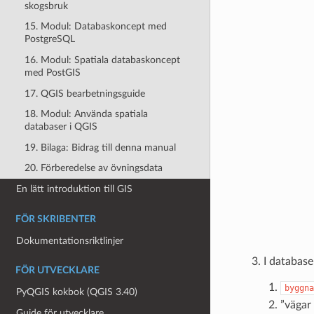
skogsbruk
15. Modul: Databaskoncept med
PostgreSQL
16. Modul: Spatiala databaskoncept
med PostGIS
17. QGIS bearbetningsguide
18. Modul: Använda spatiala
databaser i QGIS
19. Bilaga: Bidrag till denna manual
20. Förberedelse av övningsdata
En lätt introduktion till GIS
FÖR SKRIBENTER
Dokumentationsriktlinjer
I databas
FÖR UTVECKLARE
byggna
PyQGIS kokbok (QGIS 3.40)
”vägar
Guide för utvecklare