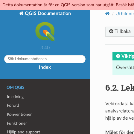
Detta dokumentation är för en QGIS-version som har utgått. Besök istä
QGIS Documentation
Utbildni
Tillbaka
3.40
Viktig
Index
Översät
6.2.
Lek
OM QGIS
Inledning
Vektordata ka
Förord
analysrelater
Konventioner
hjälp av de v
Funktioner
Hjälp and support
Målet för den