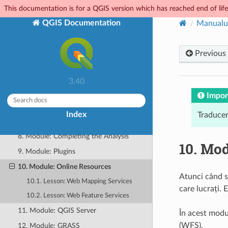
Manualul de Instruire
This documentation is for a QGIS version which has reached end of life.
1. Curs Introductiv
QGIS Documentation
Manualul
2. Modulul;: Crearea și Explorarea
unei Hărți de Bază
Previous
3. Module: Classifying Vector Data
4. Module: Laying out the Maps
3.40
5. Module: Creating Vector Data
Impor
6. Module: Vector Analysis
Index
Traducer
7. Modulul: Rastere
8. Module: Completing the Analysis
10.
Mod
9. Module: Plugins
10. Module: Online Resources
Atunci când se
10.1. Lesson: Web Mapping Services
care lucrați. 
10.2. Lesson: Web Feature Services
11. Module: QGIS Server
În acest modu
(WFS).
12. Module: GRASS