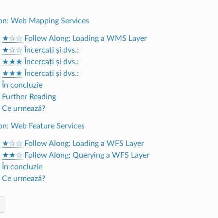
son: Web Mapping Services
.
★☆☆
Follow Along: Loading a WMS Layer
.
★☆☆
Încercați și dvs.:
.
★★★
Încercați și dvs.:
.
★★★
Încercați și dvs.:
 În concluzie
. Further Reading
. Ce urmează?
son: Web Feature Services
.
★☆☆
Follow Along: Loading a WFS Layer
.
★★☆
Follow Along: Querying a WFS Layer
 În concluzie
. Ce urmează?