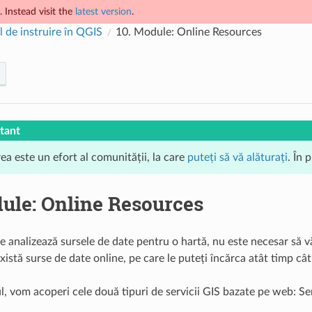
 Instead visit the
latest version
.
 de instruire în QGIS
10.
Module: Online Resources
tant
ea este un efort al comunității, la care
puteți să vă alăturați
. În 
ule: Online Resources
 analizează sursele de date pentru o hartă, nu este necesar să vă 
Există surse de date online, pe care le puteți încărca atât timp cât
l, vom acoperi cele două tipuri de servicii GIS bazate pe web: 