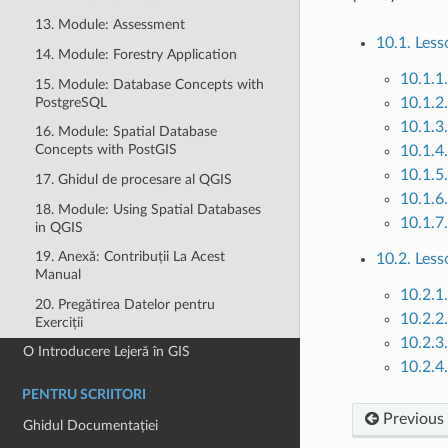
13. Module: Assessment
10.1. Les
14. Module: Forestry Application
10.1.1
15. Module: Database Concepts with
PostgreSQL
10.1.2
10.1.3
16. Module: Spatial Database
Concepts with PostGIS
10.1.4
10.1.5.
17. Ghidul de procesare al QGIS
10.1.6
18. Module: Using Spatial Databases
10.1.7
in QGIS
19. Anexă: Contribuții La Acest
10.2. Les
Manual
10.2.1
20. Pregătirea Datelor pentru
10.2.2
Exerciții
10.2.3.
O Introducere Lejeră în GIS
10.2.4
PENTRU SCRIITORI
Previous
Ghidul Documentației