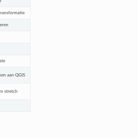
n
 transformatie
eren
ste
nken aan QGIS
am stretch