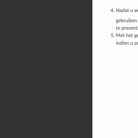
Nadat u e
gebruiken
te present
Met het g
indien u z