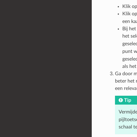
Klik o
Klik o
een ka
Bij he
het se
geselec
punt w
geselec
als he
Ga door m
beter het 
een releva
Tip
Vermijde
pijltoet
schaal t