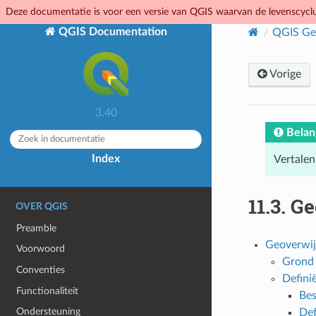
Deze documentatie is voor een versie van QGIS waarvan de levenscyclus
QGIS Documentation
QGIS Geb
Vorige
3.40
Belan
Index
Vertalen
11.3.
Ge
OVER QGIS
Preamble
Geoverwij
Voorwoord
Grond 
Conventies
Defini
Functionaliteit
Bes
Ondersteuning
Def