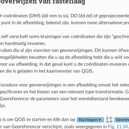
overwijzen van rasterlaag
Y-coördinaten (DMS (dd mm ss.ss), DD (dd.dd) of geprojecteer
 punt in de afbeelding, bekend zijn, kunnen twee alternatieve p
 zelf verschaft soms kruisingen van coördinaten die zijn “geschre
en handmatig invoeren.
uiken die al zijn voorzien van geoverwijzingen. Dit kunnen ófwel
ogelijkheden bevatten die u op de afbeelding hebt die u wilt v
voor uw afbeelding. In dat geval kunt u de coördinaten invoeren
en die is geladen in het kaartvenster van QGIS.
ocedure voor geoverwijzingen in een afbeelding omvat het sele
pecificeren en het kiezen van een relevant type transformatie. 
 Georeferencer de parameters voor het wereldbestand berekenen
ijn.
p is om QGIS te starten en klik dan op
Kaartlagen ►
Georef
r van Georeferencer verschijnt, zoals weergegeven in
Fig. 11.34
.