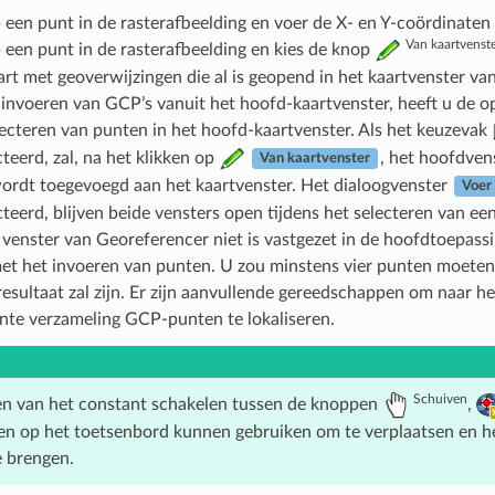
p een punt in de rasterafbeelding en voer de X- en Y-coördinaten
Van kaartvenst
p een punt in de rasterafbeelding en kies de knop
art met geoverwijzingen die al is geopend in het kaartvenster v
t invoeren van GCP’s vanuit het hoofd-kaartvenster, heeft u de o
lecteren van punten in het hoofd-kaartvenster. Als het keuzevak
teerd, zal, na het klikken op
, het hoofdven
Van kaartvenster
ordt toegevoegd aan het kaartvenster. Het dialoogvenster
Voer 
teerd, blijven beide vensters open tijdens het selecteren van een
t venster van Georeferencer niet is vastgezet in de hoofdtoepassi
et het invoeren van punten. U zou minstens vier punten moete
resultaat zal zijn. Er zijn aanvullende gereedschappen om naar 
nte verzameling GCP-punten te lokaliseren.
Schuiven
n van het constant schakelen tussen de knoppen
,
sen op het toetsenbord kunnen gebruiken om te verplaatsen en 
e brengen.