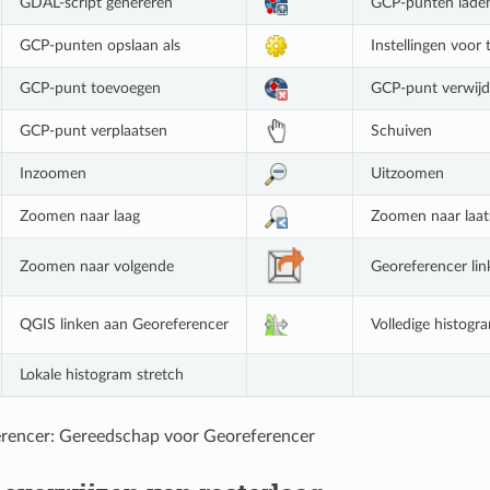
GDAL-script genereren
GCP-punten lade
GCP-punten opslaan als
Instellingen voor
GCP-punt toevoegen
GCP-punt verwijd
GCP-punt verplaatsen
Schuiven
Inzoomen
Uitzoomen
Zoomen naar laag
Zoomen naar laat
Zoomen naar volgende
Georeferencer li
QGIS linken aan Georeferencer
Volledige histogr
Lokale histogram stretch
erencer: Gereedschap voor Georeferencer