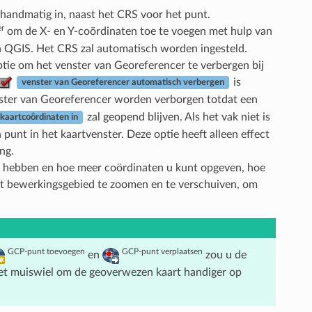
 handmatig in, naast het CRS voor het punt.
er
om de X- en Y-coördinaten toe te voegen met hulp van
an QGIS. Het CRS zal automatisch worden ingesteld.
ptie om het venster van Georeferencer te verbergen bij
is
venster van Georeferencer automatisch verbergen
ster van Georeferencer worden verborgen totdat een
zal geopend blijven. Als het vak niet is
kaartcoördinaten in
 punt in het kaartvenster. Deze optie heeft alleen effect
ng.
n hebben en hoe meer coördinaten u kunt opgeven, hoe
het bewerkingsgebied te zoomen en te verschuiven, om
GCP-punt toevoegen
GCP-punt verplaatsen
en
zou u de
het muiswiel om de geoverwezen kaart handiger op