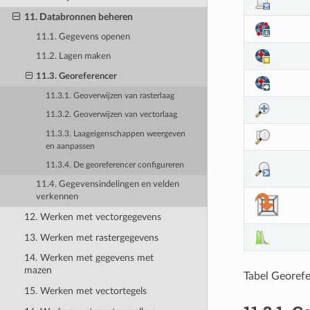
11. Databronnen beheren
11.1. Gegevens openen
11.2. Lagen maken
11.3. Georeferencer
11.3.1. Geoverwijzen van rasterlaag
11.3.2. Geoverwijzen van vectorlaag
11.3.3. Laageigenschappen weergeven
en aanpassen
11.3.4. De georeferencer configureren
11.4. Gegevensindelingen en velden
verkennen
12. Werken met vectorgegevens
13. Werken met rastergegevens
14. Werken met gegevens met
mazen
Tabel Georef
15. Werken met vectortegels