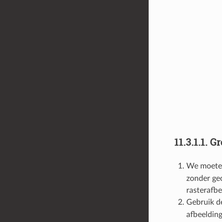
11.3.1.1.
Gr
We moeten
zonder ge
rasterafb
Gebruik d
afbeeldin