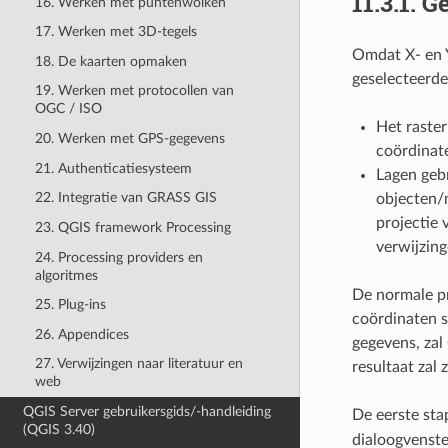
11.3.1.
Ge
16. Werken met puntenwolken
17. Werken met 3D-tegels
Omdat X- en 
18. De kaarten opmaken
geselecteerde
19. Werken met protocollen van
OGC / ISO
Het raster
20. Werken met GPS-gegevens
coördinat
21. Authenticatiesysteem
Lagen gebr
22. Integratie van GRASS GIS
objecten/m
projectie 
23. QGIS framework Processing
verwijzing
24. Processing providers en
algoritmes
De normale pr
25. Plug-ins
coördinaten s
26. Appendices
gegevens, zal
27. Verwijzingen naar literatuur en
resultaat zal z
web
QGIS Server gebruikersgids/-handleiding
De eerste sta
(QGIS 3.40)
dialoogvenste