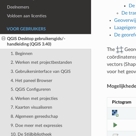
De 
Deelnemers
De tra
Voldoen aan licenties
Geoverwij
Laageigen
VOOR GEBRUIKERS
De georef
QGIS Desktop gebruikersgids/-
handleiding (QGIS 3.40)
The
Geore
1. Beginnen
coördinatens
2. Werken met projectbestanden
vectors (Shap
3. Gebruikersinterface van QGIS
voor het geov
4. Het paneel Browser
Mogelijkhed
5. QGIS Configureren
6. Werken met projecties
Pictogram
7. Kaarten visualiseren
8. Algemeen gereedschap
9. Doe meer met expressies
10. De Stijlbibliotheek