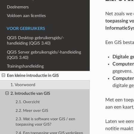
Deelnemers
Net zoals we
Voldoen aan licenties
toepassing v
InformatieSy
VOOR GEBRUIKERS
QGIS Desktop gebruikersgids/-
Een GIS besta
handleiding (QGIS 3.40)
QGIS Server gebruikersgids/-handleiding
Digitale 
(QGIS 3.40)
Computer
Trainingshandleiding
gegevens.
Een kleine introductie in GIS
Computer
1. Voorwoord
digitale 
2. Introductie van GIS
Met een toepa
2.1. Overzicht
aan een kaart
2.2. Meer over GIS
2.3. Wat is software voor GIS / een
Laten we eens
toepassing voor GIS?
notitie maakt
2.4. Een toepassing voor GIS verkrijgen