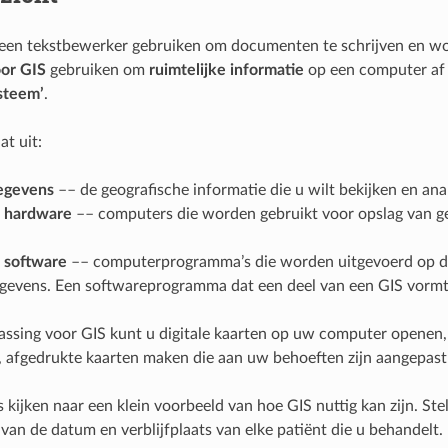
 een tekstbewerker gebruiken om documenten te schrijven en w
oor GIS
gebruiken om
ruimtelijke informatie
op een computer af 
steem’
.
at uit:
gegevens
–– de geografische informatie die u wilt bekijken en a
 hardware
–– computers die worden gebruikt voor opslag van g
 software
–– computerprogramma’s die worden uitgevoerd op de 
gegevens. Een softwareprogramma dat een deel van een GIS vorm
ssing voor GIS kunt u digitale kaarten op uw computer openen,
, afgedrukte kaarten maken die aan uw behoeften zijn aangepast 
 kijken naar een klein voorbeeld van hoe GIS nuttig kan zijn. St
 van de datum en verblijfplaats van elke patiënt die u behandelt.