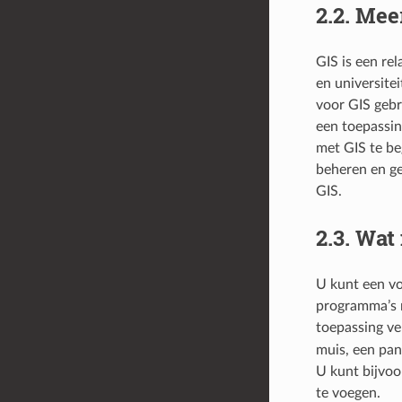
2.2.
Meer
GIS is een re
en universite
voor GIS gebr
een toepassin
met GIS te be
beheren en ge
GIS.
2.3.
Wat 
U kunt een v
programma’s m
toepassing ve
muis, een pa
U kunt bijvoo
te voegen.