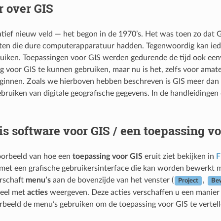
 over GIS
latief nieuw veld — het begon in de 1970’s. Het was toen zo dat
iten die dure computerapparatuur hadden. Tegenwoordig kan ie
uiken. Toepassingen voor GIS werden gedurende de tijd ook eenvo
g voor GIS te kunnen gebruiken, maar nu is het, zelfs voor amat
ginnen. Zoals we hierboven hebben beschreven is GIS meer dan al
bruiken van digitale geografische gegevens. In de handleidingen
is software voor GIS / een toepassing v
oorbeeld van hoe een
toepassing voor GIS
eruit ziet bekijken in
F
et een grafische gebruikersinterface die kan worden bewerkt m
rschaft
menu’s
aan de bovenzijde van het venster (
,
Project
Be
neel met
acties
weergeven. Deze acties verschaffen u een manier 
rbeeld de menu’s gebruiken om de toepassing voor GIS te vertel