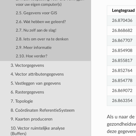
voor uw eigen computer(s)
Lengtegraad
2.5. Gegevens voor GIS
26.870436
2.6. Wat hebben we geleerd?
26.868682
2.7. Nu zelf aan de slag!
2.8. Iets om over na te denken
26.867707
2.9. Meer informatie
26.854908
2.10. Hoe verder?
26.855817
3. Vectorgegevens
26.852764
4. Vector attributengegevens
26.854778
5. Vastleggen van gegevens
26.869072
6. Rastergegevens
26.863354
7. Topologie
8. Coördinaten ReferentieSysteem
Als u naar de 
9. Kaarten produceren
gezondheidswe
10. Vector ruimtelijke analyse
deze gegevens
(Buffers)