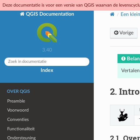
Deze documentatie is voor een versie van QGIS waarvan de levenscyclus
QGIS Documentation
Een klein
Vorige
3.40
Belan
Index
Vertalen
2.
Intr
OVER QGIS
Preamble
Voorwoord
Conventies
Functionaliteit
2.1.
Over
Ondersteuning