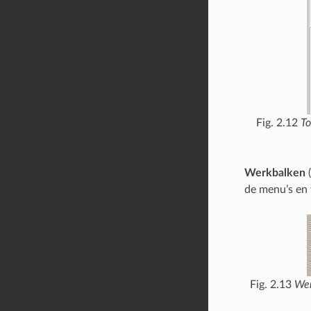
Fig. 2.12
To
Werkbalken
(
de menu’s en 
Fig. 2.13
Wer