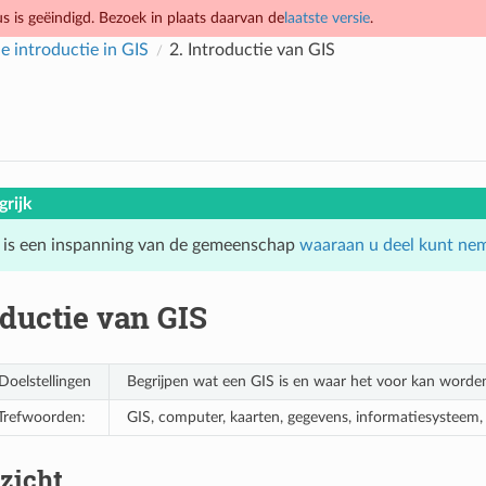
 is geëindigd. Bezoek in plaats daarvan de
laatste versie
.
e introductie in GIS
2.
Introductie van GIS
grijk
 is een inspanning van de gemeenschap
waaraan u deel kunt ne
oductie van GIS
Doelstellingen
Begrijpen wat een GIS is en waar het voor kan worden
Trefwoorden:
GIS, computer, kaarten, gegevens, informatiesysteem, r
zicht