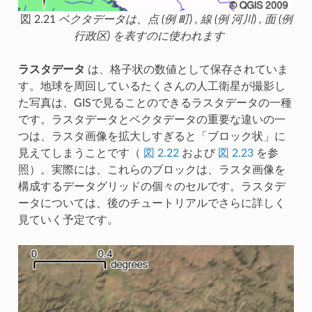
図 2.21
ベクタデータは、点 (例 町) , 線 (例 河川) , 面 (例
行政区) を表すのに使われます
ラスタデータ
は、格子状の数値として保存されていま
す。地球を周回しているたくさんの人工衛星が撮影し
た写真は、GISで見ることのできるラスタデータの一種
です。ラスタデータとベクタデータの重要な違いの一
つは、ラスタ画像を拡大しすぎると「ブロック状」に
見えてしまうことです（
図 2.22
および
図 2.23
を参
照）。実際には、これらのブロックは、ラスタ画像を
構成するデータグリッドの個々のセルです。ラスタデ
ータについては、後のチュートリアルでさらに詳しく
見ていく予定です。