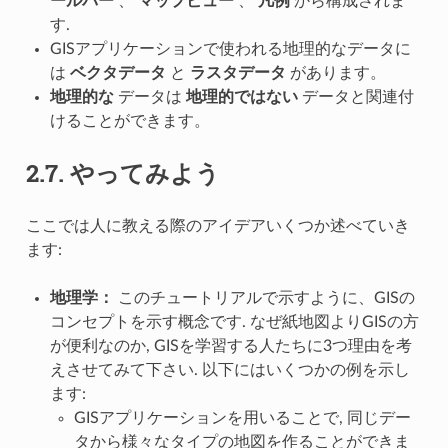
ールバー
、
マップビュー
、
凡例
から構成されま
す.
GISアプリケーションで使われる地理的なデータに
は
ベクタデータ
と
ラスタデータ
があります。
地理的な
データは
地理的ではない
データと関連付
けることができます。
2.7.
やってみよう
ここでは人に教える際のアイデアいくつか述べていき
ます:
地理学：
このチュートリアルで示すように、GISの
コンセプトを示す概念です. なぜ紙地図よりGISの方
が便利なのか, GISを学習する人たちに3つ理由を考
えさせてみて下さい. 以下にはいくつかの例を示し
ます:
GISアプリケーションを用いることで, 同じデー
タから様々なタイプの地図を作ることができま