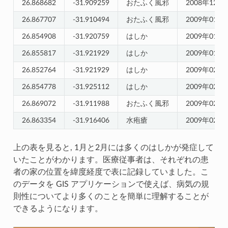
26.868682
-31.909259
おたふく風邪
2008年12月
26.867707
-31.910494
おたふく風邪
2009年01月
26.854908
-31.920759
はしか
2009年01月
26.855817
-31.921929
はしか
2009年01月
26.852764
-31.921929
はしか
2009年02月
26.854778
-31.925112
はしか
2009年02月
26.869072
-31.911988
おたふく風邪
2009年02月
26.863354
-31.916406
水疱瘡
2009年02月
上の表を見ると, 1月と2月には多くのはしかが発症して
いたことがわかります。医療従事者は、それぞれの患
者の家の位置を緯度経度で表に記録していました。こ
のデータを GIS アプリケーションで使えば、病気の規
則性についてより多くのことを簡単に理解することが
できるようになります。