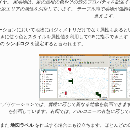
イヤ。 家地物は、家の屋根の色やその他のプロパティを記述する
た家エリアの属性を列挙しています。 テーブル内で地物が強調
見えます。
ケーションにおいて地物にはジオメトリだけでなく属性もある
きに使う色とスタイルを属性値を利用してGISに指示できます
物の
シンボロジ
を設定すると言われます。
Sアプリケーションでは、属性に応じて異なる地物を描画でき
を描画しています。右図では、バルコニーの有無に応じて
はまた
地図ラベル
を作成する場合にも役立ちます。ほとんどのG