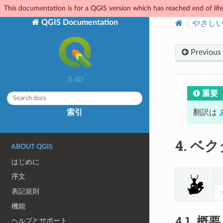
This documentation is for a QGIS version which has reached end of life.
QGIS Documentation
やさしい 
Previous
3.40
重要
索引
翻訳は
4.
ベク
ABOUT QGIS
はじめに
序文
表記規則
機能
4.1.
概要
ヘルプとサポート