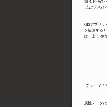
図 4.10
家レ
上に示され
GISアプリ
を描画すると
は、よく地
図 4.11
GI
属性データ