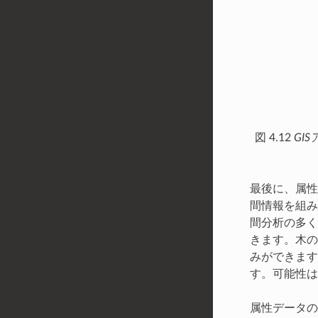
図 4.12
GI
最後に、属
間情報を組み
間分析の多く
きます。木の
みができます
す。可能性は
属性データの