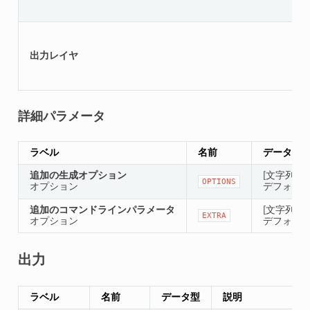
出力レイヤ
詳細パラメータ
ラベル
名前
データ型
追加の生成オプション
[文字列]
OPTIONS
オプション
デフォルト：
追加のコマンドラインパラメータ
[文字列]
EXTRA
オプション
デフォルト：
出力
ラベル
名前
データ型
説明