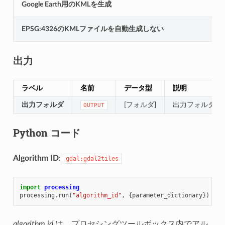
Google Earth用のKMLを生成
EPSG:4326のKMLファイルを自動生成しない
出力
ラベル
名前
データ型
説明
出力フォルダ
[フォルダ]
出力フォルダ
OUTPUT
Python コード
Algorithm ID
:
gdal:gdal2tiles
import
processing
processing
.
run
(
"algorithm_id"
,
{
parameter_dictionary
})
algorithm id
は、プロセシングツールボックス内でアル