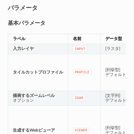
パラメータ
基本パラメータ
ラベル
名前
データ型
入力レイヤ
[ラスタ]
INPUT
[列挙型]
タイルカットプロファイル
PROFILE
デフォルト： 0
描画するズームレベル
[文字列]
ZOOM
オプション
デフォルト： ''
[列挙型]
生成するWebビューア
VIEWER
デフォルト： 0