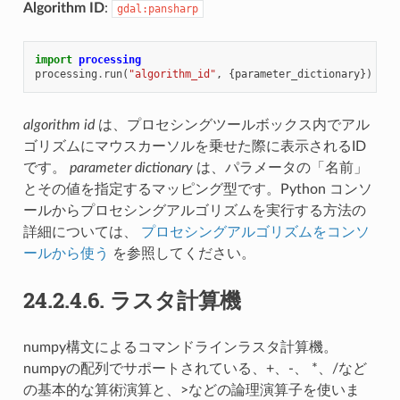
Algorithm ID
:
gdal:pansharp
import
processing
processing
.
run
(
"algorithm_id"
,
{
parameter_dictionary
})
algorithm id
は、プロセシングツールボックス内でアル
ゴリズムにマウスカーソルを乗せた際に表示されるID
です。
parameter dictionary
は、パラメータの「名前」
とその値を指定するマッピング型です。Python コンソ
ールからプロセシングアルゴリズムを実行する方法の
詳細については、
プロセシングアルゴリズムをコンソ
ールから使う
を参照してください。
24.2.4.6.
ラスタ計算機
numpy構文によるコマンドラインラスタ計算機。
numpyの配列でサポートされている、+、-、 *、/など
の基本的な算術演算と、>などの論理演算子を使いま