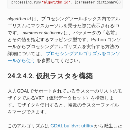
processing
.
run
(
"algorithm_id"
,
{
parameter_dictionary
})
algorithm id
は、プロセシングツールボックス内でアル
ゴリズムにマウスカーソルを乗せた際に表示されるID
です。
parameter dictionary
は、パラメータの「名前」
とその値を指定するマッピング型です。Python コンソ
ールからプロセシングアルゴリズムを実行する方法の
詳細については、
プロセシングアルゴリズムをコンソ
ールから使う
を参照してください。
24.2.4.2.
仮想ラスタを構築
入力GDALでサポートされているラスターのリストのモ
ザイクであるVRT（仮想データセット）を構築しま
す。モザイクを使用すると、複数のラスターファイル
をマージできます。
このアルゴリズムは
GDAL buildvrt utility
から派生した