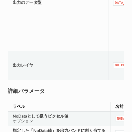
出力のデータ型
DATA_TYP
出力レイヤ
OUTPUT
詳細パラメータ
ラベル
名前
NoDataとして扱うピクセル値
NODATA_
オプション
指定した「NoData値」を出力バンドに割り当てる