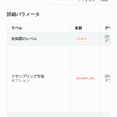
デフォルト： False
詳細パラメータ
ラベル
名前
データ
[文字列
全体図のレベル
LEVELS
デフォルト
リサンプリング方法
[列挙型
RESAMPLING
オプション
デフォ