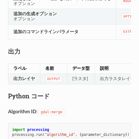
NODATA_
オプション
追加の生成オプション
OPTIONS
オプション
追加のコマンドラインパラメータ
EXTRA
出力
ラベル
名前
データ型
説明
出力レイヤ
[ラスタ]
出力ラスタレイヤ
OUTPUT
Python コード
Algorithm ID
:
gdal:merge
import
processing
processing
.
run
(
"algorithm_id"
,
{
parameter_dictionary
})