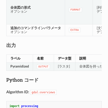
全体図の形式
[列挙型
FORMAT
オプション
デフォ
追加のコマンドラインパラメータ
[文字列
EXTRA
オプション
デフォ
出力
ラベル
名前
データ型
説明
Pyramidized
[ラスタ]
全体図を持った出
OUTPUT
Python コード
Algorithm ID
:
gdal:overviews
import
processing