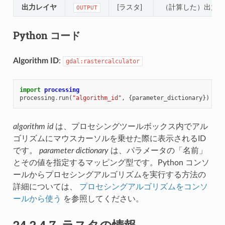
出力レイヤ
[ラスタ]
（計算した）出力ラ
OUTPUT
Python コード
Algorithm ID
:
gdal:rastercalculator
import
processing
processing
.
run
(
"algorithm_id"
,
{
parameter_dictionary
})
algorithm id
は、プロセシングツールボックス内でアル
ゴリズムにマウスカーソルを乗せた際に表示されるID
です。
parameter dictionary
は、パラメータの「名前」
とその値を指定するマッピング型です。Python コンソ
ールからプロセシングアルゴリズムを実行する方法の
詳細については、
プロセシングアルゴリズムをコンソ
ールから使う
を参照してください。
24.2.4.7.
ラスタの情報