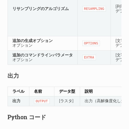
[列挙型
リサンプリングのアルゴリズム
RESAMPLING
デフォ
追加の生成オプション
[文字列
OPTIONS
オプション
デフォル
追加のコマンドラインパラメータ
[文字列
EXTRA
オプション
デフォ
出力
ラベル
名前
データ型
説明
出力
[ラスタ]
出力（高解像度化した）
OUTPUT
Python コード