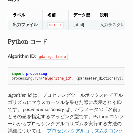
ラベル
名前
データ型
説明
出力ファイル
[html]
入力ラスタレイヤ
OUTPUT
Python コード
Algorithm ID
:
gdal:gdalinfo
import
processing
processing
.
run
(
"algorithm_id"
,
{
parameter_dictionary
})
algorithm id
は、プロセシングツールボックス内でアル
ゴリズムにマウスカーソルを乗せた際に表示されるID
です。
parameter dictionary
は、パラメータの「名前」
とその値を指定するマッピング型です。Python コンソ
ールからプロセシングアルゴリズムを実行する方法の
詳細については、
プロセシングアルゴリズムをコンソ