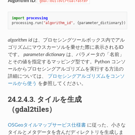
Algorithm ID
:
gdal:buildvirtualraster
import
processing
processing
.
run
(
"algorithm_id"
,
{
parameter_dictionary
})
algorithm id
は、プロセシングツールボックス内でアル
ゴリズムにマウスカーソルを乗せた際に表示されるID
です。
parameter dictionary
は、パラメータの「名前」
とその値を指定するマッピング型です。Python コンソ
ールからプロセシングアルゴリズムを実行する方法の
詳細については、
プロセシングアルゴリズムをコンソ
ールから使う
を参照してください。
24.2.4.3.
タイルを生成
（gdal2tiles）
OSGeoタイルマップサービス仕様書
に従った、小さな
タイルとメタデータを含んだディレクトリを生成しま