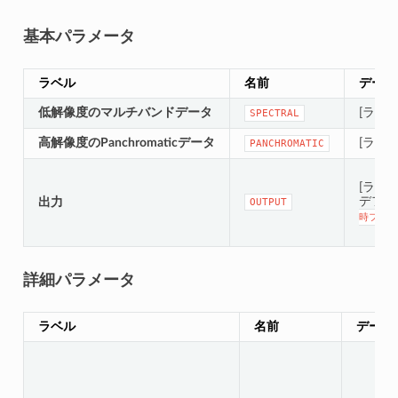
基本パラメータ
ラベル
名前
データ
低解像度のマルチバンドデータ
[ラスタ
SPECTRAL
高解像度のPanchromaticデータ
[ラスタ
PANCHROMATIC
[ラスタ
デフォ
出力
OUTPUT
時ファイ
詳細パラメータ
ラベル
名前
データ