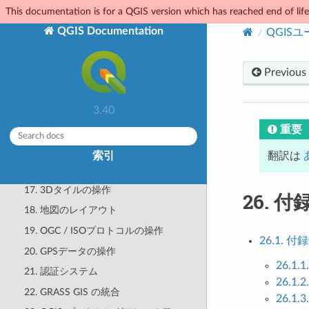
8. 一般ツール
This documentation is for a QGIS version which has reached end of life.
9. 式でレベルアップ
QGIS Documentation
QGIS
10. スタイルライブラリ
11. データソースの管理
Previous
12. ベクタデータの操作
13. ラスタデータの操作
3.40
14. メッシュデータの操作
重要
15. ベクタタイルの操作
索引
翻訳は
16. 点群の操作
17. 3Dタイルの操作
26.
付
18. 地図のレイアウト
19. OGC / ISOプロトコルの操作
26.1. 
20. GPSデータの操作
26.1
21. 認証システム
26.1
22. GRASS GIS の統合
26.1