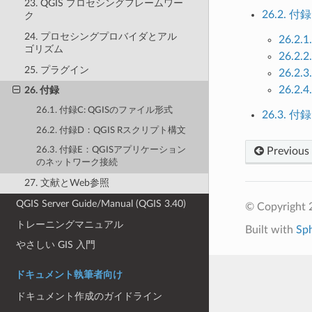
23. QGIS プロセシングフレームワー
26.2. 
ク
24. プロセシングプロバイダとアル
26.2.
ゴリズム
26.2.
25. プラグイン
26.2
26.2.4
26. 付録
26.1. 付録C: QGISのファイル形式
26.3.
26.2. 付録D：QGIS Rスクリプト構文
Previous
26.3. 付録E：QGISアプリケーション
のネットワーク接続
27. 文献とWeb参照
QGIS Server Guide/Manual (QGIS 3.40)
© Copyright 
トレーニングマニュアル
Built with
Sp
やさしい GIS 入門
ドキュメント執筆者向け
ドキュメント作成のガイドライン