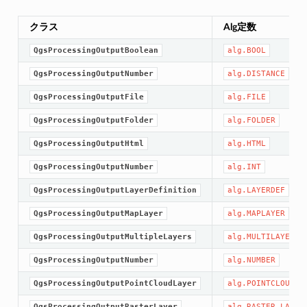
クラス
Alg定数
QgsProcessingOutputBoolean
alg.BOOL
QgsProcessingOutputNumber
alg.DISTANCE
QgsProcessingOutputFile
alg.FILE
QgsProcessingOutputFolder
alg.FOLDER
QgsProcessingOutputHtml
alg.HTML
QgsProcessingOutputNumber
alg.INT
QgsProcessingOutputLayerDefinition
alg.LAYERDEF
QgsProcessingOutputMapLayer
alg.MAPLAYER
QgsProcessingOutputMultipleLayers
alg.MULTILAYER
QgsProcessingOutputNumber
alg.NUMBER
QgsProcessingOutputPointCloudLayer
alg.POINTCLOUD_L
QgsProcessingOutputRasterLayer
alg.RASTER_LAYER