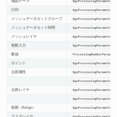
地図テーマ
QgsProcessingParameterMa
行列
QgsProcessingParameterMa
メッシュデータセットグループ
QgsProcessingParameterMe
メッシュデータセット時間
QgsProcessingParameterMe
メッシュレイヤ
QgsProcessingParameterMe
複数入力
QgsProcessingParameterMu
数値
ProcessingNumberParamete
ポイント
QgsProcessingParameterPo
点群属性
QgsProcessingParameterPo
QgsProcessingParameterPo
点群レイヤ
QgsProcessingParameterPo
QgsProcessingParameterPr
範囲（Range）
QgsProcessingParameterRa
ラスタレイヤ
QgsProcessingParameterRa