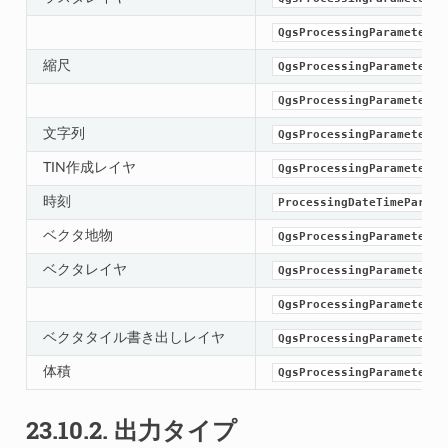
QgsProcessingParameterRa
縮尺
QgsProcessingParameterSc
QgsProcessingParameterFe
文字列
QgsProcessingParameterSt
TIN作成レイヤ
QgsProcessingParameterTi
時刻
ProcessingDateTimeParame
ベクタ地物
QgsProcessingParameterFe
ベクタレイヤ
QgsProcessingParameterVe
QgsProcessingParameterVe
ベクタタイル書き出しレイヤ
QgsProcessingParameterVe
体積
QgsProcessingParameterVo
23.10.2.
出力タイプ