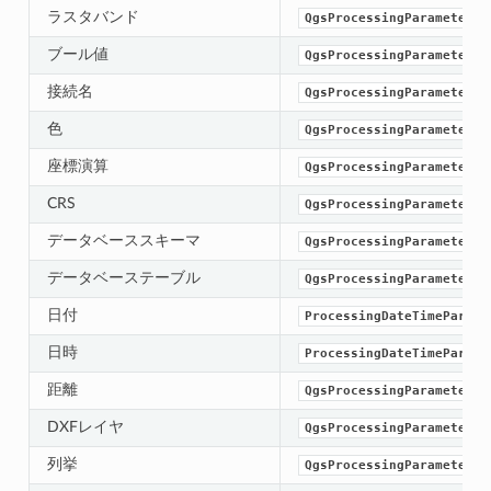
ラスタバンド
QgsProcessingParameterBa
ブール値
QgsProcessingParameterBo
接続名
QgsProcessingParameterPr
色
QgsProcessingParameterCo
座標演算
QgsProcessingParameterCo
CRS
QgsProcessingParameterCr
データベーススキーマ
QgsProcessingParameterDa
データベーステーブル
QgsProcessingParameterDa
日付
ProcessingDateTimeParame
日時
ProcessingDateTimeParame
距離
QgsProcessingParameterDi
DXFレイヤ
QgsProcessingParameterDx
列挙
QgsProcessingParameterEn