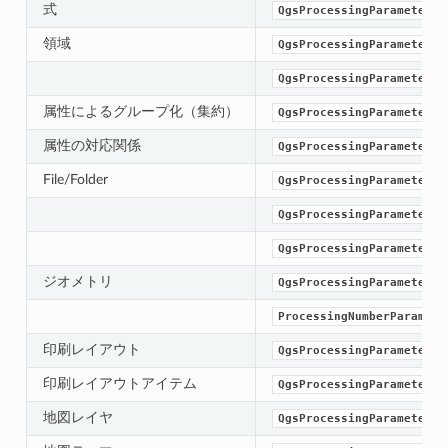
式
QgsProcessingParameterEx
領域
QgsProcessingParameterEx
QgsProcessingParameterFi
属性によるグループ化（集約）
QgsProcessingParameterAg
属性の対応関係
QgsProcessingParameterFi
File/Folder
QgsProcessingParameterFi
QgsProcessingParameterFi
QgsProcessingParameterFo
ジオメトリ
QgsProcessingParameterGe
ProcessingNumberParamete
印刷レイアウト
QgsProcessingParameterLa
印刷レイアウトアイテム
QgsProcessingParameterLa
地図レイヤ
QgsProcessingParameterMa