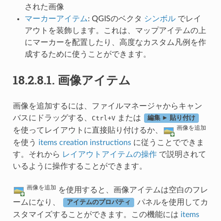
された画像
マーカーアイテム
: QGISのベクタ
シンボル
でレイ
アウトを装飾します。これは、マップアイテムの上
にマーカーを配置したり、高度なカスタム凡例を作
成するために使うことができます。
18.2.8.1.
画像アイテム
画像を追加するには、ファイルマネージャからキャン
バスにドラッグする、
+
または
Ctrl
V
編集 ► 貼り付け
画像を追加
を使ってレイアウトに直接貼り付けるか、
を使う
items creation instructions
に従うことでできま
す。それから
レイアウトアイテムの操作
で説明されて
いるように操作することができます。
画像を追加
を使用すると、画像アイテムは空白のフレ
ームになり、
パネルを使用してカ
アイテムのプロパティ
スタマイズすることができます。この機能には
items