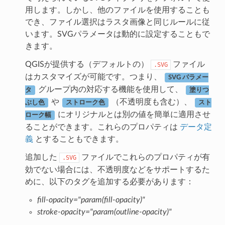
用します。しかし、他のファイルを使用することも
でき、ファイル選択はラスタ画像と同じルールに従
います。SVGパラメータは動的に設定することもで
きます。
QGISが提供する（デフォルトの）
ファイル
.SVG
はカスタマイズが可能です。つまり、
SVG パラメー
グループ内の対応する機能を使用して、
タ
塗りつ
や
（不透明度も含む）、
ぶし色
ストローク色
スト
にオリジナルとは別の値を簡単に適用させ
ローク幅
ることができます。これらのプロパティは
データ定
義
とすることもできます。
追加した
ファイルでこれらのプロパティが有
.SVG
効でない場合には、不透明度などをサポートするた
めに、以下のタグを追加する必要があります：
fill-opacity="param(fill-opacity)"
stroke-opacity="param(outline-opacity)"