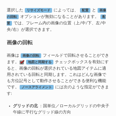
選択した
によっては、
と
リサイズモード
配置
画像
オプションが無効になることがあります。
の回転
配
では、フレーム内の画像の位置（上/中/下、左/中
置
央/右）が選択できます。
画像の回転
画像は
フィールドで回転させることができ
画像の回転
ます。
チェックボックスを有効にす
地図と同期する
ると、画像の回転が選択されている地図アイテムに適
用されている回転と同期します。これはどんな画像で
も方位記号として動作させることができる便利な機能
です。
には次のような指定ができま
ノースアライメント
す:
グリッドの北
：国単位／ローカルグリッドの中央子
午線に平行なグリッド線の方向