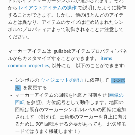
トのポイントマーカーシンボルが追加されます。それ
から
レイアウトアイテムの操作
で説明したように操作
することができます。しかし、他のほとんどのアイテ
ムとは異なり、アイテムのサイズは埋め込まれたシン
ボルのプロパティによって制御されることに注意して
ください。
マーカーアイテムは :guilabel:アイテムプロパティ` パネ
ルからカスタマイズすることができます。
items
common properties
, 以外にも、以下のことができます:
シンボルの
ウィジェットの能力
に依存して
シンボ
を変更する
ル
マーカーアイテムの回転を地図と同期させ (
画像の
回転
を参照)、方位記号として動作します。地図の
回転は既存のマーカーシンボルレベルの回転に追加
されます （例えば、三角形のマーカーを真上に向け
るために 90° 回転させる必要があっても、北矢印モ
ードではうまく機能します！）