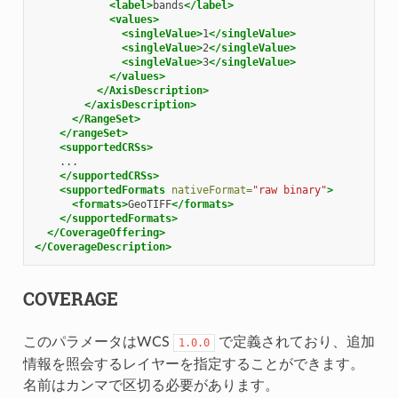
<label>
bands
</label>
<values>
<singleValue>
1
</singleValue>
<singleValue>
2
</singleValue>
<singleValue>
3
</singleValue>
</values>
</AxisDescription>
</axisDescription>
</RangeSet>
</rangeSet>
<supportedCRSs>
</supportedCRSs>
<supportedFormats
nativeFormat=
"raw binary"
>
<formats>
GeoTIFF
</formats>
</supportedFormats>
</CoverageOffering>
</CoverageDescription>
COVERAGE
このパラメータはWCS
で定義されており、追加
1.0.0
情報を照会するレイヤーを指定することができます。
名前はカンマで区切る必要があります。