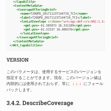
</Capability>
<ContentMetadata>
<CoverageOfferingBrief>
<name>
T20QPD_20171123T144719_TCI
</name>
<label>
T20QPD_20171123T144719_TCI
</label>
<lonLatEnvelope
srsName=
"urn:ogc:def:crs:OGC:1.3:CRS
<gml:pos>
-61.585973
16.331189
</gml:pos>
<gml:pos>
-61.52537
16.400376
</gml:pos>
</lonLatEnvelope>
</CoverageOfferingBrief>
</ContentMetadata>
</WCS_Capabilities>
VERSION
このパラメータは、使用するサービスのバージョンを
指定することができます。現在、このバージョン値は
内部的には使用されておらず、常に
にフォール
1.1.1
バックします。
3.4.2.
DescribeCoverage