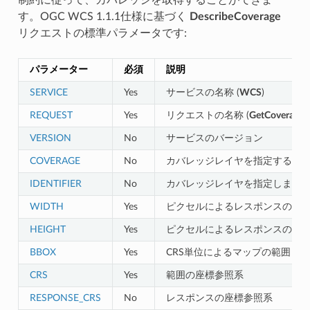
す。OGC WCS 1.1.1仕様に基づく
DescribeCoverage
リクエストの標準パラメータです:
パラメーター
必須
説明
SERVICE
Yes
サービスの名称 (
WCS
)
REQUEST
Yes
リクエストの名称 (
GetCoverage
)
VERSION
No
サービスのバージョン
COVERAGE
No
カバレッジレイヤを指定する (WCS 1
IDENTIFIER
No
カバレッジレイヤを指定します (WCS
WIDTH
Yes
ピクセルによるレスポンスの幅
HEIGHT
Yes
ピクセルによるレスポンスの高
BBOX
Yes
CRS単位によるマップの範囲
CRS
Yes
範囲の座標参照系
RESPONSE_CRS
No
レスポンスの座標参照系