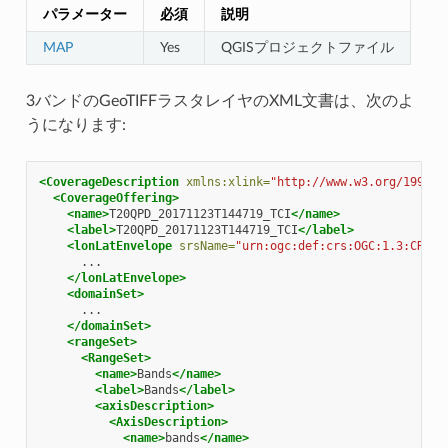
パラメーター
必須
説明
MAP
Yes
QGISプロジェクトファイル
3バンドのGeoTIFFラスタレイヤのXML文書は、次のよ
うになります:
<CoverageDescription
xmlns:xlink=
"http://www.w3.org/1999/x
<CoverageOffering>
<name>
T20QPD_20171123T144719_TCI
</name>
<label>
T20QPD_20171123T144719_TCI
</label>
<lonLatEnvelope
srsName=
"urn:ogc:def:crs:OGC:1.3:CRS84
</lonLatEnvelope>
<domainSet>
</domainSet>
<rangeSet>
<RangeSet>
<name>
Bands
</name>
<label>
Bands
</label>
<axisDescription>
<AxisDescription>
<name>
bands
</name>