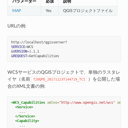
パラメーター
必須
説明
MAP
Yes
QGISプロジェクトファイル
URLの例:
SERVICE
=
&
VERSION
=
1
&
REQUEST
=
WCSサービスのQGISプロジェクトで、単独のラスタレ
イヤ（名前
）を公開した場
T20QPD_20171123T144719_TCI
合のXML文書の例:
<WCS_Capabilities
xmlns=
"http://www.opengis.net/wcs"
xmlns
<Service>
</Service>
<Capability>