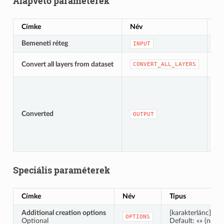
Alapvető paraméterek
Címke
Név
Tí
Bemeneti réteg
[v
INPUT
[lo
Convert all layers from dataset
CONVERT_ALL_LAYERS
Al
Converted
[s
OUTPUT
Speciális paraméterek
Címke
Név
Típus
Additional creation options
[karakterlánc]
OPTIONS
Optional
Default: «» (no ad