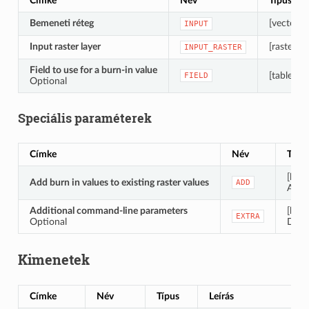
Címke
Név
Típus
Bemeneti réteg
[vector: 
INPUT
Input raster layer
[raster]
INPUT_RASTER
Field to use for a burn-in value
[tablefiel
FIELD
Optional
Speciális paraméterek
Címke
Név
Típu
[logik
Add burn in values to existing raster values
ADD
Alap
Additional command-line parameters
[kara
EXTRA
Optional
Defau
Kimenetek
Címke
Név
Típus
Leírás