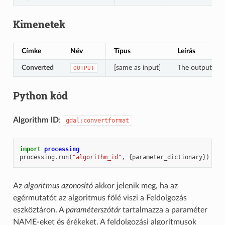
Kimenetek
Címke
Név
Típus
Leírás
Converted
[same as input]
The output vect
OUTPUT
Python kód
Algorithm ID
:
gdal:convertformat
import
processing
processing
.
run
(
"algorithm_id"
,
{
parameter_dictionary
})
Az
algoritmus azonosító
akkor jelenik meg, ha az
egérmutatót az algoritmus fölé viszi a Feldolgozás
eszköztáron. A
paraméterszótár
tartalmazza a paraméter
NAME-eket és érékeket. A feldolgozási algoritmusok