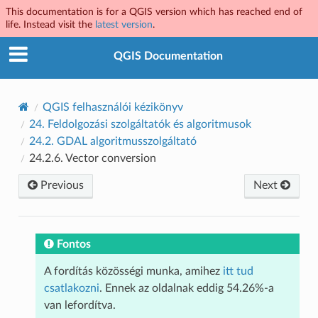
This documentation is for a QGIS version which has reached end of
life. Instead visit the
latest version
.
QGIS Documentation
QGIS felhasználói kézikönyv
24.
Feldolgozási szolgáltatók és algoritmusok
24.2.
GDAL algoritmusszolgáltató
24.2.6.
Vector conversion
Previous
Next
Fontos
A fordítás közösségi munka, amihez
itt tud
csatlakozni
. Ennek az oldalnak eddig 54.26%-a
van lefordítva.