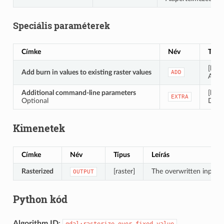
Speciális paraméterek
Címke
Név
Típu
[logik
Add burn in values to existing raster values
ADD
Alap
Additional command-line parameters
[kara
EXTRA
Optional
Defau
Kimenetek
Címke
Név
Típus
Leírás
Rasterized
[raster]
The overwritten input r
OUTPUT
Python kód
Algorithm ID
:
gdal:rasterize_over_fixed_value