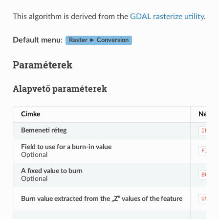
This algorithm is derived from the
GDAL rasterize utility
.
Default menu
:
Raster ► Conversion
Paraméterek
Alapvető paraméterek
Címke
Név
Bemeneti réteg
INPUT
Field to use for a burn-in value
FIELD
Optional
A fixed value to burn
BURN
Optional
Burn value extracted from the „Z” values of the feature
USE_Z