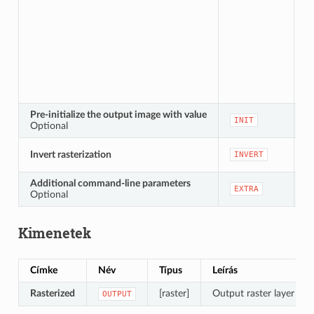
Pre-initialize the output image with value
[
INIT
Optional
[l
Invert rasterization
INVERT
A
Additional command-line parameters
[k
EXTRA
Optional
De
Kimenetek
Címke
Név
Típus
Leírás
Rasterized
[raster]
Output raster layer
OUTPUT