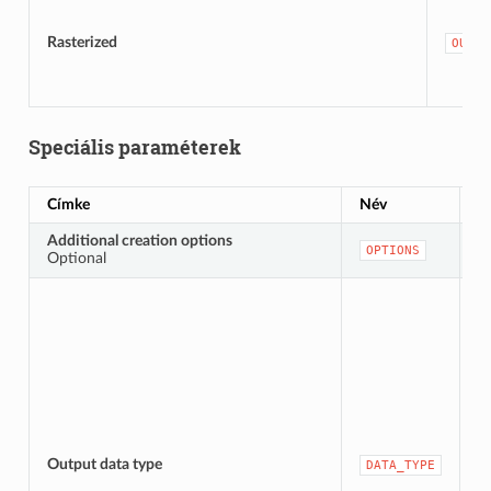
Rasterized
OUTPU
Speciális paraméterek
Címke
Név
T
Additional creation options
[k
OPTIONS
Optional
De
[f
Output data type
DATA_TYPE
D