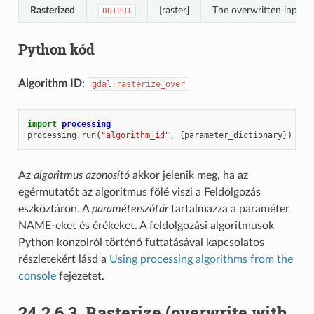
Rasterized
[raster]
The overwritten input r
OUTPUT
Python kód
Algorithm ID
:
gdal:rasterize_over
import
processing
processing
.
run
(
"algorithm_id"
,
{
parameter_dictionary
})
Az
algoritmus azonosító
akkor jelenik meg, ha az
egérmutatót az algoritmus fölé viszi a Feldolgozás
eszköztáron. A
paraméterszótár
tartalmazza a paraméter
NAME-eket és érékeket. A feldolgozási algoritmusok
Python konzolról történő futtatásával kapcsolatos
részletekért lásd a
Using processing algorithms from the
console
fejezetet.
24.2.6.3.
Rasterize (overwrite with