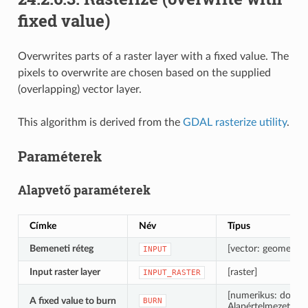
fixed value)
Overwrites parts of a raster layer with a fixed value. The
pixels to overwrite are chosen based on the supplied
(overlapping) vector layer.
This algorithm is derived from the
GDAL rasterize utility
.
Paraméterek
Alapvető paraméterek
Címke
Név
Típus
Bemeneti réteg
[vector: geometry]
INPUT
Input raster layer
[raster]
INPUT_RASTER
[numerikus: double
A fixed value to burn
BURN
Alapértelmezett: 0,