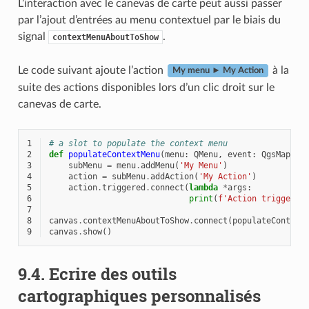
L’interaction avec le canevas de carte peut aussi passer
par l’ajout d’entrées au menu contextuel par le biais du
signal
.
contextMenuAboutToShow
Le code suivant ajoute l’action
à la
My menu ► My Action
suite des actions disponibles lors d’un clic droit sur le
canevas de carte.
1
# a slot to populate the context menu
2
def
populateContextMenu
(
menu
:
QMenu
,
event
:
QgsMapMou
3
subMenu
=
menu
.
addMenu
(
'My Menu'
)
4
action
=
subMenu
.
addAction
(
'My Action'
)
5
action
.
triggered
.
connect
(
lambda
*
args
:
6
print
(
f
'Action triggered
7
8
canvas
.
contextMenuAboutToShow
.
connect
(
populateContext
9
canvas
.
show
()
9.4.
Ecrire des outils
cartographiques personnalisés