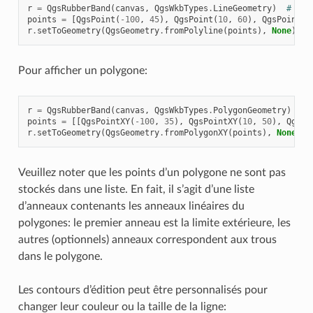
r
=
QgsRubberBand
(
canvas
,
QgsWkbTypes
.
LineGeometry
)
# lin
points
=
[
QgsPoint
(
-
100
,
45
),
QgsPoint
(
10
,
60
),
QgsPoint
(
1
r
.
setToGeometry
(
QgsGeometry
.
fromPolyline
(
points
),
None
)
Pour afficher un polygone:
r
=
QgsRubberBand
(
canvas
,
QgsWkbTypes
.
PolygonGeometry
)
# 
points
=
[[
QgsPointXY
(
-
100
,
35
),
QgsPointXY
(
10
,
50
),
QgsPo
r
.
setToGeometry
(
QgsGeometry
.
fromPolygonXY
(
points
),
None
)
Veuillez noter que les points d’un polygone ne sont pas
stockés dans une liste. En fait, il s’agit d’une liste
d’anneaux contenants les anneaux linéaires du
polygones: le premier anneau est la limite extérieure, les
autres (optionnels) anneaux correspondent aux trous
dans le polygone.
Les contours d’édition peut être personnalisés pour
changer leur couleur ou la taille de la ligne: