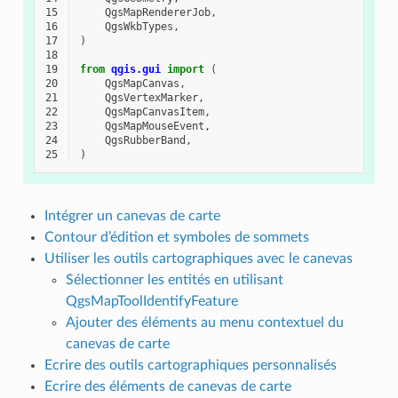
15
QgsMapRendererJob
,
16
QgsWkbTypes
,
17
)
18
19
from
qgis.gui
import
(
20
QgsMapCanvas
,
21
QgsVertexMarker
,
22
QgsMapCanvasItem
,
23
QgsMapMouseEvent
,
24
QgsRubberBand
,
25
)
Intégrer un canevas de carte
Contour d’édition et symboles de sommets
Utiliser les outils cartographiques avec le canevas
Sélectionner les entités en utilisant
QgsMapToolIdentifyFeature
Ajouter des éléments au menu contextuel du
canevas de carte
Ecrire des outils cartographiques personnalisés
Ecrire des éléments de canevas de carte