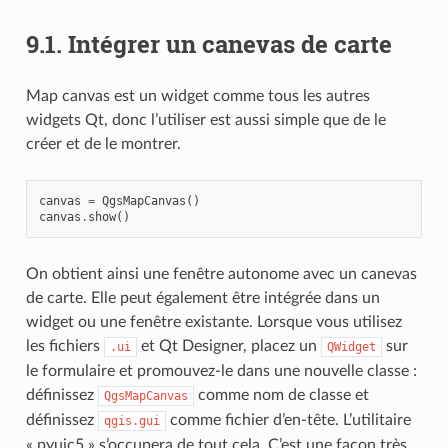
9.1.
Intégrer un canevas de carte
Map canvas est un widget comme tous les autres
widgets Qt, donc l’utiliser est aussi simple que de le
créer et de le montrer.
canvas
=
QgsMapCanvas
()
canvas
.
show
()
On obtient ainsi une fenêtre autonome avec un canevas
de carte. Elle peut également être intégrée dans un
widget ou une fenêtre existante. Lorsque vous utilisez
les fichiers
et Qt Designer, placez un
sur
.ui
QWidget
le formulaire et promouvez-le dans une nouvelle classe :
définissez
comme nom de classe et
QgsMapCanvas
définissez
comme fichier d’en-tête. L’utilitaire
qgis.gui
« pyuic5 » s’occupera de tout cela. C’est une façon très