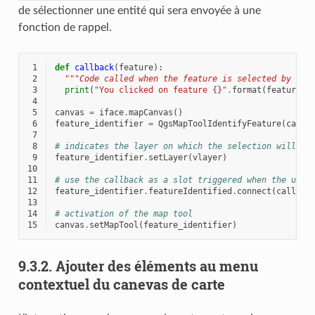
de sélectionner une entité qui sera envoyée à une
fonction de rappel.
 1
def
callback
(
feature
):
 2
"""Code called when the feature is selected by the
 3
print
(
"You clicked on feature 
{}
"
.
format
(
feature
.
i
 4
 5
canvas
=
iface
.
mapCanvas
()
 6
feature_identifier
=
QgsMapToolIdentifyFeature
(
canva
 7
 8
# indicates the layer on which the selection will be
 9
feature_identifier
.
setLayer
(
vlayer
)
10
11
# use the callback as a slot triggered when the user
12
feature_identifier
.
featureIdentified
.
connect
(
callbac
13
14
# activation of the map tool
15
canvas
.
setMapTool
(
feature_identifier
)
9.3.2.
Ajouter des éléments au menu
contextuel du canevas de carte