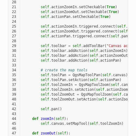
20
21
self
.
actionZoomIn
.
setCheckable
(
True
)
22
self
.
actionZoomOut
.
setCheckable
(
True
)
23
self
.
actionPan
.
setCheckable
(
True
)
24
25
self
.
actionZoomIn
.
triggered
.
connect
(
self
.
zoo
26
self
.
actionZoomOut
.
triggered
.
connect
(
self
.
zo
27
self
.
actionPan
.
triggered
.
connect
(
self
.
pan
)
28
29
self
.
toolbar
=
self
.
addToolBar
(
"Canvas actio
30
self
.
toolbar
.
addAction
(
self
.
actionZoomIn
)
31
self
.
toolbar
.
addAction
(
self
.
actionZoomOut
)
32
self
.
toolbar
.
addAction
(
self
.
actionPan
)
33
34
# create the map tools
35
self
.
toolPan
=
QgsMapToolPan
(
self
.
canvas
)
36
self
.
toolPan
.
setAction
(
self
.
actionPan
)
37
self
.
toolZoomIn
=
QgsMapToolZoom
(
self
.
canvas
38
self
.
toolZoomIn
.
setAction
(
self
.
actionZoomIn
)
39
self
.
toolZoomOut
=
QgsMapToolZoom
(
self
.
canva
40
self
.
toolZoomOut
.
setAction
(
self
.
actionZoomOu
41
42
self
.
pan
()
43
44
def
zoomIn
(
self
):
45
self
.
canvas
.
setMapTool
(
self
.
toolZoomIn
)
46
47
def
zoomOut
(
self
):