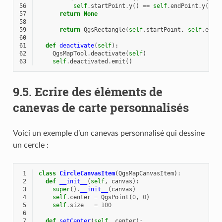
56
self
.
startPoint
.
y
()
==
self
.
endPoint
.
y
()):
57
return
None
58
59
return
QgsRectangle
(
self
.
startPoint
,
self
.
endP
60
61
def
deactivate
(
self
):
62
QgsMapTool
.
deactivate
(
self
)
63
self
.
deactivated
.
emit
()
9.5.
Ecrire des éléments de
canevas de carte personnalisés
Voici un exemple d’un canevas personnalisé qui dessine
un cercle :
 1
class
CircleCanvasItem
(
QgsMapCanvasItem
):
 2
def
__init__
(
self
,
canvas
):
 3
super
()
.
__init__
(
canvas
)
 4
self
.
center
=
QgsPoint
(
0
,
0
)
 5
self
.
size
=
100
 6
 7
def
setCenter
(
self
,
center
):