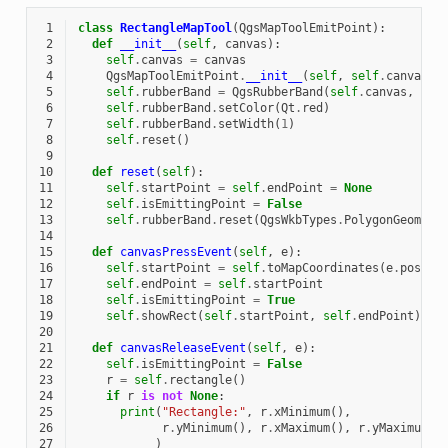
 1
class
RectangleMapTool
(
QgsMapToolEmitPoint
):
 2
def
__init__
(
self
,
canvas
):
 3
self
.
canvas
=
canvas
 4
QgsMapToolEmitPoint
.
__init__
(
self
,
self
.
canvas
)
 5
self
.
rubberBand
=
QgsRubberBand
(
self
.
canvas
,
Qgs
 6
self
.
rubberBand
.
setColor
(
Qt
.
red
)
 7
self
.
rubberBand
.
setWidth
(
1
)
 8
self
.
reset
()
 9
10
def
reset
(
self
):
11
self
.
startPoint
=
self
.
endPoint
=
None
12
self
.
isEmittingPoint
=
False
13
self
.
rubberBand
.
reset
(
QgsWkbTypes
.
PolygonGeometr
14
15
def
canvasPressEvent
(
self
,
e
):
16
self
.
startPoint
=
self
.
toMapCoordinates
(
e
.
pos
())
17
self
.
endPoint
=
self
.
startPoint
18
self
.
isEmittingPoint
=
True
19
self
.
showRect
(
self
.
startPoint
,
self
.
endPoint
)
20
21
def
canvasReleaseEvent
(
self
,
e
):
22
self
.
isEmittingPoint
=
False
23
r
=
self
.
rectangle
()
24
if
r
is
not
None
:
25
print
(
"Rectangle:"
,
r
.
xMinimum
(),
26
r
.
yMinimum
(),
r
.
xMaximum
(),
r
.
yMaximum
()
27
)