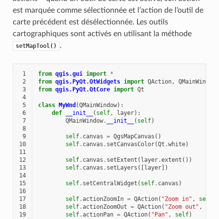
est marquée comme sélectionnée et l’action de l’outil de
carte précédent est désélectionnée. Les outils
cartographiques sont activés en utilisant la méthode
.
setMapTool()
 1
from
qgis.gui
import
*
 2
from
qgis.PyQt.QtWidgets
import
QAction
,
QMainWindow
 3
from
qgis.PyQt.QtCore
import
Qt
 4
 5
class
MyWnd
(
QMainWindow
):
 6
def
__init__
(
self
,
layer
):
 7
QMainWindow
.
__init__
(
self
)
 8
 9
self
.
canvas
=
QgsMapCanvas
()
10
self
.
canvas
.
setCanvasColor
(
Qt
.
white
)
11
12
self
.
canvas
.
setExtent
(
layer
.
extent
())
13
self
.
canvas
.
setLayers
([
layer
])
14
15
self
.
setCentralWidget
(
self
.
canvas
)
16
17
self
.
actionZoomIn
=
QAction
(
"Zoom in"
,
self
)
18
self
.
actionZoomOut
=
QAction
(
"Zoom out"
,
sel
19
self
.
actionPan
=
QAction
(
"Pan"
,
self
)