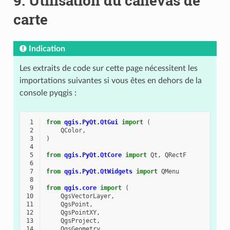
9.
Utilisation du canevas de
carte
Indication
Les extraits de code sur cette page nécessitent les
importations suivantes si vous êtes en dehors de la
console pyqgis :
 1
from
qgis.PyQt.QtGui
import
(
 2
QColor
,
 3
)
 4
 5
from
qgis.PyQt.QtCore
import
Qt
,
QRectF
 6
 7
from
qgis.PyQt.QtWidgets
import
QMenu
 8
 9
from
qgis.core
import
(
10
QgsVectorLayer
,
11
QgsPoint
,
12
QgsPointXY
,
13
QgsProject
,
14
QgsGeometry
,