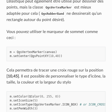
L’élastique peut également être utilisé pour dessiner des
points, mais la classe
est mieux
QgsVertexMarker
adaptée pour cela (
ne dessinerait qu’un
QgsRubberBand
rectangle autour du point désiré).
Vous pouvez utiliser le marqueur de sommet comme
ceci :
m
=
QgsVertexMarker
(
canvas
)
m
.
setCenter
(
QgsPointXY
(
10
,
40
))
Cela permettra de tracer une croix rouge sur la position
[10,45]
. Il est possible de personnaliser le type d’icône, la
taille, la couleur et la largeur du stylo
m
.
setColor
(
QColor
(
0
,
255
,
0
))
m
.
setIconSize
(
5
)
m
.
setIconType
(
QgsVertexMarker
.
ICON_BOX
)
# or ICON_CROSS, I
m
.
setPenWidth
(
3
)