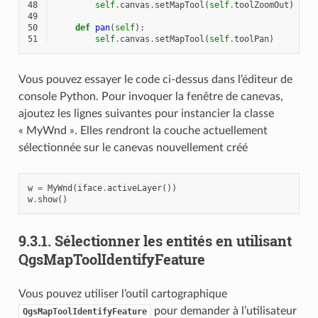
48
self
.
canvas
.
setMapTool
(
self
.
toolZoomOut
)
49
50
def
pan
(
self
):
51
self
.
canvas
.
setMapTool
(
self
.
toolPan
)
Vous pouvez essayer le code ci-dessus dans l’éditeur de
console Python. Pour invoquer la fenêtre de canevas,
ajoutez les lignes suivantes pour instancier la classe
« MyWnd ». Elles rendront la couche actuellement
sélectionnée sur le canevas nouvellement créé
w
=
MyWnd
(
iface
.
activeLayer
())
w
.
show
()
9.3.1.
Sélectionner les entités en utilisant
QgsMapToolIdentifyFeature
Vous pouvez utiliser l’outil cartographique
pour demander à l’utilisateur
QgsMapToolIdentifyFeature