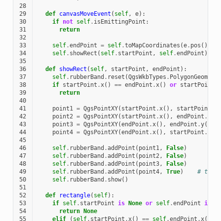
28
29
def
canvasMoveEvent
(
self
,
e
):
30
if
not
self
.
isEmittingPoint
:
31
return
32
33
self
.
endPoint
=
self
.
toMapCoordinates
(
e
.
pos
())
34
self
.
showRect
(
self
.
startPoint
,
self
.
endPoint
)
35
36
def
showRect
(
self
,
startPoint
,
endPoint
):
37
self
.
rubberBand
.
reset
(
QgsWkbTypes
.
PolygonGeometr
38
if
startPoint
.
x
()
==
endPoint
.
x
()
or
startPoint
.
39
return
40
41
point1
=
QgsPointXY
(
startPoint
.
x
(),
startPoint
.
y
42
point2
=
QgsPointXY
(
startPoint
.
x
(),
endPoint
.
y
()
43
point3
=
QgsPointXY
(
endPoint
.
x
(),
endPoint
.
y
())
44
point4
=
QgsPointXY
(
endPoint
.
x
(),
startPoint
.
y
()
45
46
self
.
rubberBand
.
addPoint
(
point1
,
False
)
47
self
.
rubberBand
.
addPoint
(
point2
,
False
)
48
self
.
rubberBand
.
addPoint
(
point3
,
False
)
49
self
.
rubberBand
.
addPoint
(
point4
,
True
)
# true
50
self
.
rubberBand
.
show
()
51
52
def
rectangle
(
self
):
53
if
self
.
startPoint
is
None
or
self
.
endPoint
is
N
54
return
None
55
elif
(
self
.
startPoint
.
x
()
==
self
.
endPoint
.
x
()
o