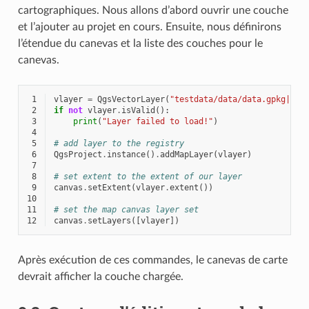
cartographiques. Nous allons d’abord ouvrir une couche
et l’ajouter au projet en cours. Ensuite, nous définirons
l’étendue du canevas et la liste des couches pour le
canevas.
 1
vlayer
=
QgsVectorLayer
(
"testdata/data/data.gpkg|lay
 2
if
not
vlayer
.
isValid
():
 3
print
(
"Layer failed to load!"
)
 4
 5
# add layer to the registry
 6
QgsProject
.
instance
()
.
addMapLayer
(
vlayer
)
 7
 8
# set extent to the extent of our layer
 9
canvas
.
setExtent
(
vlayer
.
extent
())
10
11
# set the map canvas layer set
12
canvas
.
setLayers
([
vlayer
])
Après exécution de ces commandes, le canevas de carte
devrait afficher la couche chargée.