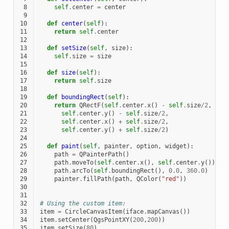
 8
self
.
center
=
center
 9
10
def
center
(
self
):
11
return
self
.
center
12
13
def
setSize
(
self
,
size
):
14
self
.
size
=
size
15
16
def
size
(
self
):
17
return
self
.
size
18
19
def
boundingRect
(
self
):
20
return
QRectF
(
self
.
center
.
x
()
-
self
.
size
/
2
,
21
self
.
center
.
y
()
-
self
.
size
/
2
,
22
self
.
center
.
x
()
+
self
.
size
/
2
,
23
self
.
center
.
y
()
+
self
.
size
/
2
)
24
25
def
paint
(
self
,
painter
,
option
,
widget
):
26
path
=
QPainterPath
()
27
path
.
moveTo
(
self
.
center
.
x
(),
self
.
center
.
y
());
28
path
.
arcTo
(
self
.
boundingRect
(),
0.0
,
360.0
)
29
painter
.
fillPath
(
path
,
QColor
(
"red"
))
30
31
32
# Using the custom item:
33
item
=
CircleCanvasItem
(
iface
.
mapCanvas
())
34
item
.
setCenter
(
QgsPointXY
(
200
,
200
))
35
item
.
setSize
(
80
)