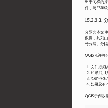
出于同样的原
件，与ESR
15.3.2.3.
分隔文本文件
数据，其列由
号分隔。分隔
QGIS允许
文件必须
如果启用
X和Y坐标
如果您有个
QGIS示例