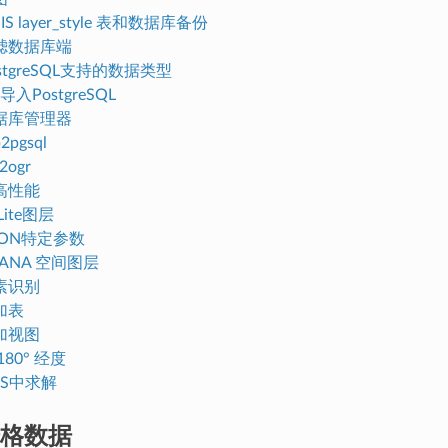
IS layer_style 表和数据库备份
滤数据库端
stgreSQL支持的数据类型
入PostgreSQL
据库管理器
2pgsql
2ogr
高性能
aLite图层
JSON特定参数
HANA 空间图层
素识别
加表
加视图
80° 经度
GIS中求解
格数据