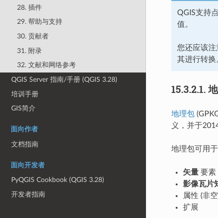
28. 插件
QGIS支持
29. 帮助与支持
值。
30. 贡献者
您还应该注
31. 附录
其进行转换
32. 文献和网络参考
QGIS Server 指南/手册 (QGIS 3.28)
15.3.2.1.
地
培训手册
GIS简介
地理包
(GP
义，并于201
面向作者
文档指南
地理包可用于
面向开发者
矢量
要素
PyQGIS Cookbook (QGIS 3.28)
影像瓦片
开发者指南
属性 (非
扩展