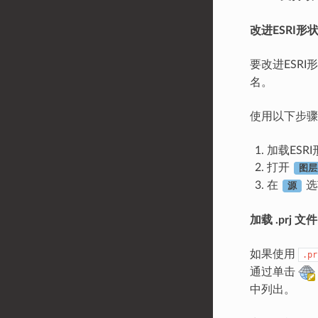
改进ESRI
要改进ESR
名。
使用以下步骤
加载ESR
打开
图层
在
选
源
加载 .prj 
如果使用
.pr
通过单击
中列出。