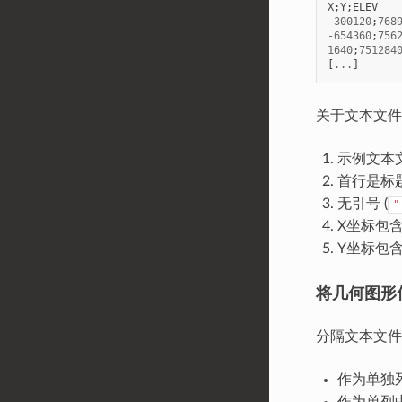
X
;
Y
;
ELEV
-
300120
;
768
-
654360
;
756
1640
;
751284
[
...
]
关于文本文件
示例文本
首行是标
无引号 (
"
X坐标包
Y坐标包
将几何图形
分隔文本文件
作为单独