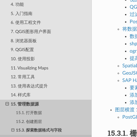
4. 功能
QG
5. 入门指南
过
Po
6. 使用工程文件
将数据导
7. QGIS图形用户界面
数
8. 浏览器面板
shp
9. QGIS配置
ogr
提
10. 使用投影
Spati
11. Visualizing Maps
Geo
12. 常用工具
SAP 
13. 使用表达式提升
要
添
14. 样式库
添
15. 管理数据源
图层横渡 1
15.1. 打开数据
Post
15.2. 创建图层
15.3.1.
栅
15.3. 探索数据格式与字段