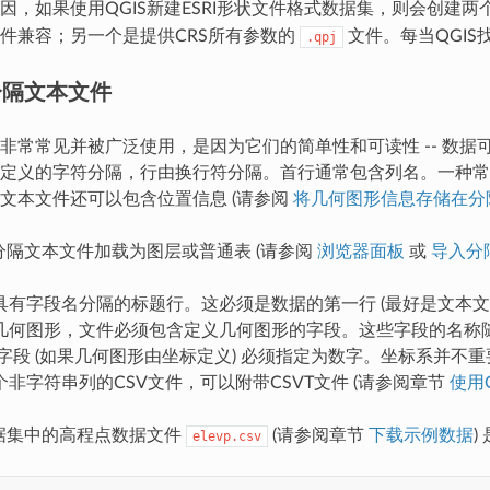
因，如果使用QGIS新建ESRI形状文件格式数据集，则会创建
I软件兼容；另一个是提供CRS所有参数的
文件。每当QGIS
.qpj
分隔文本文件
非常常见并被广泛使用，是因为它们的简单性和可读性 -- 数
定义的字符分隔，行由换行符分隔。首行通常包含列名。一种常见
文本文件还可以包含位置信息 (请参阅
将几何图形信息存储在分
将分隔文本文件加载为图层或普通表 (请参阅
浏览器面板
或
导入分
具有字段名分隔的标题行。这必须是数据的第一行 (最好是文本文
几何图形，文件必须包含定义几何图形的字段。这些字段的名称
字段 (如果几何图形由坐标定义) 必须指定为数字。坐标系并不重
非字符串列的CSV文件，可以附带CSVT文件 (请参阅章节
使用
数据集中的高程点数据文件
(请参阅章节
下载示例数据
)
elevp.csv