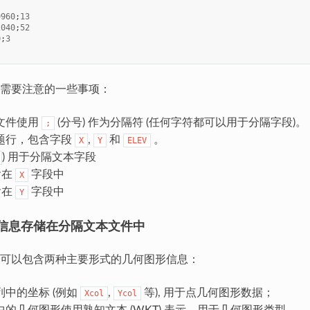
9960
;
13
2040
;
52
0
;
3
需要注意的一些事项：
文件使用
(分号) 作为分隔符 (任何字符都可以用于分隔字段)。
;
题行，包含字段
,
和
。
X
Y
ELEV
) 用于分隔文本字段
含在
字段中
X
含在
字段中
Y
信息存储在分隔文本文件中
可以包含两种主要形式的几何图形信息：
列中的坐标 (例如
,
等), 用于点几何图形数据；
Xcol
Ycol