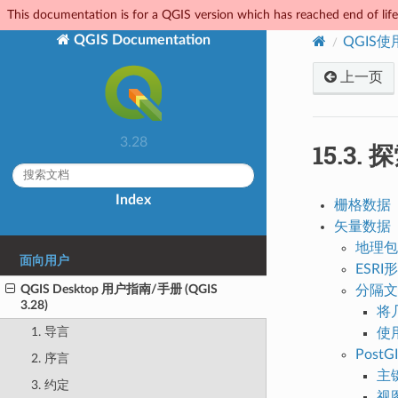
This documentation is for a QGIS version which has reached end of life.
QGIS Documentation
QGIS
上一页
3.28
15.3.
探
Index
栅格数据
矢量数据
地理包
面向用户
ESR
QGIS Desktop 用户指南/手册 (QGIS
分隔文
3.28)
将
1. 导言
使
Post
2. 序言
主
3. 约定
视