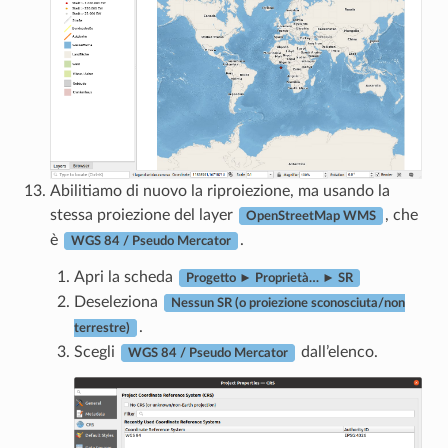
Abilitiamo di nuovo la riproiezione, ma usando la
stessa proiezione del layer
, che
OpenStreetMap WMS
è
.
WGS 84 / Pseudo Mercator
Apri la scheda
Progetto ► Proprietà… ► SR
Deseleziona
Nessun SR (o proiezione sconosciuta/non
.
terrestre)
Scegli
dall’elenco.
WGS 84 / Pseudo Mercator