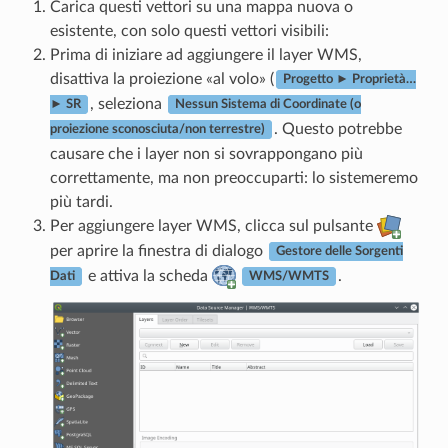
Carica questi vettori su una mappa nuova o
esistente, con solo questi vettori visibili:
Prima di iniziare ad aggiungere il layer WMS,
disattiva la proiezione «al volo» (
Progetto ► Proprietà…
, seleziona
► SR
Nessun Sistema di Coordinate (o
. Questo potrebbe
proiezione sconosciuta/non terrestre)
causare che i layer non si sovrappongano più
correttamente, ma non preoccuparti: lo sistemeremo
più tardi.
Per aggiungere layer WMS, clicca sul pulsante
per aprire la finestra di dialogo
Gestore delle Sorgenti
e attiva la scheda
.
Dati
WMS/WMTS