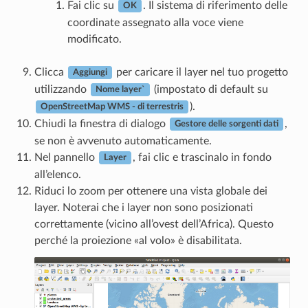
Fai clic su
. Il sistema di riferimento delle
OK
coordinate assegnato alla voce viene
modificato.
Clicca
per caricare il layer nel tuo progetto
Aggiungi
utilizzando
(impostato di default su
Nome layer`
).
OpenStreetMap WMS - di terrestris
Chiudi la finestra di dialogo
,
Gestore delle sorgenti dati
se non è avvenuto automaticamente.
Nel pannello
, fai clic e trascinalo in fondo
Layer
all’elenco.
Riduci lo zoom per ottenere una vista globale dei
layer. Noterai che i layer non sono posizionati
correttamente (vicino all’ovest dell’Africa). Questo
perché la proiezione «al volo» è disabilitata.