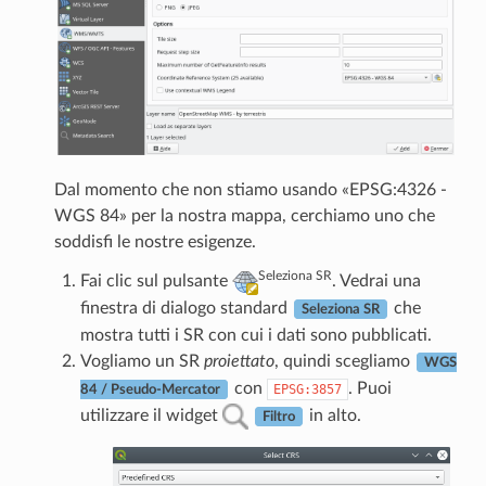
Dal momento che non stiamo usando «EPSG:4326 -
WGS 84» per la nostra mappa, cerchiamo uno che
soddisfi le nostre esigenze.
Seleziona SR
Fai clic sul pulsante
. Vedrai una
finestra di dialogo standard
che
Seleziona SR
mostra tutti i SR con cui i dati sono pubblicati.
Vogliamo un SR
proiettato
, quindi scegliamo
WGS
con
. Puoi
EPSG:3857
84 / Pseudo-Mercator
utilizzare il widget
in alto.
Filtro