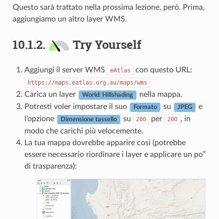
Questo sarà trattato nella prossima lezione, però. Prima,
aggiungiamo un altro layer WMS.
10.1.2.
Try Yourself
Aggiungi il server WMS
con questo URL:
eAtlas
https://maps.eatlas.org.au/maps/wms
Carica un layer
nella mappa.
World: Hillshading
Potresti voler impostare il suo
su
e
Formato
JPEG
l’opzione
su
per
, in
200
200
Dimensione tassello
modo che carichi più velocemente.
La tua mappa dovrebbe apparire così (potrebbe
essere necessario riordinare i layer e applicare un po”
di trasparenza):