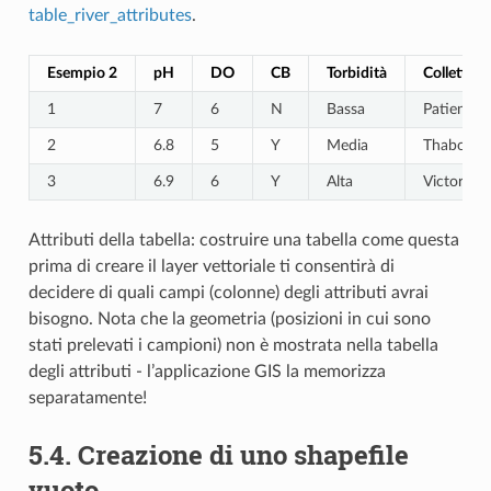
table_river_attributes
.
Esempio 2
pH
DO
CB
Torbidità
Collettore
1
7
6
N
Bassa
Patience
2
6.8
5
Y
Media
Thabo
3
6.9
6
Y
Alta
Victor
Attributi della tabella: costruire una tabella come questa
prima di creare il layer vettoriale ti consentirà di
decidere di quali campi (colonne) degli attributi avrai
bisogno. Nota che la geometria (posizioni in cui sono
stati prelevati i campioni) non è mostrata nella tabella
degli attributi - l’applicazione GIS la memorizza
separatamente!
5.4.
Creazione di uno shapefile
vuoto