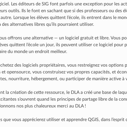
giciel. Les éditeurs de SIG font parfois une exception pour les ac
eurs outils. Ils le font en sachant que si des professeurs ou des él
utre. Lorsque les élèves quittent l’école, ils entrent dans le mond
a des alternatives libres qu’ils pourraient utiliser.
us offrons une alternative — un logiciel gratuit et libre. Vous p
èves quittent l’école un jour, ils peuvent utiliser ce logiciel po
faire du monde un endroit meilleur.
hetez des logiciels propriétaires, vous restreignez vos options p
res et opensource, vous construisez vos propres capacités, et éco
tes, nourriture, hébergement, ou participer de manière active à
t la création de cette ressource, le DLA a créé une base de laquel
excitantes s’ouvrent quand les principes de partage libre de la c
donnons nos plus chaleureux merci au DLA !
 que vous apprécierez utiliser et apprendre QGIS, dans l’esprit 