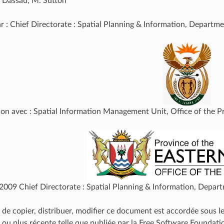
. Dassau, M. Sutton
r : Chief Directorate : Spatial Planning & Information, Departme
ion avec : Spatial Information Management Unit, Office of the P
 2009 Chief Directorate : Spatial Planning & Information, Depart
 de copier, distribuer, modifier ce document est accordée sous
2 ou plus récente telle que publiée par la Free Software Foundati