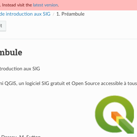
 Instead visit the
latest version
.
de introduction aux SIG
1.
Préambule
t
mbule
troduction aux SIG
ni QGIS, un logiciel SIG gratuit et Open Source accessible à tous