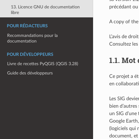
précédant ou 
13. Licence GNU de documentation
libre
A copy of the 
POUR RÉDACTEURS
Recommandations pour la
L’avis de dro
documentation
Consultez les
POUR DÉVELOPPEURS
1.1.
Mot d
Livre de recettes PyQGIS (QGIS 3.28)
Guide des développeurs
Ce projet a é
en collaborat
Les SIG devien
bien d’autres
un SIG d’une 
Google Earth,
(logiciels qu
document, et 