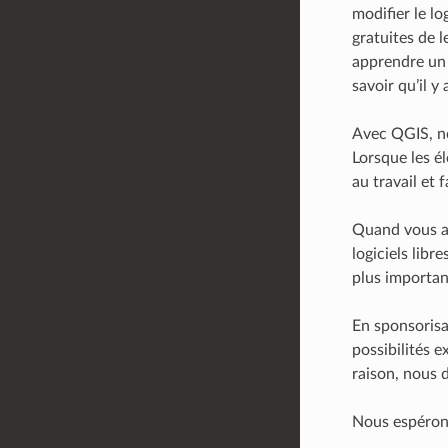
modifier le lo
gratuites de l
apprendre un a
savoir qu’il y 
Avec QGIS, no
Lorsque les él
au travail et 
Quand vous ac
logiciels lib
plus importan
En sponsorisan
possibilités 
raison, nous 
Nous espérons