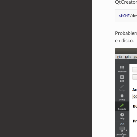
QtCreator
$HOME
Probableme
en disco.