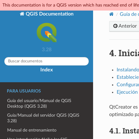
This documentation is for a QGIS version which has reached end of life.
QGIS Documentation
Guía de 
Anterior
4.
Inic
3.28
Index
Instaland
Estableci
Configura
PARA USUARIOS
Ejecución
Guía del usuario/Manual de QGIS
Desktop (QGIS 3.28)
QtCreator es 
optimizado pa
Guía/Manual del servidor QGIS (QGIS
3.28)
4.1.
Inst
Manual de entrenamiento