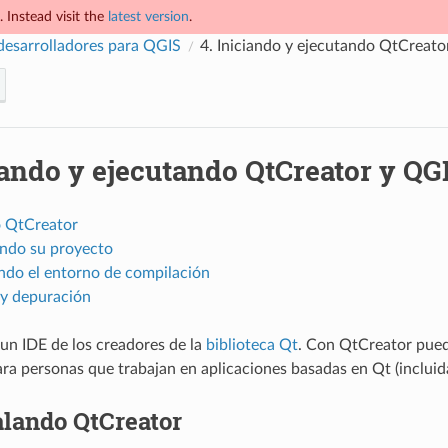
 Instead visit the
latest version
.
desarrolladores para QGIS
4.
Iniciando y ejecutando QtCreato
iando y ejecutando QtCreator y QG
o QtCreator
endo su proyecto
ndo el entorno de compilación
 y depuración
un IDE de los creadores de la
biblioteca Qt
. Con QtCreator pued
ra personas que trabajan en aplicaciones basadas en Qt (incluida
alando QtCreator