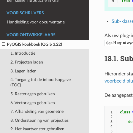
Een kleine introductie in GIS
9
from
VOOR SCHRIJVERS
Sub-klass
Handleiding voor documentatie
VOOR ONTWIKKELAARS
Als uw plug-i
QgsPluginLay
PyQGIS kookboek (QGIS 3.22)
1. Introductie
18.1.
Sub
2. Projecten laden
3. Lagen laden
Hieronder sta
4. Toegang tot de inhoudsopgave
voorbeeld pl
(TOC)
5. Rasterlagen gebruiken
De aangepaste
6. Vectorlagen gebruiken
7. Afhandeling van geometrie
 1
class
 2
8. Ondersteuning van projecties
 3
de
 4
9. Het kaartvenster gebruiken
 5