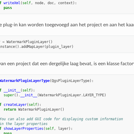
f
writeXml
(
self
,
node
,
doc
,
context
):
pass
e plug-in kan worden toegevoegd aan het project en aan het kaart
r
=
WatermarkPluginLayer
()
instance
()
.
addMapLayer
(
plugin_layer
)
van een project dat een dergelijke laag bevat, is een klasse factor
WatermarkPluginLayerType
(
QgsPluginLayerType
):
f
__init__
(
self
):
super
()
.
__init__
(
WatermarkPluginLayer
.
LAYER_TYPE
)
f
createLayer
(
self
):
return
WatermarkPluginLayer
()
You can also add GUI code for displaying custom information
in the layer properties
f
showLayerProperties
(
self
,
layer
):
pass