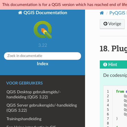
This documentation is for a QGIS version which has reached end of life.
QGIS Documentation
PyQGIS 
Vorige
18.
Plu
3.22
Index
Hint
De codesnip
VOOR GEBRUIKERS
1
from
QGIS Desktop gebruikersgids/-
2
Q
handleiding (QGIS 3.22)
3
Q
4
Q
QGIS Server gebruikersgids/-handleiding
5
Q
(QGIS 3.22)
6
Q
Trainingshandleiding
7
)
8