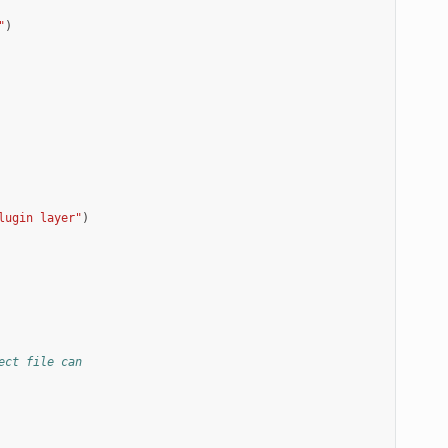
"
)
lugin layer"
)
ect file can