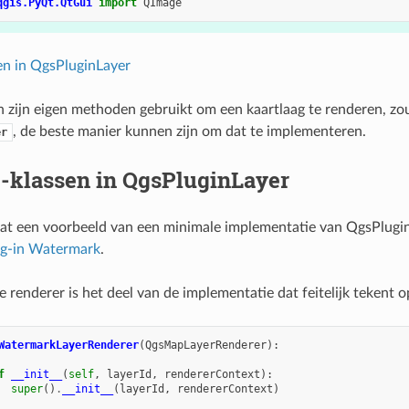
qgis.PyQt.QtGui
import
QImage
en in QgsPluginLayer
n zijn eigen methoden gebruikt om een kaartlaag te renderen, zo
, de beste manier kunnen zijn om dat te implementeren.
er
-klassen in QgsPluginLayer
at een voorbeeld van een minimale implementatie van QgsPluginL
ug-in Watermark
.
 renderer is het deel van de implementatie dat feitelijk tekent o
WatermarkLayerRenderer
(
QgsMapLayerRenderer
):
f
__init__
(
self
,
layerId
,
rendererContext
):
super
()
.
__init__
(
layerId
,
rendererContext
)