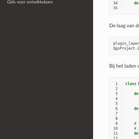
Gids voor ontwikkelaars
34
de
35
De laag van d
plugin_laye
QgsProject
.
Bij het laden 
 1
class
 2
 3
de
 4
 5
 6
de
 7
 8
 9
# 
10
# 
11
de
12