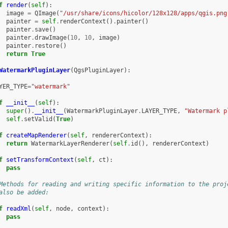
f
render
(
self
):
image
=
QImage
(
"/usr/share/icons/hicolor/128x128/apps/qgis.png
painter
=
self
.
renderContext
()
.
painter
()
painter
.
save
()
painter
.
drawImage
(
10
,
10
,
image
)
painter
.
restore
()
return
True
WatermarkPluginLayer
(
QgsPluginLayer
):
YER_TYPE
=
"watermark"
f
__init__
(
self
):
super
()
.
__init__
(
WatermarkPluginLayer
.
LAYER_TYPE
,
"Watermark p
self
.
setValid
(
True
)
f
createMapRenderer
(
self
,
rendererContext
):
return
WatermarkLayerRenderer
(
self
.
id
(),
rendererContext
)
f
setTransformContext
(
self
,
ct
):
pass
Methods for reading and writing specific information to the proj
also be added:
f
readXml
(
self
,
node
,
context
):
pass