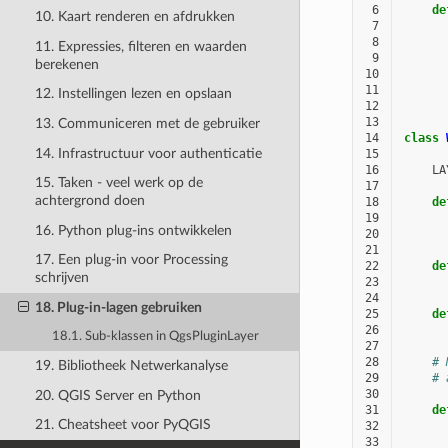
 6
de
10. Kaart renderen en afdrukken
 7
 8
11. Expressies, filteren en waarden
 9
berekenen
10
11
12. Instellingen lezen en opslaan
12
13
13. Communiceren met de gebruiker
14
class
14. Infrastructuur voor authenticatie
15
16
LA
15. Taken - veel werk op de
17
achtergrond doen
18
de
19
16. Python plug-ins ontwikkelen
20
21
17. Een plug-in voor Processing
22
de
schrijven
23
24
18. Plug-in-lagen gebruiken
25
de
26
18.1. Sub-klassen in QgsPluginLayer
27
28
# 
19. Bibliotheek Netwerkanalyse
29
# 
30
20. QGIS Server en Python
31
de
21. Cheatsheet voor PyQGIS
32
33