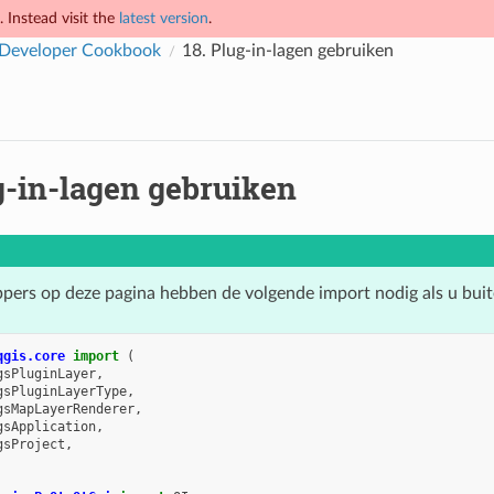
 Instead visit the
latest version
.
Developer Cookbook
18.
Plug-in-lagen gebruiken
g-in-lagen gebruiken
pers op deze pagina hebben de volgende import nodig als u bui
qgis.core
import
(
gsPluginLayer
,
gsPluginLayerType
,
gsMapLayerRenderer
,
gsApplication
,
gsProject
,