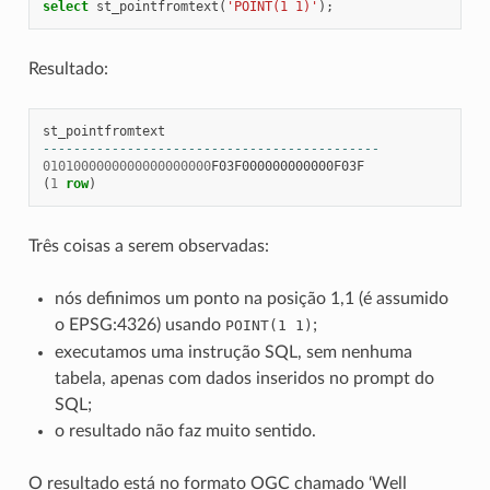
select
st_pointfromtext
(
'POINT(1 1)'
);
Resultado:
st_pointfromtext
--------------------------------------------
0101000000000000000000
F03F000000000000F03F
(
1
row
)
Três coisas a serem observadas:
nós definimos um ponto na posição 1,1 (é assumido
o EPSG:4326) usando
;
POINT(1
1)
executamos uma instrução SQL, sem nenhuma
tabela, apenas com dados inseridos no prompt do
SQL;
o resultado não faz muito sentido.
O resultado está no formato OGC chamado ‘Well