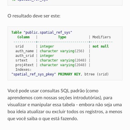
O resultado deve ser este:
Table
"public.spatial_ref_sys"
Column
|
Type
|
Modifiers
-----------+-------------------------+-----------
srid
|
integer
|
not
null
auth_name
|
character
varying
(
256
)
|
auth_srid
|
integer
|
srtext
|
character
varying
(
2048
)
|
proj4text
|
character
varying
(
2048
)
|
Indexes
:
"spatial_ref_sys_pkey"
PRIMARY
KEY
,
btree
(
srid
)
Você pode usar consultas SQL padrão (como
aprendemos com nossas seções introdutórias), para
visualizar e manipular essa tabela - embora não seja uma
boa ideia atualizar ou excluir todos os registros, a menos
que você saiba o que está fazendo.