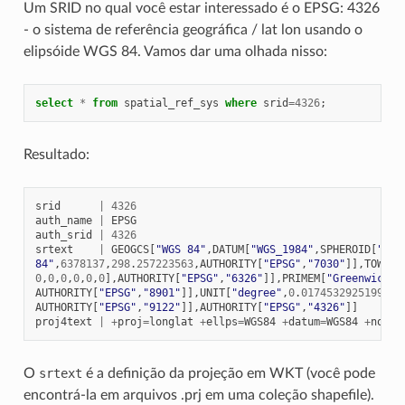
Um SRID no qual você estar interessado é o EPSG: 4326
- o sistema de referência geográfica / lat lon usando o
elipsóide WGS 84. Vamos dar uma olhada nisso:
select
*
from
spatial_ref_sys
where
srid
=
4326
;
Resultado:
srid
|
4326
auth_name
|
EPSG
auth_srid
|
4326
srtext
|
GEOGCS
[
"WGS 84"
,
DATUM
[
"WGS_1984"
,
SPHEROID
[
"WGS
84"
,
6378137
,
298
.
257223563
,
AUTHORITY
[
"EPSG"
,
"7030"
]],
TOWGS8
0
,
0
,
0
,
0
,
0
,
0
],
AUTHORITY
[
"EPSG"
,
"6326"
]],
PRIMEM
[
"Greenwich"
,
AUTHORITY
[
"EPSG"
,
"8901"
]],
UNIT
[
"degree"
,
0
.
0174532925199432
AUTHORITY
[
"EPSG"
,
"9122"
]],
AUTHORITY
[
"EPSG"
,
"4326"
]]
proj4text
|
+
proj
=
longlat
+
ellps
=
WGS84
+
datum
=
WGS84
+
no_de
O
srtext
é a definição da projeção em WKT (você pode
encontrá-la em arquivos .prj em uma coleção shapefile).