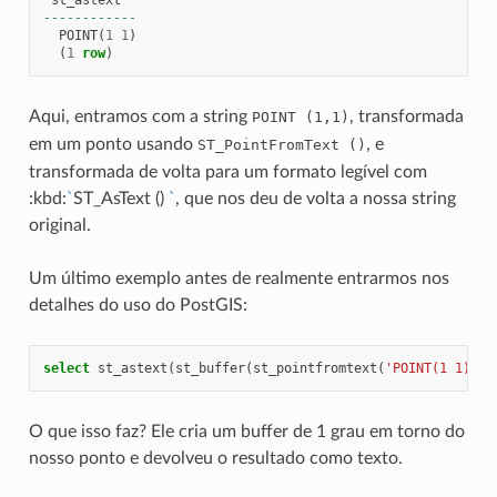
------------
POINT
(
1
1
)
(
1
row
)
Aqui, entramos com a string
, transformada
POINT
(1,1)
em um ponto usando
, e
ST_PointFromText
()
transformada de volta para um formato legível com
:kbd:
`
ST_AsText ()
`
, que nos deu de volta a nossa string
original.
Um último exemplo antes de realmente entrarmos nos
detalhes do uso do PostGIS:
select
st_astext
(
st_buffer
(
st_pointfromtext
(
'POINT(1 1)'
),
O que isso faz? Ele cria um buffer de 1 grau em torno do
nosso ponto e devolveu o resultado como texto.