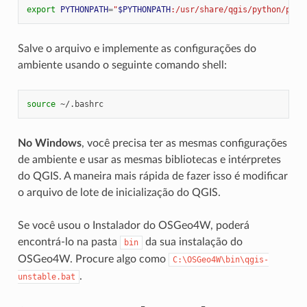
export
PYTHONPATH
=
"
$PYTHONPATH
:/usr/share/qgis/python/plug
Salve o arquivo e implemente as configurações do
ambiente usando o seguinte comando shell:
source
No Windows
, você precisa ter as mesmas configurações
de ambiente e usar as mesmas bibliotecas e intérpretes
do QGIS. A maneira mais rápida de fazer isso é modificar
o arquivo de lote de inicialização do QGIS.
Se você usou o Instalador do OSGeo4W, poderá
encontrá-lo na pasta
da sua instalação do
bin
OSGeo4W. Procure algo como
C:\OSGeo4W\bin\qgis-
.
unstable.bat