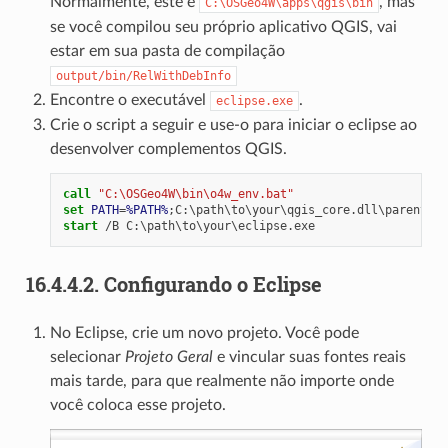
Normalmente, este é
, mas
C:\OSGeo4W\apps\qgis\bin
se você compilou seu próprio aplicativo QGIS, vai
estar em sua pasta de compilação
output/bin/RelWithDebInfo
Encontre o executável
.
eclipse.exe
Crie o script a seguir e use-o para iniciar o eclipse ao
desenvolver complementos QGIS.
call
"C:\OSGeo4W\bin\o4w_env.bat"
set
PATH
=
%PATH%
start
16.4.4.2.
Configurando o Eclipse
No Eclipse, crie um novo projeto. Você pode
selecionar
Projeto Geral
e vincular suas fontes reais
mais tarde, para que realmente não importe onde
você coloca esse projeto.