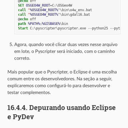
@
echo
SET
OSGEO4W_ROOT
=
call
"
%OSGEO4W_ROOT%
"
call
"
%OSGEO4W_ROOT%
"
@
echo
path
%PATH%
;
%GISBASE%
Start
Agora, quando você clicar duas vezes nesse arquivo
em lote, o Pyscripter será iniciado, com o caminho
correto.
Mais popular que o Pyscripter, o Eclipse é uma escolha
comum entre os desenvolvedores. Na seção a seguir,
explicaremos como configurá-lo para desenvolver e
testar complementos.
16.4.4.
Depurando usando Eclipse
e PyDev