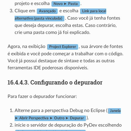
projeto e escolha
.
Novo ► Pasta
Clique em
e escolha
Avançado
Link para local
. Caso você já tenha fontes
alternativo (pasta vinculada)
que deseja depurar, escolha estas. Caso contrário,
crie uma pasta como já foi explicado.
Agora, na exibição
, sua árvore de fontes
Project Explorer
é exibida e você pode começar a trabalhar com o código.
Você já possui destaque de sintaxe e todas as outras
ferramentas IDE poderosas disponíveis.
16.4.4.3.
Configurando o depurador
Para fazer o depurador funcionar:
Alterne para a perspectiva Debug no Eclipse (
Janela
).
► Abrir Perspectiva ► Outro ► Depurar
inicie o servidor de depuração do PyDev escolhendo