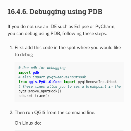
16.4.6.
Debugging using PDB
If you do not use an IDE such as Eclipse or PyCharm,
you can debug using PDB, following these steps.
First add this code in the spot where you would like
to debug
# Use pdb for debugging
import
pdb
# also import pyqtRemoveInputHook
from
qgis.PyQt.QtCore
import
pyqtRemoveInputHook
# These lines allow you to set a breakpoint in the app
pyqtRemoveInputHook
()
pdb
.
set_trace
()
Then run QGIS from the command line.
On Linux do: