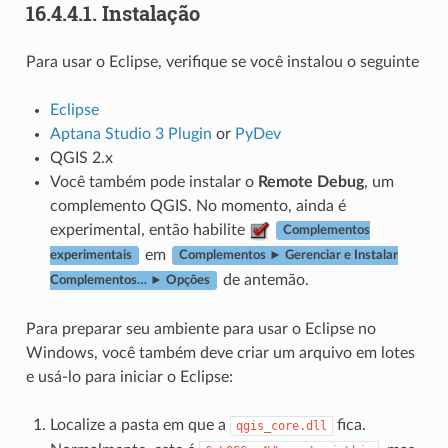
16.4.4.1.
Instalação
Para usar o Eclipse, verifique se você instalou o seguinte
Eclipse
Aptana Studio 3 Plugin
or
PyDev
QGIS 2.x
Você também pode instalar o
Remote Debug
, um
complemento QGIS. No momento, ainda é
experimental, então habilite
Complementos
em
experimentais
Complementos ► Gerenciar e Instalar
de antemão.
Complementos… ► Opções
Para preparar seu ambiente para usar o Eclipse no
Windows, você também deve criar um arquivo em lotes
e usá-lo para iniciar o Eclipse:
Localize a pasta em que a
fica.
qgis_core.dll