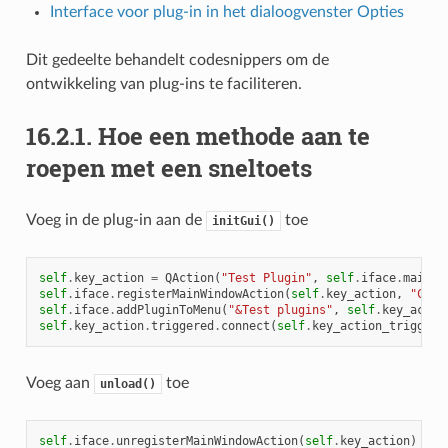
Interface voor plug-in in het dialoogvenster Opties
Dit gedeelte behandelt codesnippers om de
ontwikkeling van plug-ins te faciliteren.
16.2.1.
Hoe een methode aan te
roepen met een sneltoets
Voeg in de plug-in aan de
toe
initGui()
self
.
key_action
=
QAction
(
"Test Plugin"
,
self
.
iface
.
mainWi
self
.
iface
.
registerMainWindowAction
(
self
.
key_action
,
"Ctrl
self
.
iface
.
addPluginToMenu
(
"&Test plugins"
,
self
.
key_actio
self
.
key_action
.
triggered
.
connect
(
self
.
key_action_triggere
Voeg aan
toe
unload()
self
.
iface
.
unregisterMainWindowAction
(
self
.
key_action
)