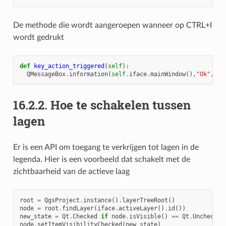
De methode die wordt aangeroepen wanneer op CTRL+I
wordt gedrukt
def
key_action_triggered
(
self
):
QMessageBox
.
information
(
self
.
iface
.
mainWindow
(),
"Ok"
,
"Y
16.2.2.
Hoe te schakelen tussen
lagen
Er is een API om toegang te verkrijgen tot lagen in de
legenda. Hier is een voorbeeld dat schakelt met de
zichtbaarheid van de actieve laag
root
=
QgsProject
.
instance
()
.
layerTreeRoot
()
node
=
root
.
findLayer
(
iface
.
activeLayer
()
.
id
())
new_state
=
Qt
.
Checked
if
node
.
isVisible
()
==
Qt
.
Unchecked
node
.
setItemVisibilityChecked
(
new_state
)