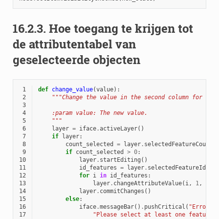
16.2.3.
Hoe toegang te krijgen tot
de attributentabel van
geselecteerde objecten
 1
def
change_value
(
value
):
 2
"""Change the value in the second column for all
 3
 4
    :param value: The new value.
 5
    """
 6
layer
=
iface
.
activeLayer
()
 7
if
layer
:
 8
count_selected
=
layer
.
selectedFeatureCount
(
 9
if
count_selected
>
0
:
10
layer
.
startEditing
()
11
id_features
=
layer
.
selectedFeatureIds
()
12
for
i
in
id_features
:
13
layer
.
changeAttributeValue
(
i
,
1
,
val
14
layer
.
commitChanges
()
15
else
:
16
iface
.
messageBar
()
.
pushCritical
(
"Error"
,
17
"Please select at least one feature 