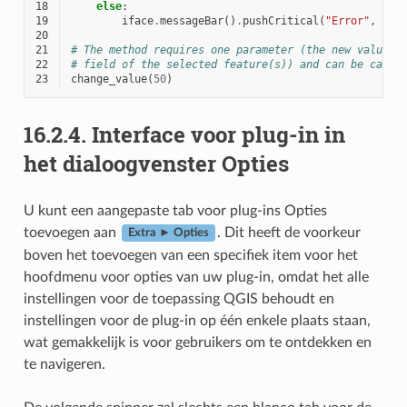
18
else
:
19
iface
.
messageBar
()
.
pushCritical
(
"Error"
,
"Pl
20
21
# The method requires one parameter (the new value f
22
# field of the selected feature(s)) and can be calle
23
change_value
(
50
)
16.2.4.
Interface voor plug-in in
het dialoogvenster Opties
U kunt een aangepaste tab voor plug-ins Opties
toevoegen aan
. Dit heeft de voorkeur
Extra ► Opties
boven het toevoegen van een specifiek item voor het
hoofdmenu voor opties van uw plug-in, omdat het alle
instellingen voor de toepassing QGIS behoudt en
instellingen voor de plug-in op één enkele plaats staan,
wat gemakkelijk is voor gebruikers om te ontdekken en
te navigeren.