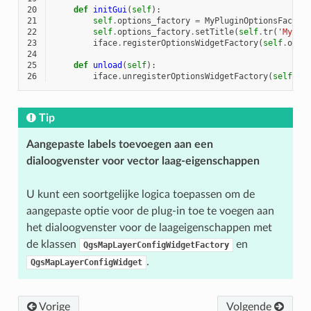
20
def
initGui
(
self
):
21
self
.
options_factory
=
MyPluginOptionsFactor
22
self
.
options_factory
.
setTitle
(
self
.
tr
(
'My Pl
23
iface
.
registerOptionsWidgetFactory
(
self
.
opti
24
25
def
unload
(
self
):
26
iface
.
unregisterOptionsWidgetFactory
(
self
.
op
Tip
Aangepaste labels toevoegen aan een
dialoogvenster voor vector laag-eigenschappen
U kunt een soortgelijke logica toepassen om de
aangepaste optie voor de plug-in toe te voegen aan
het dialoogvenster voor de laageigenschappen met
de klassen
en
QgsMapLayerConfigWidgetFactory
.
QgsMapLayerConfigWidget
Vorige
Volgende