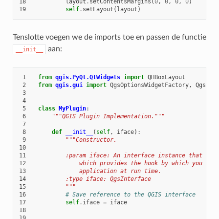
18
layout
.
setContentsMargins
(
0
,
0
,
0
,
0
)
19
self
.
setLayout
(
layout
)
Tenslotte voegen we de imports toe en passen de functie
aan:
__init__
 1
from
qgis.PyQt.QtWidgets
import
QHBoxLayout
 2
from
qgis.gui
import
QgsOptionsWidgetFactory
,
QgsOpt
 3
 4
 5
class
MyPlugin
:
 6
"""QGIS Plugin Implementation."""
 7
 8
def
__init__
(
self
,
iface
):
 9
"""Constructor.
10
11
        :param iface: An interface instance that wil
12
            which provides the hook by which you can
13
            application at run time.
14
        :type iface: QgsInterface
15
        """
16
# Save reference to the QGIS interface
17
self
.
iface
=
iface
18
19