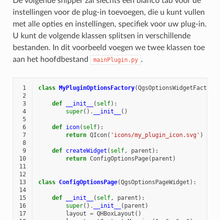
De volgende snipper zal slechts een blanco tab voor de
instellingen voor de plug-in toevoegen, die u kunt vullen
met alle opties en instellingen, specifiek voor uw plug-in.
U kunt de volgende klassen splitsen in verschillende
bestanden. In dit voorbeeld voegen we twee klassen toe
aan het hoofdbestand
.
mainPlugin.py
 1
class
MyPluginOptionsFactory
(
QgsOptionsWidgetFactory
 2
 3
def
__init__
(
self
):
 4
super
()
.
__init__
()
 5
 6
def
icon
(
self
):
 7
return
QIcon
(
'icons/my_plugin_icon.svg'
)
 8
 9
def
createWidget
(
self
,
parent
):
10
return
ConfigOptionsPage
(
parent
)
11
12
13
class
ConfigOptionsPage
(
QgsOptionsPageWidget
):
14
15
def
__init__
(
self
,
parent
):
16
super
()
.
__init__
(
parent
)
17
layout
=
QHBoxLayout
()