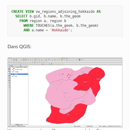
CREATE
VIEW
vw_regions_adjoining_hokkaido
AS
SELECT
b
.
gid
,
b
.
name
,
b
.
the_geom
FROM
region
a
,
region
b
WHERE
TOUCHES
(
a
.
the_geom
,
b
.
the_geom
)
AND
a
.
name
=
'Hokkaido'
;
Dans QGIS: