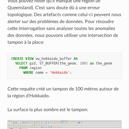
Vous pouvez noter qu’il manque une région (le
Queensland). C’est sans doute dû à une erreur
topologique. Des artefacts comme celui-ci peuvent nous
alerter sur des problèmes de données. Pour résoudre
cette interrogation sans analyser toutes les anomalies
des données, nous pouvons utiliser une intersection de
tampon à la place:
CREATE
VIEW
vw_hokkaido_buffer
AS
SELECT
gid
,
ST_BUFFER
(
the_geom
,
100
)
as
the_geom
FROM
region
WHERE
name
=
'Hokkaido'
;
Cette requête créé un tampon de 100 mètres autour de
la région d’Hokkaido.
La surface la plus sombre est le tampon: