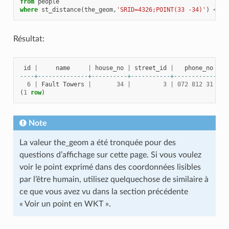
from
people
where
st_distance
(
the_geom
,
'SRID=4326;POINT(33 -34)'
)
<
2
;
Résultat:
id
|
name
|
house_no
|
street_id
|
phone_no
----+--------------+----------+-----------+---------------
6
|
Fault
Towers
|
34
|
3
|
072
812
31
28
(
1
row
)
Note
La valeur the_geom a été tronquée pour des
questions d’affichage sur cette page. Si vous voulez
voir le point exprimé dans des coordonnées lisibles
par l’être humain, utilisez quelquechose de similaire à
ce que vous avez vu dans la section précédente
« Voir un point en WKT ».