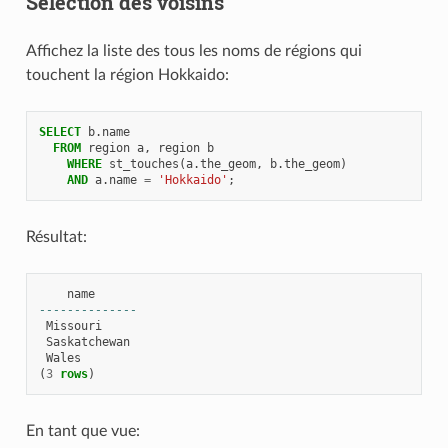
Sélection des voisins
Affichez la liste des tous les noms de régions qui
touchent la région Hokkaido:
SELECT
b
.
name
FROM
region
a
,
region
b
WHERE
st_touches
(
a
.
the_geom
,
b
.
the_geom
)
AND
a
.
name
=
'Hokkaido'
;
Résultat:
name
--------------
Missouri
Saskatchewan
Wales
(
3
rows
)
En tant que vue: