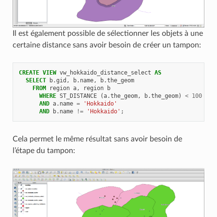
Il est également possible de sélectionner les objets à une
certaine distance sans avoir besoin de créer un tampon:
CREATE
VIEW
vw_hokkaido_distance_select
AS
SELECT
b
.
gid
,
b
.
name
,
b
.
the_geom
FROM
region
a
,
region
b
WHERE
ST_DISTANCE
(
a
.
the_geom
,
b
.
the_geom
)
<
100
AND
a
.
name
=
'Hokkaido'
AND
b
.
name
!=
'Hokkaido'
;
Cela permet le même résultat sans avoir besoin de
l’étape du tampon: