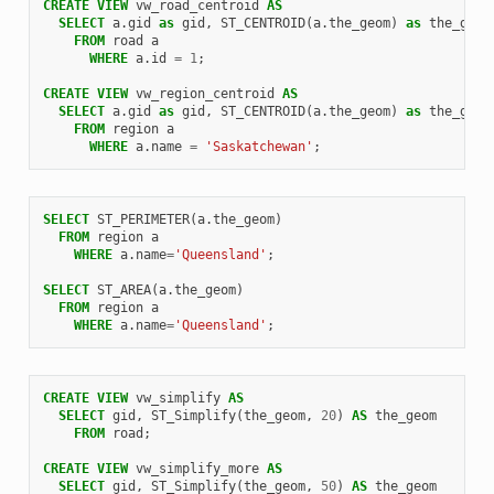
CREATE
VIEW
vw_road_centroid
AS
SELECT
a
.
gid
as
gid
,
ST_CENTROID
(
a
.
the_geom
)
as
the_geom
FROM
road
a
WHERE
a
.
id
=
1
;
CREATE
VIEW
vw_region_centroid
AS
SELECT
a
.
gid
as
gid
,
ST_CENTROID
(
a
.
the_geom
)
as
the_geom
FROM
region
a
WHERE
a
.
name
=
'Saskatchewan'
;
SELECT
ST_PERIMETER
(
a
.
the_geom
)
FROM
region
a
WHERE
a
.
name
=
'Queensland'
;
SELECT
ST_AREA
(
a
.
the_geom
)
FROM
region
a
WHERE
a
.
name
=
'Queensland'
;
CREATE
VIEW
vw_simplify
AS
SELECT
gid
,
ST_Simplify
(
the_geom
,
20
)
AS
the_geom
FROM
road
;
CREATE
VIEW
vw_simplify_more
AS
SELECT
gid
,
ST_Simplify
(
the_geom
,
50
)
AS
the_geom