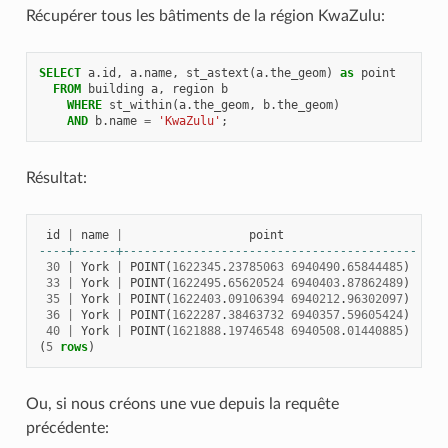
Récupérer tous les bâtiments de la région KwaZulu:
SELECT
a
.
id
,
a
.
name
,
st_astext
(
a
.
the_geom
)
as
point
FROM
building
a
,
region
b
WHERE
st_within
(
a
.
the_geom
,
b
.
the_geom
)
AND
b
.
name
=
'KwaZulu'
;
Résultat:
id
|
name
|
point
----+------+------------------------------------------
30
|
York
|
POINT
(
1622345
.
23785063
6940490
.
65844485
)
33
|
York
|
POINT
(
1622495
.
65620524
6940403
.
87862489
)
35
|
York
|
POINT
(
1622403
.
09106394
6940212
.
96302097
)
36
|
York
|
POINT
(
1622287
.
38463732
6940357
.
59605424
)
40
|
York
|
POINT
(
1621888
.
19746548
6940508
.
01440885
)
(
5
rows
)
Ou, si nous créons une vue depuis la requête
précédente: