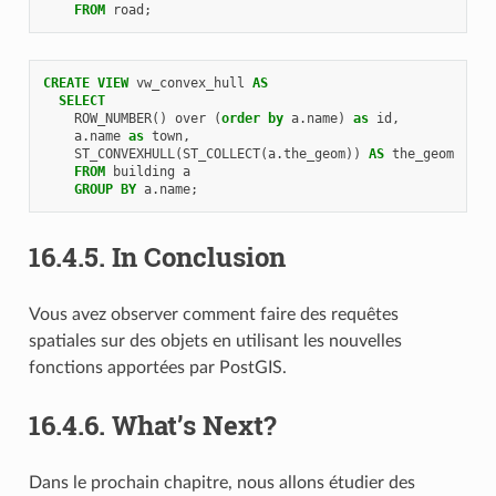
FROM
road
;
CREATE
VIEW
vw_convex_hull
AS
SELECT
ROW_NUMBER
()
over
(
order
by
a
.
name
)
as
id
,
a
.
name
as
town
,
ST_CONVEXHULL
(
ST_COLLECT
(
a
.
the_geom
))
AS
the_geom
FROM
building
a
GROUP
BY
a
.
name
;
16.4.5.
In Conclusion
Vous avez observer comment faire des requêtes
spatiales sur des objets en utilisant les nouvelles
fonctions apportées par PostGIS.
16.4.6.
What’s Next?
Dans le prochain chapitre, nous allons étudier des