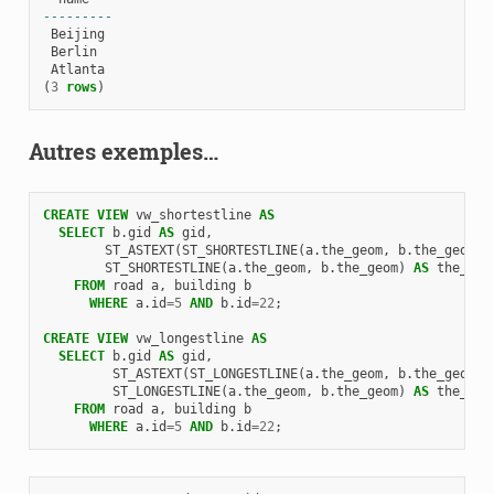
---------
Beijing
Berlin
Atlanta
(
3
rows
)
Autres exemples…
CREATE
VIEW
vw_shortestline
AS
SELECT
b
.
gid
AS
gid
,
ST_ASTEXT
(
ST_SHORTESTLINE
(
a
.
the_geom
,
b
.
the_geom
))
ST_SHORTESTLINE
(
a
.
the_geom
,
b
.
the_geom
)
AS
the_geo
FROM
road
a
,
building
b
WHERE
a
.
id
=
5
AND
b
.
id
=
22
;
CREATE
VIEW
vw_longestline
AS
SELECT
b
.
gid
AS
gid
,
ST_ASTEXT
(
ST_LONGESTLINE
(
a
.
the_geom
,
b
.
the_geom
))
ST_LONGESTLINE
(
a
.
the_geom
,
b
.
the_geom
)
AS
the_geo
FROM
road
a
,
building
b
WHERE
a
.
id
=
5
AND
b
.
id
=
22
;