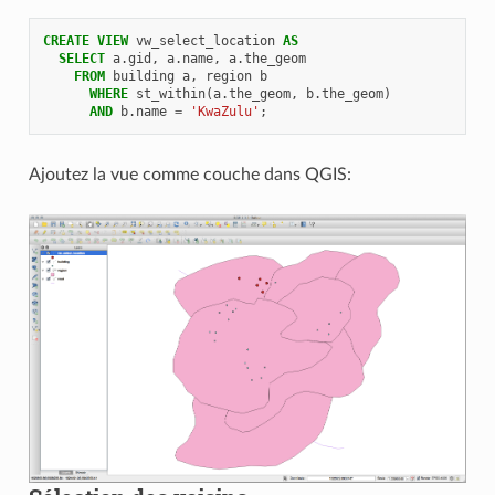
CREATE
VIEW
vw_select_location
AS
SELECT
a
.
gid
,
a
.
name
,
a
.
the_geom
FROM
building
a
,
region
b
WHERE
st_within
(
a
.
the_geom
,
b
.
the_geom
)
AND
b
.
name
=
'KwaZulu'
;
Ajoutez la vue comme couche dans QGIS: