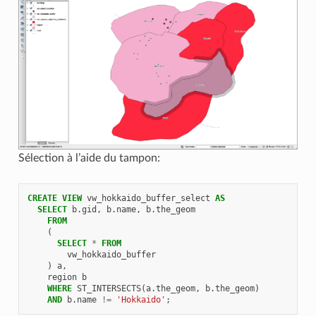
Sélection à l’aide du tampon:
CREATE
VIEW
vw_hokkaido_buffer_select
AS
SELECT
b
.
gid
,
b
.
name
,
b
.
the_geom
FROM
(
SELECT
*
FROM
vw_hokkaido_buffer
)
a
,
region
b
WHERE
ST_INTERSECTS
(
a
.
the_geom
,
b
.
the_geom
)
AND
b
.
name
!=
'Hokkaido'
;