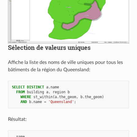
Sélection de valeurs uniques
Affiche la liste des noms de ville uniques pour tous les
bâtiments de la région du Queensland:
SELECT
DISTINCT
a
.
name
FROM
building
a
,
region
b
WHERE
st_within
(
a
.
the_geom
,
b
.
the_geom
)
AND
b
.
name
=
'Queensland'
;
Résultat:
name