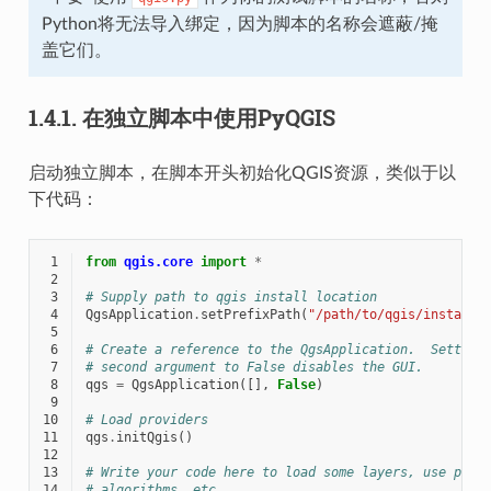
Python将无法导入绑定，因为脚本的名称会遮蔽/掩
盖它们。
1.4.1.
在独立脚本中使用PyQGIS
启动独立脚本，在脚本开头初始化QGIS资源，类似于以
下代码：
 1
from
qgis.core
import
*
 2
 3
# Supply path to qgis install location
 4
QgsApplication
.
setPrefixPath
(
"/path/to/qgis/installa
 5
 6
# Create a reference to the QgsApplication.  Setting
 7
# second argument to False disables the GUI.
 8
qgs
=
QgsApplication
([],
False
)
 9
10
# Load providers
11
qgs
.
initQgis
()
12
13
# Write your code here to load some layers, use proc
14
# algorithms, etc.