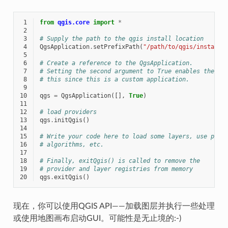
 1
from
qgis.core
import
*
 2
 3
# Supply the path to the qgis install location
 4
QgsApplication
.
setPrefixPath
(
"/path/to/qgis/installa
 5
 6
# Create a reference to the QgsApplication.
 7
# Setting the second argument to True enables the GU
 8
# this since this is a custom application.
 9
10
qgs
=
QgsApplication
([],
True
)
11
12
# load providers
13
qgs
.
initQgis
()
14
15
# Write your code here to load some layers, use proc
16
# algorithms, etc.
17
18
# Finally, exitQgis() is called to remove the
19
# provider and layer registries from memory
20
qgs
.
exitQgis
()
现在，你可以使用QGIS API——加载图层并执行一些处理
或使用地图画布启动GUI。可能性是无止境的:-)