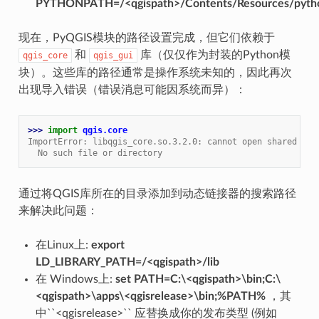
PYTHONPATH=/<qgispath>/Contents/Resources/pyth
现在，PyQGIS模块的路径设置完成，但它们依赖于
和
库（仅仅作为封装的Python模
qgis_core
qgis_gui
块）。这些库的路径通常是操作系统未知的，因此再次
出现导入错误（错误消息可能因系统而异）：
>>> 
import
qgis.core
ImportError: libqgis_core.so.3.2.0: cannot open shared obj
  No such file or directory
通过将QGIS库所在的目录添加到动态链接器的搜索路径
来解决此问题：
在Linux上:
export
LD_LIBRARY_PATH=/<qgispath>/lib
在 Windows上:
set PATH=C:\<qgispath>\bin;C:\
<qgispath>\apps\<qgisrelease>\bin;%PATH%
，其
中``<qgisrelease>`` 应替换成你的发布类型 (例如