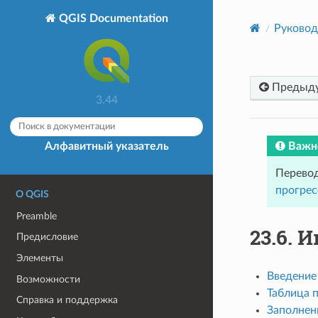
QGIS Documentation
Руковод
Предыд
3.44
Важн
Алфавитный указатель
Перевод
прогрес
О QGIS
Preamble
23.6.
И
Предисловие
Элементы
Введение
Возможности
Таблица 
Справка и поддержка
Заполнен