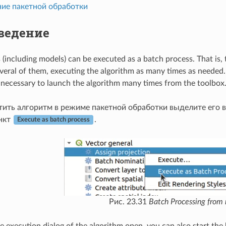
ие пакетной обработки
ведение
 (including models) can be executed as a batch process. That is, 
everal of them, executing the algorithm as many times as needed.
ot necessary to launch the algorithm many times from the toolbox
тить алгоритм в режиме пакетной обработки выделите его в
нкт
.
Execute as batch process
Рис. 23.31
Batch Processing from r
he execution dialog of the algorithm open, you can also start the