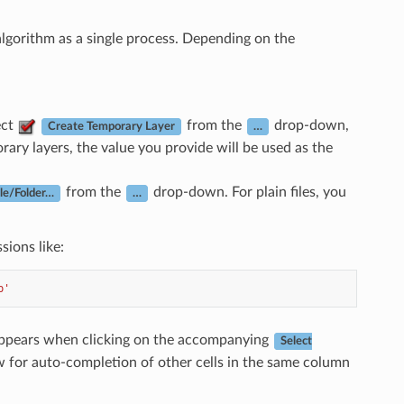
lgorithm as a single process. Depending on the
ect
from the
drop-down,
Create Temporary Layer
…
ary layers, the value you provide will be used as the
from the
drop-down. For plain files, you
ile/Folder…
…
sions like:
p'
at appears when clicking on the accompanying
Select
ow for auto-completion of other cells in the same column