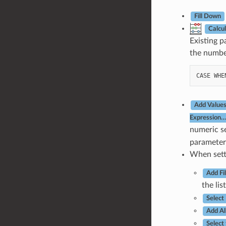
Fill Down
Calcu
Existing p
the number
CASE
WHE
Add Values
Expression…
numeric se
parameter 
When setti
Add Fi
the lis
Select
Add Al
Select