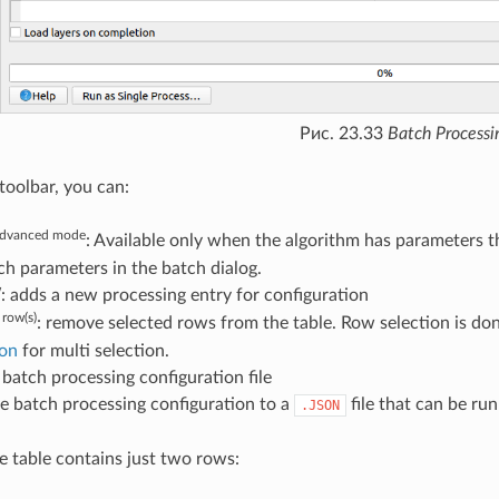
Рис. 23.33
Batch Processi
toolbar, you can:
advanced mode
: Available only when the algorithm has parameters 
ch parameters in the batch dialog.
w
: adds a new processing entry for configuration
row(s)
: remove selected rows from the table. Row selection is don
on
for multi selection.
batch processing configuration file
e batch processing configuration to a
file that can be ru
.JSON
he table contains just two rows: