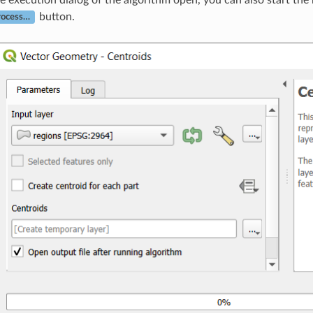
button.
rocess…