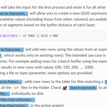
will take the input for the first process and enter it for all othe
will allow you to create a new QGIS expression
late by Expression…
arameter values (including those from other columns) are availab
 of segments based on the buffer distance of each layer:
N
@DISTANCE
>
20
THEN
12
ELSE
8
END
will add new rows using the values from an expr
 by Expression…
, which works only on existing rows). The intended use case is
ries. For example adding rows for a batch buffer using the exp
results in new rows with values 100, 150, 200, …. 1000.
ng a file or layer parameter, more options are provided:
: adds new rows to the table for files matching a
les by Pattern…
t all the
files in the folder. Check
to al
SHP
Search recursively
individually on disk
 Files…
l Files from a Directory…
in the active project
 from Open Layers…