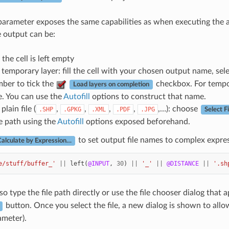
arameter exposes the same capabilities as when executing the a
e output can be:
 the cell is left empty
 temporary layer: fill the cell with your chosen output name, sel
ber to tick the
checkbox. For tempor
Load layers on completion
e. You can use the
Autofill
options to construct that name.
plain file (
,
,
,
,
,…): choose
.SHP
.GPKG
.XML
.PDF
.JPG
Select F
e path using the
Autofill
options exposed beforehand.
to set output file names to complex expres
alculate by Expression…
e/stuff/buffer_'
||
left
(
@INPUT
,
30
)
||
'_'
||
@DISTANCE
||
'.sh
so type the file path directly or use the file chooser dialog th
button. Once you select the file, a new dialog is shown to all
ameter).