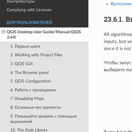
Контрибуторы
Выполнен
Complying with Licenses
23.6.1.
В
ДЛЯ ПОЛЬЗОВАТЕЛЕЙ
QGIS Desktop User Guide/Manual (QGIS
All algorithms
3.44)
inputs, but s
1. Первые шаги
since it is n
2. Working with Project Files
Чтобы запус
3. QGIS GUI
выберите пу
4. The Browser panel
5. QGIS Configuration
6. Работа с проекциями
7. Visualizing Maps
8. Основные инструменты
9. Повышайте уровень с помощью
выражений
10. The Style Library
If you have t