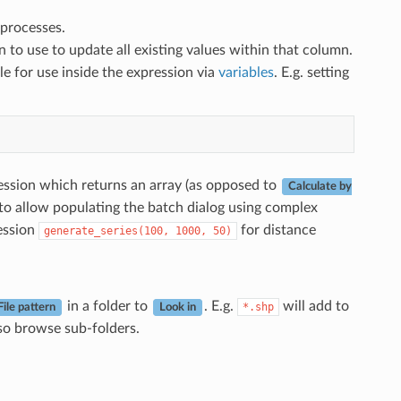
r processes.
 to use to update all existing values within that column.
le for use inside the expression via
variables
. E.g. setting
ession which returns an array (as opposed to
Calculate by
 to allow populating the batch dialog using complex
ression
for distance
generate_series(100,
1000,
50)
in a folder to
. E.g.
will add to
*.shp
File pattern
Look in
so browse sub-folders.