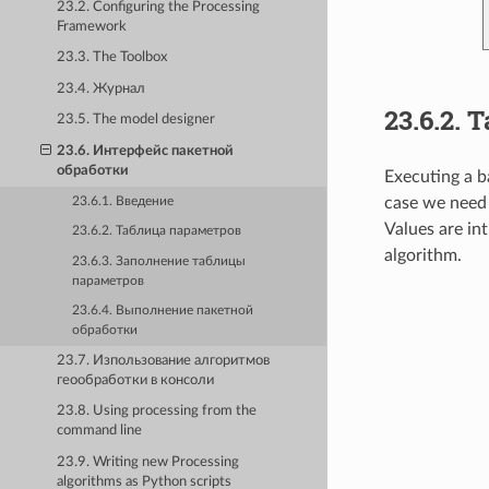
23.2. Configuring the Processing
Framework
23.3. The Toolbox
23.4. Журнал
23.6.2.
Т
23.5. The model designer
23.6. Интерфейс пакетной
обработки
Executing a b
case we need 
23.6.1. Введение
Values are in
23.6.2. Таблица параметров
algorithm.
23.6.3. Заполнение таблицы
параметров
23.6.4. Выполнение пакетной
обработки
23.7. Изпользование алгоритмов
геообработки в консоли
23.8. Using processing from the
command line
23.9. Writing new Processing
algorithms as Python scripts