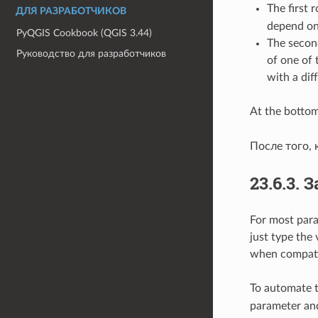
The first 
ДЛЯ РАЗРАБОТЧИКОВ
depend on
PyQGIS Cookbook (QGIS 3.44)
The second
Руководство для разработчиков
of one of 
with a dif
At the bottom
После того, 
23.6.3.
З
For most param
just type the 
when compati
To automate t
parameter and