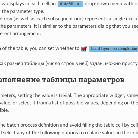
row displays in each cell an
drop-down menu with
o
Autofill… ►
 the parameter type.
 row (as well as each subsequent one) represents a single execut
the parameters. It is similar to the parameters dialog that you 
ferent arrangement.
 of the table, you can set whether to
Load layers on completion
как размер таблицы (число строк в ней) задан, можно присту
аполнение таблицы параметров
eters, setting the value is trivial. The appropriate widget, same
value, or select it from a list of possible values, depending on t
ble.
he batch process definition and avoid filling the table cell by c
 select any of the following options to replace values in the co