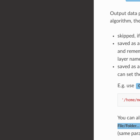
Output data p
algorithm, th
skipped, if
saved as a
and remem
layer nam
saved as a 
can set th
E.g. use
C
'/home/m
You can al
File/Folder…
(same par