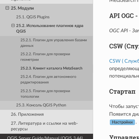
MetaSearch 
25. Модули
API OGC 
25.1. QGIS Plugins
25.2. Использование плагинов ядра
OGC API - За
QGIS
25.2.1. Плагин для управления базами
CSW (Слу
данных
25.2.2. Плагин для проверки
геометрии
CSW ( Служб
определяюща
25.2.3. Клиент каталога MetaSearch
потенциальн
25.2.4. Плагин для автономного
редактирования
Стартап
25.2.5. Плагин для проверки
топологии
25.3. Консоль QGIS Python
Чтобы запус
Появится ди
26. Приложения
.
Настройки
27. Литература и ссылки на web-
ресурсы
Управлен
QGIS Server Guide/Manual (QGIS 3.44)