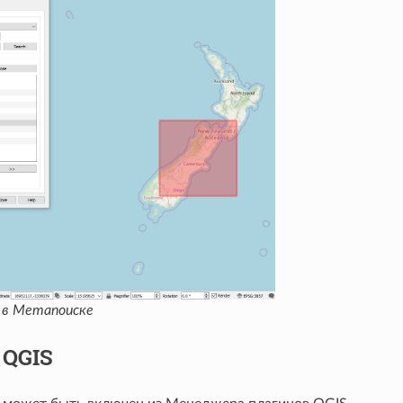
 в Метапоиске
 QGIS