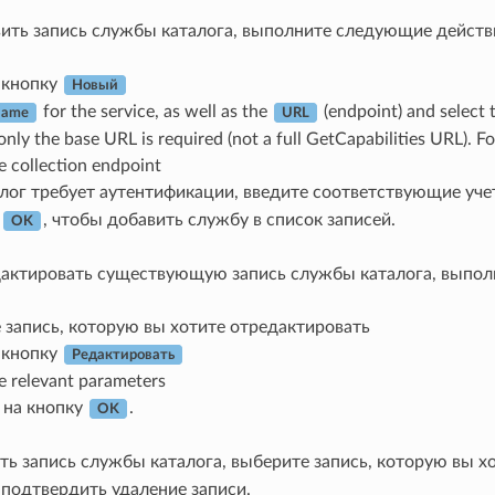
ить запись службы каталога, выполните следующие действ
 кнопку
Новый
for the service, as well as the
(endpoint) and select
ame
URL
only the base URL is required (not a full GetCapabilities URL).
e collection endpoint
алог требует аутентификации, введите соответствующие уч
е
, чтобы добавить службу в список записей.
OK
актировать существующую запись службы каталога, выпол
 запись, которую вы хотите отредактировать
 кнопку
Редактировать
e relevant parameters
 на кнопку
.
OK
ть запись службы каталога, выберите запись, которую вы х
подтвердить удаление записи.