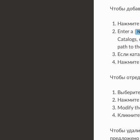
Чтобы добав
Нажмите
Enter a
N
Catalogs, 
path to th
Если кат
Нажмит
Чтобы отред
Выберите
Нажмите
Modify th
Кликните
Чтобы удали
предложено 