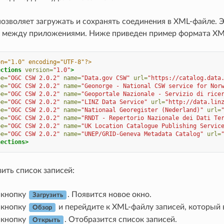
позволяет загружать и сохранять соединения в XML-файле. 
 между приложениями. Ниже приведен пример формата XM
on="1.0" encoding="UTF-8"?>
ections
version=
"1.0"
>
pe=
"OGC CSW 2.0.2"
name=
"Data.gov CSW"
url=
"https://catalog.data
pe=
"OGC CSW 2.0.2"
name=
"Geonorge - National CSW service for Nor
pe=
"OGC CSW 2.0.2"
name=
"Geoportale Nazionale - Servizio di rice
pe=
"OGC CSW 2.0.2"
name=
"LINZ Data Service"
url=
"http://data.lin
pe=
"OGC CSW 2.0.2"
name=
"Nationaal Georegister (Nederland)"
url=
pe=
"OGC CSW 2.0.2"
name=
"RNDT - Repertorio Nazionale dei Dati Te
pe=
"OGC CSW 2.0.2"
name=
"UK Location Catalogue Publishing Servic
pe=
"OGC CSW 2.0.2"
name=
"UNEP/GRID-Geneva Metadata Catalog"
url=
nections>
ить список записей:
 кнопку
. Появится новое окно.
Загрузить
 кнопку
и перейдите к XML-файлу записей, который в
Обзор
 кнопку
. Отобразится список записей.
Открыть