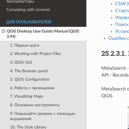
Контрибуторы
CSW (
Complying with Licenses
Старт
Управ
ДЛЯ ПОЛЬЗОВАТЕЛЕЙ
Поиск
Устан
QGIS Desktop User Guide/Manual (QGIS
3.44)
Ошибки с
1. Первые шаги
25.2.3.1.
2. Working with Project Files
3. QGIS GUI
MetaSearch 
4. The Browser panel
API - Record
5. QGIS Configuration
6. Работа с проекциями
MetaSearch 
QGIS.
7. Visualizing Maps
8. Основные инструменты
9. Повышайте уровень с помощью
выражений
10. The Style Library