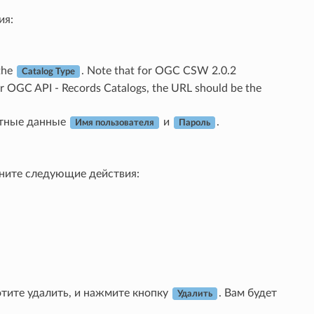
ия:
 the
. Note that for OGC CSW 2.0.2
Catalog Type
 For OGC API - Records Catalogs, the URL should be the
етные данные
и
.
Имя пользователя
Пароль
ните следующие действия:
отите удалить, и нажмите кнопку
. Вам будет
Удалить