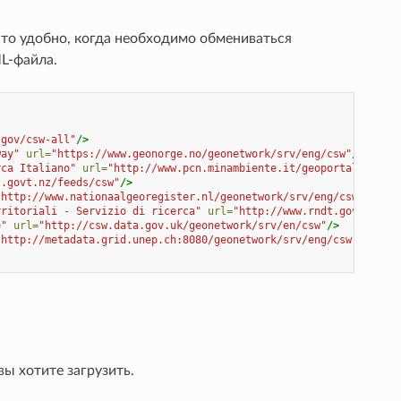
Это удобно, когда необходимо обмениваться
L-файла.
.gov/csw-all"
/>
way"
url=
"https://www.geonorge.no/geonetwork/srv/eng/csw"
/>
rca Italiano"
url=
"http://www.pcn.minambiente.it/geoportal/csw"
/
z.govt.nz/feeds/csw"
/>
"http://www.nationaalgeoregister.nl/geonetwork/srv/eng/csw"
/>
rritoriali - Servizio di ricerca"
url=
"http://www.rndt.gov.it/RN
e"
url=
"http://csw.data.gov.uk/geonetwork/srv/en/csw"
/>
"http://metadata.grid.unep.ch:8080/geonetwork/srv/eng/csw"
/>
ы хотите загрузить.