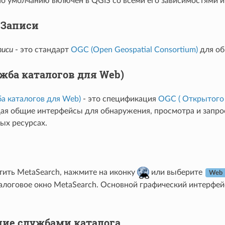
по умолчанию включен в QGIS со всеми его зависимостями 
- Записи
писи
- это стандарт
OGC (Open Geospatial Consortium)
для об
жба каталогов для Web)
а каталогов для Web)
- это спецификация
OGC ( Открытого
я общие интерфейсы для обнаружения, просмотра и запрос
ых ресурсах.
тить MetaSearch, нажмите на иконку
или выберите
Web 
алоговое окно MetaSearch. Основной графический интерфейс
ие службами каталога