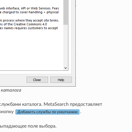
 каталога
службами каталога. MetaSearch предоставляет
 кнопку
.
Добавить службы по умолчанию
 выпадающее поле выбора.