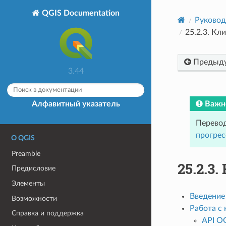
QGIS Documentation
Руковод
25.2.3.
Кли
Предыд
3.44
Важн
Алфавитный указатель
Перевод
прогрес
О QGIS
Preamble
25.2.3.
Предисловие
Элементы
Введение
Возможности
Работа с
Справка и поддержка
API O