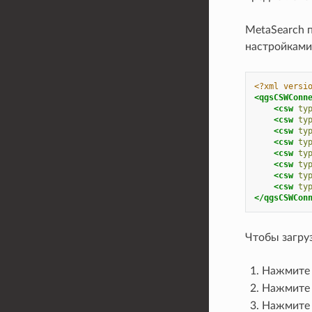
MetaSearch 
настройками
<?xml versi
<qgsCSWConn
<csw
ty
<csw
ty
<csw
ty
<csw
ty
<csw
ty
<csw
ty
<csw
ty
<csw
ty
</qgsCSWCon
Чтобы загруз
Нажмите
Нажмите
Нажмите