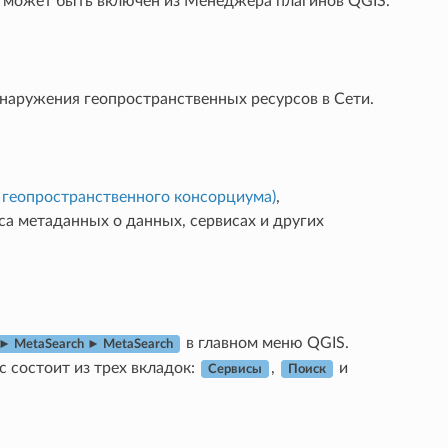
и может быть включен из Менеджера плагинов QGIS.
наружения геопространственных ресурсов в Сети.
 геопространственного консорциума)
,
а метаданных о данных, сервисах и других
в главном меню QGIS.
► MetaSearch ► MetaSearch
 состоит из трех вкладок:
,
и
Сервисы
Поиск