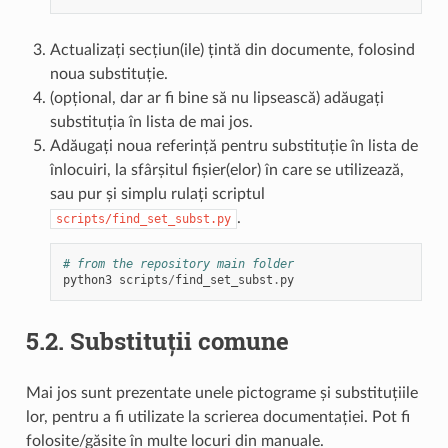
Actualizați secțiun(ile) țintă din documente, folosind
noua substituție.
(opțional, dar ar fi bine să nu lipsească) adăugați
substituția în lista de mai jos.
Adăugați noua referință pentru substituție în lista de
înlocuiri, la sfârșitul fișier(elor) în care se utilizează,
sau pur și simplu rulați scriptul
.
scripts/find_set_subst.py
# from the repository main folder
python3
scripts
/
find_set_subst
.
py
5.2.
Substituții comune
Mai jos sunt prezentate unele pictograme și substituțiile
lor, pentru a fi utilizate la scrierea documentației. Pot fi
folosite/găsite în multe locuri din manuale.