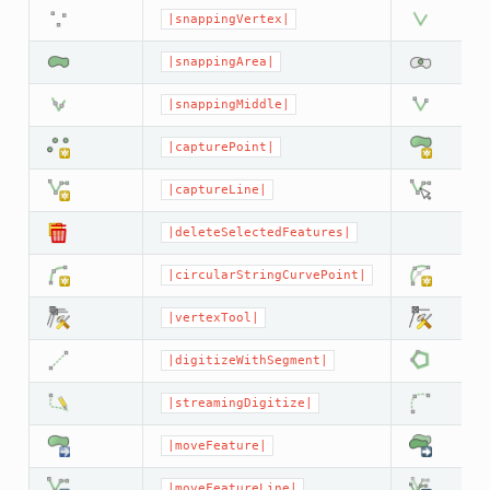
|snappingVertex|
|snappingArea|
|snappingMiddle|
|capturePoint|
|captureLine|
|deleteSelectedFeatures|
|circularStringCurvePoint|
|vertexTool|
|digitizeWithSegment|
|streamingDigitize|
|moveFeature|
|moveFeatureLine|