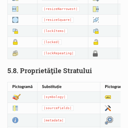
|resizeNarrowest|
|
|resizeSquare|
|
|lockItems|
|
|locked|
|
|lockRepeating|
|
5.8.
Proprietăţile Stratului
Pictogramă
Substituție
Pictogramă
|symbology|
|sourceFields|
|metadata|