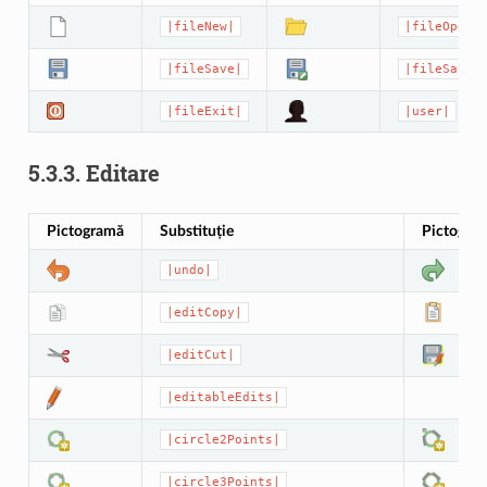
|fileNew|
|fileOpen|
|fileSave|
|fileSaveA
|fileExit|
|user|
5.3.3.
Editare
Pictogramă
Substituție
Pictogra
|undo|
|editCopy|
|editCut|
|editableEdits|
|circle2Points|
|circle3Points|