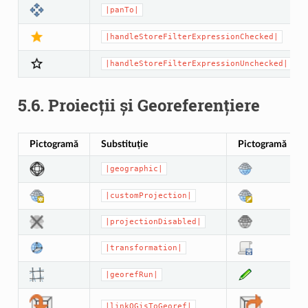
|panTo|
|handleStoreFilterExpressionChecked|
|handleStoreFilterExpressionUnchecked|
5.6.
Proiecții și Georeferențiere
Pictogramă
Substituție
Pictogramă
|geographic|
|customProjection|
|projectionDisabled|
|transformation|
|georefRun|
|linkQGisToGeoref|