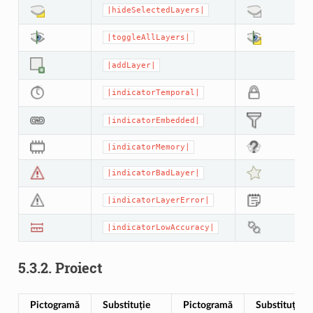
|hideSelectedLayers|
|toggleAllLayers|
|addLayer|
|indicatorTemporal|
|indicatorEmbedded|
|indicatorMemory|
|indicatorBadLayer|
|indicatorLayerError|
|indicatorLowAccuracy|
5.3.2.
Proiect
Pictogramă
Substituție
Pictogramă
Substituție