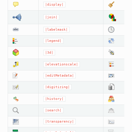
|display|
|join|
|labelmask|
|legend|
|3d|
|elevationscale|
|editMetadata|
|digitizing|
|history|
|search|
|transparency|