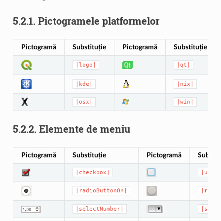
5.2.1.
Pictogramele platformelor
Pictogramă
Substituție
Pictogramă
Substituție
|logo|
|qt|
|kde|
|nix|
|osx|
|win|
5.2.2.
Elemente de meniu
Pictogramă
Substituție
Pictogramă
Substit
|checkbox|
|unch
|radioButtonOn|
|radi
|selectNumber|
|sele