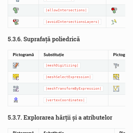
|allowIntersections|
|avoidIntersectionsLayers|
5.3.6.
Suprafață poliedrică
Pictogramă
Substituție
Pictogram
|meshDigitizing|
|meshSelectExpression|
|meshTransformByExpression|
|vertexCoordinates|
5.3.7.
Explorarea hărții și a atributelor