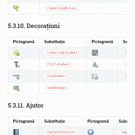
|labelingRules|
5.3.10.
Decorațiuni
Pictogramă
Substituție
Pictogramă
Substi
|copyrightLabel|
|add
|titleLabel|
|nor
|scaleBar|
|add
|addImage|
5.3.11.
Ajutor
Pictogramă
Substituție
Pictogramă
Substitu
|helpContents|
|qgisH