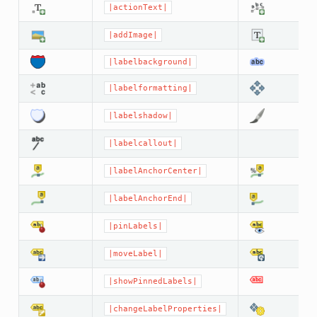
|actionText|
|addImage|
|labelbackground|
|labelformatting|
|labelshadow|
|labelcallout|
|labelAnchorCenter|
|labelAnchorEnd|
|pinLabels|
|moveLabel|
|showPinnedLabels|
|changeLabelProperties|