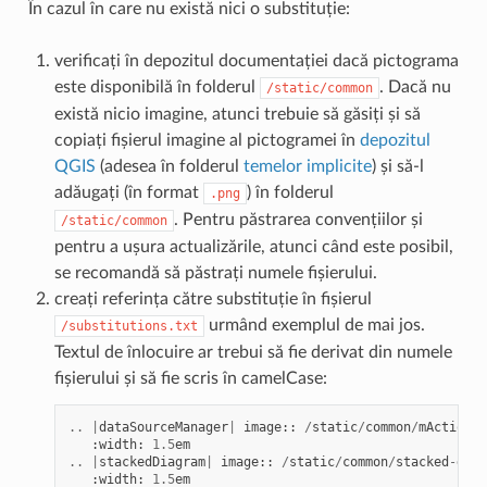
În cazul în care nu există nici o substituție:
verificați în depozitul documentației dacă pictograma
este disponibilă în folderul
. Dacă nu
/static/common
există nicio imagine, atunci trebuie să găsiți și să
copiați fișierul imagine al pictogramei în
depozitul
QGIS
(adesea în folderul
temelor implicite
) și să-l
adăugați (în format
) în folderul
.png
. Pentru păstrarea convențiilor și
/static/common
pentru a ușura actualizările, atunci când este posibil,
se recomandă să păstrați numele fișierului.
creați referința către substituție în fișierul
urmând exemplul de mai jos.
/substitutions.txt
Textul de înlocuire ar trebui să fie derivat din numele
fișierului și să fie scris în camelCase:
..
|
dataSourceManager
|
image
::
/
static
/
common
/
mActionDa
:
width
:
1.5
em
..
|
stackedDiagram
|
image
::
/
static
/
common
/
stacked
-
diag
:
width
:
1.5
em