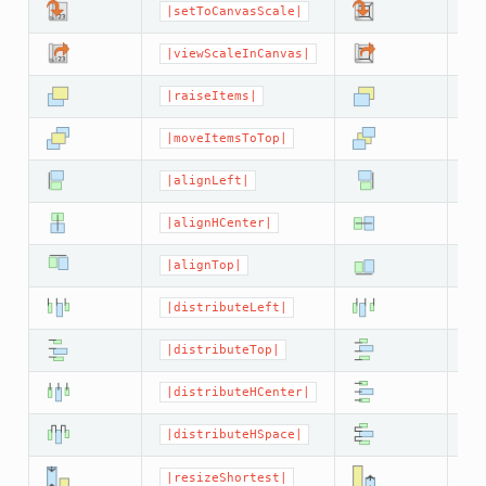
|setToCanvasScale|
|
|viewScaleInCanvas|
|
|raiseItems|
|
|moveItemsToTop|
|
|alignLeft|
|
|alignHCenter|
|
|alignTop|
|
|distributeLeft|
|
|distributeTop|
|
|distributeHCenter|
|
|distributeHSpace|
|
|resizeShortest|
|