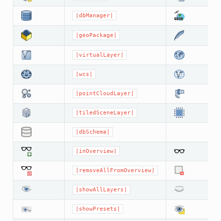
|dbManager|
|geoPackage|
|virtualLayer|
|wcs|
|pointCloudLayer|
|tiledSceneLayer|
|dbSchema|
|inOverview|
|removeAllFromOverview|
|showAllLayers|
|showPresets|