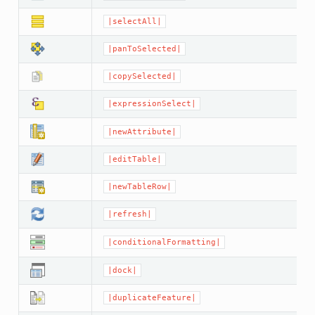
|selectAll|
|panToSelected|
|copySelected|
|expressionSelect|
|newAttribute|
|editTable|
|newTableRow|
|refresh|
|conditionalFormatting|
|dock|
|duplicateFeature|