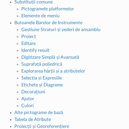
Substituții comune
Pictogramele platformelor
Elemente de meniu
Butoanele Barelor de Instrumente
Gestiune Straturi și vederi de ansamblu
Proiect
Editare
Identify result
Digitizare Simplă și Avansată
Suprafață poliedrică
Explorarea hărții și a atributelor
Selecția și Expresiile
Etichete și Diagrame
Decorațiuni
Ajutor
Culori
Alte pictograme de bază
Tabela de Atribute
Proiecții și Georeferențiere