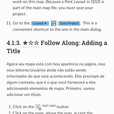
work on this map. Because a
Print Layout
in QGIS is
part of the main map file, you must save your
project.
Go to the
. This is a
Layout ►
Save Project
convenient shortcut to the one in the main dialog.
4.1.3.
★☆☆
Follow Along: Adding a
Title
Agora seu mapa está com boa aparência na página, mas
seus leitores/usuários ainda não estão sendo
informados do que está acontecendo. Eles precisam de
algum contexto, que é o que você fornecerá a eles
adicionando elementos de mapa. Primeiro, vamos
adicionar um título.
Add Label
Click on the
button
Click on the page, above the map, accept the