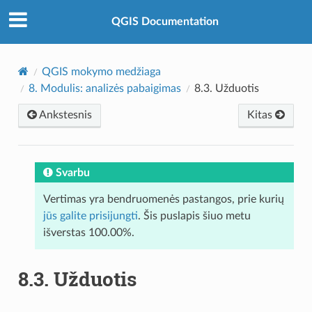
QGIS Documentation
QGIS mokymo medžiaga
8.
Modulis: analizės pabaigimas
8.3.
Užduotis
Ankstesnis
Kitas
Svarbu
Vertimas yra bendruomenės pastangos, prie kurių
jūs galite prisijungti
. Šis puslapis šiuo metu
išverstas 100.00%.
8.3.
Užduotis