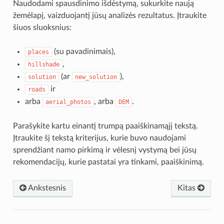
Naudodami spausdinimo išdėstymą, sukurkite naują
žemėlapį, vaizduojantį jūsų analizės rezultatus. Įtraukite
šiuos sluoksnius:
(su pavadinimais),
places
,
hillshade
(ar
),
solution
new_solution
ir
roads
arba
, arba
.
aerial_photos
DEM
Parašykite kartu einantį trumpą paaiškinamąjį tekstą.
Įtraukite šį tekstą kriterijus, kurie buvo naudojami
sprendžiant namo pirkimą ir vėlesnį vystymą bei jūsų
rekomendacijų, kurie pastatai yra tinkami, paaiškinimą.
Ankstesnis
Kitas