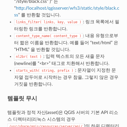
“/style/black.css” )” 는
“
http://localhost/qgisserver/wfs3/static/style/black.c
ss
” 를 반환할 것입니다.
: 링크 목록에서 필
links_filter(
links,
key,
value
)
터링한 링크를 반환합니다.
: 내용 유형으로부
content_type_name(
content_type
)
터 짧은 이름을 반환합니다. 예를 들어 “text/html” 은
“HTML” 을 반환할 것입니다.
: 입력 텍스트의 모든 새줄 문자
nl2br(
text
)
(newline)를 “<br>” 태그로 치환해서 반환합니다.
: 문자열이 지정한 문
starts_with(
string,
prefix
)
자열 접두어로 시작하는 경우 참을, 그렇지 않은 경우
거짓을 반환합니다.
템플릿 무시
템플릿과 정적 자산(asset)은 QGIS 서버의 기본 API 리소
스 디렉터리(리눅스 시스템의 경우
)의 하위 디렉터리
/usr/share/qgis/resources/server/api/