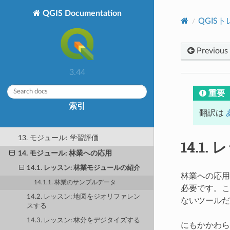
る
QGIS Documentation
5. モジュール: ベクタデータを作る
QGIS
6. モジュール: ベクタ解析
7. モジュール: ラスタ
Previous
8. モジュール: 分析の完了
3.44
9. モジュール: プラグイン
10. モジュール: オンラインリソース
重要
索引
11. モジュール: QGIS Server
翻訳は
12. モジュール: GRASS
13. モジュール: 学習評価
14.1.
レ
14. モジュール: 林業への応用
14.1. レッスン: 林業モジュールの紹介
林業への応用
14.1.1. 林業のサンプルデータ
必要です。こ
14.2. レッスン: 地図をジオリファレン
ないツールだ
スする
14.3. レッスン: 林分をデジタイズする
にもかかわら