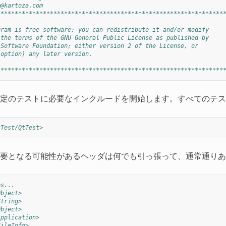
m@kartoza.com
****************************************************************
gram is free software; you can redistribute it and/or modify
 the terms of the GNU General Public License as published by
 Software Foundation; either version 2 of the License, or
 option) any later version.
****************************************************************
定のテストに必要なインクルードを開始します。すべてのテス
tTest/QtTest>
要となる可能性があるヘッダは何でも引っ張って、通常通りあ
es...
Object>
String>
Object>
Application>
FileInfo>