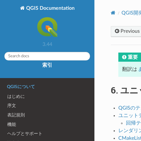
QGIS Documentation
QGIS
Previous
3.44
重要
索引
翻訳は
6.
ユニ
QGISについて
はじめに
序文
QGISの
表記規則
ユニット
回帰テ
機能
レンダリ
ヘルプとサポート
CMakeL