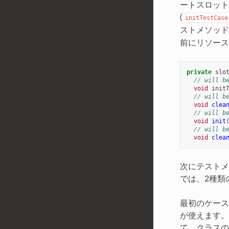
ートスロット
(
initTestCase
ストメソッ
前にリソース
private
slo
// will b
void
init
// will b
void
clea
// will b
void
init
// will b
void
clea
次にテストメ
では、2種類
最初のケース
が使えます。
て、クラスの