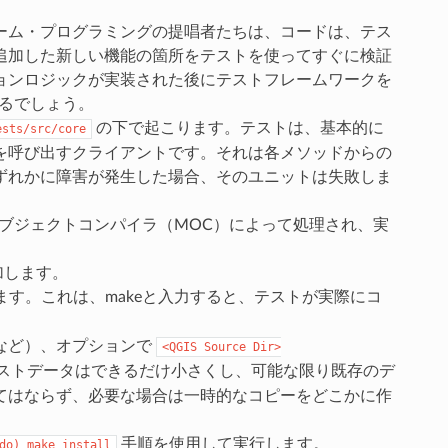
ーム・プログラミングの提唱者たちは、コードは、テス
追加した新しい機能の箇所をテストを使ってすぐに検証
ョンロジックが実装された後にテストフレームワークを
あるでしょう。
の下で起こります。テストは、基本的に
ests/src/core
を呼び出すクライアントです。それは各メソッドからの
ずれかに障害が発生した場合、そのユニットは失敗しま
タオブジェクトコンパイラ（MOC）によって処理され、実
追加します。
確認します。これは、makeと入力すると、テストが実際にコ
など）、オプションで
<QGIS
Source
Dir>
ストデータはできるだけ小さくし、可能な限り既存のデ
てはならず、必要な場合は一時的なコピーをどこかに作
手順を使用して実行します。
do)
make
install