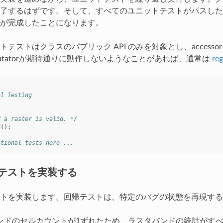
了するはずです。そして、すべてのユニットテストがパスした
が完成したことになります。
テストはクラスのパブリック API のみを対象とし、accesso
rやmutatorが期待通りに動作しないようなことがあれば、通常は
reg
al Testing
f a raster is valid. */
d
();
ctional tests here ...
テストを実装する
トを実装します。回帰テストは、特定のバグの状態を再現する
ンドのセルカウントが1ずれたため、ラスタバンドの統計がす