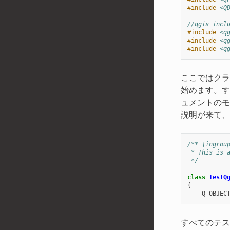
#include
<Q
//qgis incl
#include
<q
#include
<q
#include
<q
ここではクラ
始めます。す
ュメントのモ
説明が来て、
/** \ingrou
 * This is 
 */
class
TestQ
{
Q_OBJEC
すべてのテス