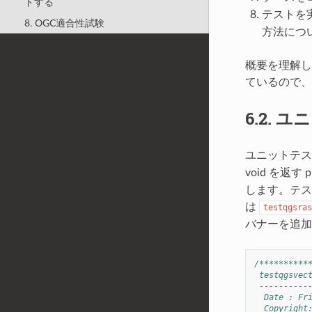
トする
テストを
8. OGC適合性試験
方法につ
概要を理解し
ているので、
6.2.
ユニ
ユニットテ
void を返
します。テス
は
testqgsras
バナーを追加
/**********
 testqgsvec
 ----------
  Date : Fr
  Copyright