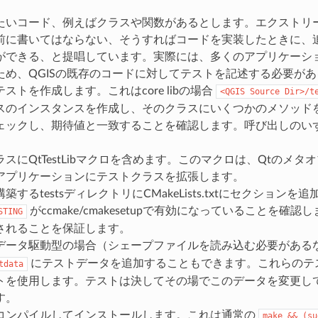
たいコード、例えばクラスや関数があるとします。エクストリ
前に書いてはならない、そうすればコードを実装したときに、
ができる、と提唱しています。実際には、多くのアプリケーシ
ため、QGISの既存のコードに対してテストを記述する必要が
ストを作成します。これはcore libの場合
<QGIS
Source
Dir>/t
スのインスタンスを作成し、そのクラスにいくつかのメソッド
ェックし、期待値と一致することを確認します。呼び出しのい
スにQtTestLibマクロを含めます。このマクロは、Qtのメ
アプリケーションにテストクラスを拡張します。
築するtestsディレクトリにCMakeLists.txtにセクションを
がccmake/cmakesetupで有効になっていることを
STING
されることを保証します。
データ駆動型の場合（シェープファイルを読み込む必要がある
にテストデータを追加することもできます。これらのテ
tdata
トを使用します。テストは決してその場でこのデータを変更し
す。
コンパイルしてインストールします。これは通常の
make
&&
(su