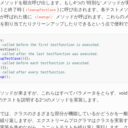
メソッドを順次呼び出します。もし4つの '特別な' メソッド
) と終了時 (
) に呼び出されます。各テストメ
cleanupTestCase
ドが呼ばれた後に
メソッドが呼ばれます。これらの
cleanup()
を割り当てたりクリーンアップしたりできるという点で便利で
ts
:
e called before the first testfunction is executed.
TestCase
();
e called after the last testfunction was executed.
nupTestCase
(){};
e called before each testfunction is executed.
(){};
e called after every testfunction.
nup
();
ソッドが来ますが、これらはすべてパラメータをとらず、voi
のテストを説明する2つのメソッドを実装します。
では、クラスのさまざまな部分が機能しているかどうかを一般
繰り返しますが、エクストリームプログラマはクラスを実装す
実装を進めながら、ユニットテストを繰り返し実行します。ク