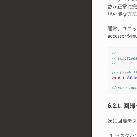
数が正常に完
現可能な方法
通常、ユニット
accesso
//
// Function
//
/** Check i
void
isVali
// more fun
6.2.1.
回帰
次に回帰テス
ラスタバ