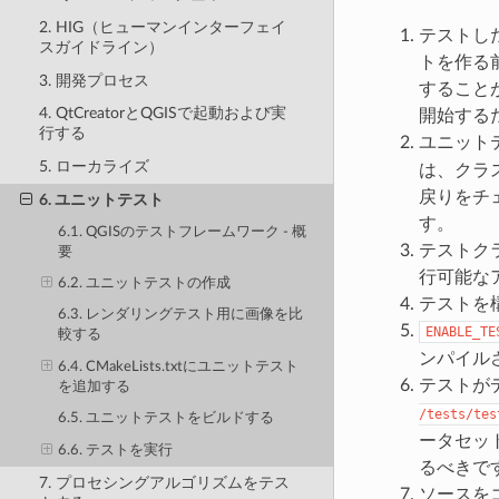
2. HIG（ヒューマンインターフェイ
テストし
スガイドライン）
トを作る
3. 開発プロセス
すること
4. QtCreatorとQGISで起動および実
開始する
行する
ユニットテ
5. ローカライズ
は、クラ
戻りをチ
6. ユニットテスト
す。
6.1. QGISのテストフレームワーク - 概
テストクラ
要
行可能な
6.2. ユニットテストの作成
テストを構
6.3. レンダリングテスト用に画像を比
ENABLE_TE
較する
ンパイル
6.4. CMakeLists.txtにユニットテスト
テストが
を追加する
/tests/tes
6.5. ユニットテストをビルドする
ータセッ
6.6. テストを実行
るべきで
7. プロセシングアルゴリズムをテス
ソースを