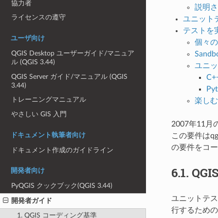
協力者
説明され
ライセンスの遵守
ユニット
テストを
ユーザ向け
個々の
QGIS Desktop ユーザーガイド/マニュア
Sandbo
ル (QGIS 3.44)
ユニッ
QGIS Server ガイド/マニュアル (QGIS
C+
3.44)
Py
トレーニングマニュアル
楽しむ
やさしい GIS 入門
2007年1
ドキュメント執筆者向け
この要件はq
の要件をコー
ドキュメント作成のガイドライン
6.1.
QG
開発者向け
PyQGIS クックブック(QGIS 3.44)
ユニットテス
開発者ガイド
行するための
1. QGIS コーディング基準