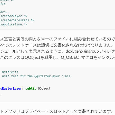
Dir>
udes...
gsrasterlayer.h>
gsrasterbandstats.h>
gsapplication.h>
ス宣言と実装の両方を単一のファイルに組み合わせているので、
べてのテストケースは適切に文書化されなければなりません。す
ジュールとして表示されるように、doxygenのingroupデ
このクラスはQObjectを継承し、Q_OBJECTマクロをイン
p UnitTests
a unit test for the QgsRasterLayer class.
gsRasterLayer
:
public
QObject
T
トメソッドはプライベートスロットとして実装されています。Q