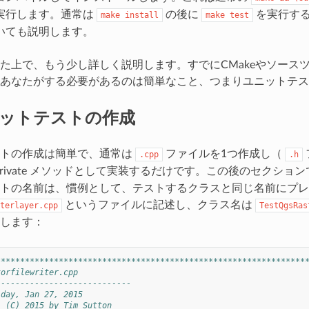
実行します。通常は
の後に
を実行する
make
install
make
test
いても説明します。
た上で、もう少し詳しく説明します。すでにCMakeやソース
あなたがする必要があるのは簡単なこと、つまりユニットテス
ットテストの作成
ストの作成は簡単で、通常は
ファイルを1つ作成し（
.cpp
.h
す private メソッドとして実装するだけです。この後のセクショ
トの名前は、慣例として、テストするクラスと同じ名前にプレフィッ
というファイルに記述し、クラス名は
terlayer.cpp
TestQgsRas
します：
****************************************************************
torfilewriter.cpp
----------------------------
iday, Jan 27, 2015
: (C) 2015 by Tim Sutton