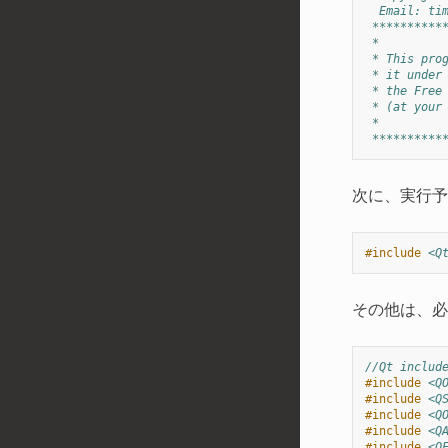
  Email: 
ti
 **********
 *
 * This pro
 * it under
 * the Free
 * (at your
 *
 **********
次に、実行予
#include
<Q
その他は、必
//Qt includ
#include
<Q
#include
<Q
#include
<Q
#include
<Q
#include
<Q