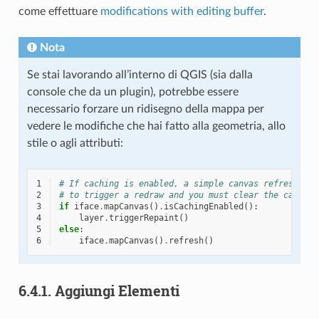
come effettuare
modifications with editing buffer
.
Nota
Se stai lavorando all’interno di QGIS (sia dalla
console che da un plugin), potrebbe essere
necessario forzare un ridisegno della mappa per
vedere le modifiche che hai fatto alla geometria, allo
stile o agli attributi:
1
# If caching is enabled, a simple canvas refresh mig
2
# to trigger a redraw and you must clear the cached 
3
if
iface
.
mapCanvas
()
.
isCachingEnabled
():
4
layer
.
triggerRepaint
()
5
else
:
6
iface
.
mapCanvas
()
.
refresh
()
6.4.1.
Aggiungi Elementi