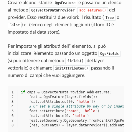
Creare alcune istanze
e passarne un elenco
QgsFeature
al metodo
del
QgsVectorDataProvider
addFeatures()
provider. Esso restituirà due valori: il risultato (
o
True
) e l’elenco degli elementi aggiunti (il loro ID è
False
impostato dal data store).
Per impostare gli attributi dell” elemento, si può
inizializzare l’elemento passando un oggetto
QgsFields
(si può ottenere dal metodo
del layer
fields()
vettoriale) o chiamare
passando il
initAttributes()
numero di campi che vuoi aggiungere.
1
if
caps
&
QgsVectorDataProvider
.
AddFeatures
:
2
feat
=
QgsFeature
(
layer
.
fields
())
3
feat
.
setAttributes
([
0
,
'hello'
])
4
# Or set a single attribute by key or by index:
5
feat
.
setAttribute
(
'name'
,
'hello'
)
6
feat
.
setAttribute
(
0
,
'hello'
)
7
feat
.
setGeometry
(
QgsGeometry
.
fromPointXY
(
QgsPoint
8
(
res
,
outFeats
)
=
layer
.
dataProvider
()
.
addFeature