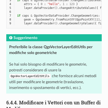
3
if
caps
&
QgsVectorDataProvider
.
ChangeAttributeValues
4
attrs
=
{
0
:
"hello"
,
1
:
123
}
5
layer
.
dataProvider
()
.
changeAttributeValues
({
fid
6
7
if
caps
&
QgsVectorDataProvider
.
ChangeGeometries
:
8
geom
=
QgsGeometry
.
fromPointXY
(
QgsPointXY
(
111
,
222
9
layer
.
dataProvider
()
.
changeGeometryValues
({
fid
:
Suggerimento
Preferibile la classe QgsVectorLayerEditUtils per
modifiche solo geometriche
Se hai solo bisogno di modificare le geometrie,
potresti considerare di usare la
che fornisce alcuni metodi
QgsVectorLayerEditUtils
utili per modificare le geometrie (traslazione,
inserimento o spostamento di vertici, ecc.).
6.4.4.
Modificare i Vettori con un Buffer di