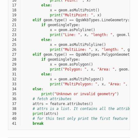
16
print
(
"Point: "
,
x
)
17
else
:
18
x
=
geom
.
asMultiPoint
()
19
print
(
"MultiPoint: "
,
x
)
20
elif
geom
.
type
()
==
QgsWkbTypes
.
LineGeometry
:
21
if
geomSingleType
:
22
x
=
geom
.
asPolyline
()
23
print
(
"Line: "
,
x
,
"length: "
,
geom
.
leng
24
else
:
25
x
=
geom
.
asMultiPolyline
()
26
print
(
"MultiLine: "
,
x
,
"length: "
,
geom
27
elif
geom
.
type
()
==
QgsWkbTypes
.
PolygonGeometry
:
28
if
geomSingleType
:
29
x
=
geom
.
asPolygon
()
30
print
(
"Polygon: "
,
x
,
"Area: "
,
geom
.
are
31
else
:
32
x
=
geom
.
asMultiPolygon
()
33
print
(
"MultiPolygon: "
,
x
,
"Area: "
,
geo
34
else
:
35
print
(
"Unknown or invalid geometry"
)
36
# fetch attributes
37
attrs
=
feature
.
attributes
()
38
# attrs is a list. It contains all the attribute
39
print
(
attrs
)
40
# for this test only print the first feature
41
break