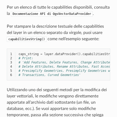
Per un elenco di tutte le capabilities disponibili, consulta
la
.
Documentazione
API
di
QgsVectorDataProvider
Per stampare la descrizione testuale delle capabilities
del layer in un elenco separato da virgole, puoi usare
come nell’esempio seguente:
capabilitiesString()
1
caps_string
=
layer
.
dataProvider
()
.
capabilitiesString
2
# Print:
3
# 'Add Features, Delete Features, Change Attribute Va
4
# Delete Attributes, Rename Attributes, Fast Access t
5
# Presimplify Geometries, Presimplify Geometries with
6
# Transactions, Curved Geometries'
Utilizzando uno dei seguenti metodi per la modifica dei
layer vettoriali, le modifiche vengono direttamente
apportate all’archivio dati sottostante (un file, un
database, ecc.). Se vuoi apportare solo modifiche
temporanee, passa alla sezione successiva che spiega