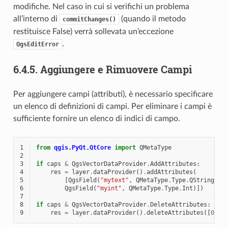
modifiche. Nel caso in cui si verifichi un problema
all’interno di
(quando il metodo
commitChanges()
restituisce False) verrà sollevata un’eccezione
.
QgsEditError
6.4.5.
Aggiungere e Rimuovere Campi
Per aggiungere campi (attributi), è necessario specificare
un elenco di definizioni di campi. Per eliminare i campi è
sufficiente fornire un elenco di indici di campo.
1
from
qgis.PyQt.QtCore
import
QMetaType
2
3
if
caps
&
QgsVectorDataProvider
.
AddAttributes
:
4
res
=
layer
.
dataProvider
()
.
addAttributes
(
5
[
QgsField
(
"mytext"
,
QMetaType
.
Type
.
QString
),
6
QgsField
(
"myint"
,
QMetaType
.
Type
.
Int
)])
7
8
if
caps
&
QgsVectorDataProvider
.
DeleteAttributes
:
9
res
=
layer
.
dataProvider
()
.
deleteAttributes
([
0
])