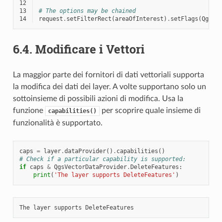
12
13
# The options may be chained
14
request
.
setFilterRect
(
areaOfInterest
)
.
setFlags
(
QgsFe
6.4.
Modificare i Vettori
La maggior parte dei fornitori di dati vettoriali supporta
la modifica dei dati dei layer. A volte supportano solo un
sottoinsieme di possibili azioni di modifica. Usa la
funzione
per scoprire quale insieme di
capabilities()
funzionalità è supportato.
caps
=
layer
.
dataProvider
()
.
capabilities
()
# Check if a particular capability is supported:
if
caps
&
QgsVectorDataProvider
.
DeleteFeatures
:
print
(
'The layer supports DeleteFeatures'
)