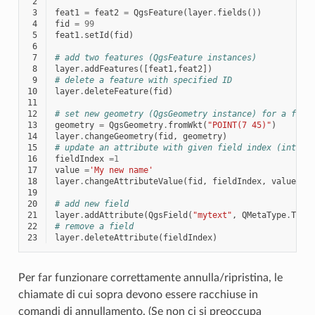
 2
 3
feat1
=
feat2
=
QgsFeature
(
layer
.
fields
())
 4
fid
=
99
 5
feat1
.
setId
(
fid
)
 6
 7
# add two features (QgsFeature instances)
 8
layer
.
addFeatures
([
feat1
,
feat2
])
 9
# delete a feature with specified ID
10
layer
.
deleteFeature
(
fid
)
11
12
# set new geometry (QgsGeometry instance) for a feat
13
geometry
=
QgsGeometry
.
fromWkt
(
"POINT(7 45)"
)
14
layer
.
changeGeometry
(
fid
,
geometry
)
15
# update an attribute with given field index (int) t
16
fieldIndex
=
1
17
value
=
'My new name'
18
layer
.
changeAttributeValue
(
fid
,
fieldIndex
,
value
)
19
20
# add new field
21
layer
.
addAttribute
(
QgsField
(
"mytext"
,
QMetaType
.
Type
22
# remove a field
23
layer
.
deleteAttribute
(
fieldIndex
)
Per far funzionare correttamente annulla/ripristina, le
chiamate di cui sopra devono essere racchiuse in
comandi di annullamento. (Se non ci si preoccupa