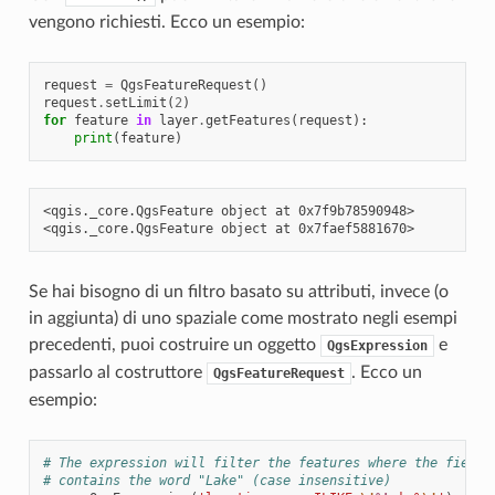
vengono richiesti. Ecco un esempio:
request
=
QgsFeatureRequest
()
request
.
setLimit
(
2
)
for
feature
in
layer
.
getFeatures
(
request
):
print
(
feature
)
<qgis._core.QgsFeature object at 0x7f9b78590948>

Se hai bisogno di un filtro basato su attributi, invece (o
in aggiunta) di uno spaziale come mostrato negli esempi
precedenti, puoi costruire un oggetto
e
QgsExpression
passarlo al costruttore
. Ecco un
QgsFeatureRequest
esempio:
# The expression will filter the features where the field 
# contains the word "Lake" (case insensitive)