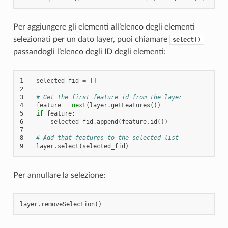
Per aggiungere gli elementi all’elenco degli elementi
selezionati per un dato layer, puoi chiamare
select()
passandogli l’elenco degli ID degli elementi:
1
selected_fid
=
[]
2
3
# Get the first feature id from the layer
4
feature
=
next
(
layer
.
getFeatures
())
5
if
feature
:
6
selected_fid
.
append
(
feature
.
id
())
7
8
# Add that features to the selected list
9
layer
.
select
(
selected_fid
)
Per annullare la selezione:
layer
.
removeSelection
()