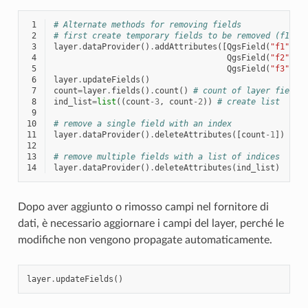
 1
# Alternate methods for removing fields
 2
# first create temporary fields to be removed (f1-3)
 3
layer
.
dataProvider
()
.
addAttributes
([
QgsField
(
"f1"
,
Q
 4
QgsField
(
"f2"
,
Q
 5
QgsField
(
"f3"
,
Q
 6
layer
.
updateFields
()
 7
count
=
layer
.
fields
()
.
count
()
# count of layer fields
 8
ind_list
=
list
((
count
-
3
,
count
-
2
))
# create list
 9
10
# remove a single field with an index
11
layer
.
dataProvider
()
.
deleteAttributes
([
count
-
1
])
12
13
# remove multiple fields with a list of indices
14
layer
.
dataProvider
()
.
deleteAttributes
(
ind_list
)
Dopo aver aggiunto o rimosso campi nel fornitore di
dati, è necessario aggiornare i campi del layer, perché le
modifiche non vengono propagate automaticamente.
layer
.
updateFields
()