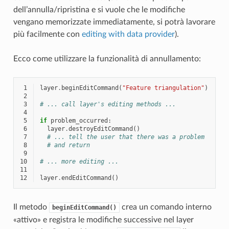
dell’annulla/ripristina e si vuole che le modifiche
vengano memorizzate immediatamente, si potrà lavorare
più facilmente con
editing with data provider
).
Ecco come utilizzare la funzionalità di annullamento:
 1
layer
.
beginEditCommand
(
"Feature triangulation"
)
 2
 3
# ... call layer's editing methods ...
 4
 5
if
problem_occurred
:
 6
layer
.
destroyEditCommand
()
 7
# ... tell the user that there was a problem
 8
# and return
 9
10
# ... more editing ...
11
12
layer
.
endEditCommand
()
Il metodo
crea un comando interno
beginEditCommand()
«attivo» e registra le modifiche successive nel layer