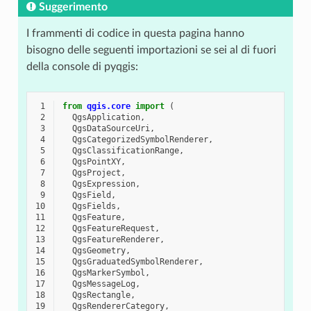
Suggerimento
I frammenti di codice in questa pagina hanno
bisogno delle seguenti importazioni se sei al di fuori
della console di pyqgis:
 1
from
qgis.core
import
(
 2
QgsApplication
,
 3
QgsDataSourceUri
,
 4
QgsCategorizedSymbolRenderer
,
 5
QgsClassificationRange
,
 6
QgsPointXY
,
 7
QgsProject
,
 8
QgsExpression
,
 9
QgsField
,
10
QgsFields
,
11
QgsFeature
,
12
QgsFeatureRequest
,
13
QgsFeatureRenderer
,
14
QgsGeometry
,
15
QgsGraduatedSymbolRenderer
,
16
QgsMarkerSymbol
,
17
QgsMessageLog
,
18
QgsRectangle
,
19
QgsRendererCategory
,