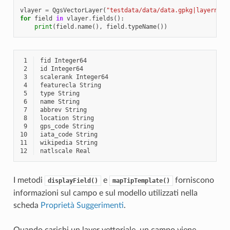
vlayer
=
QgsVectorLayer
(
"testdata/data/data.gpkg|layername
for
field
in
vlayer
.
fields
():
print
(
field
.
name
(),
field
.
typeName
())
 1
 2
 3
 4
 5
 6
 7
 8
 9
10
11
12
I metodi
e
forniscono
displayField()
mapTipTemplate()
informazioni sul campo e sul modello utilizzati nella
scheda
Proprietà Suggerimenti
.
Quando carichi un layer vettoriale, un campo viene