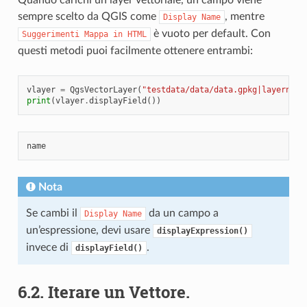
sempre scelto da QGIS come
, mentre
Display
Name
è vuoto per default. Con
Suggerimenti
Mappa
in
HTML
questi metodi puoi facilmente ottenere entrambi:
vlayer
=
QgsVectorLayer
(
"testdata/data/data.gpkg|layername
print
(
vlayer
.
displayField
())
Nota
Se cambi il
da un campo a
Display
Name
un’espressione, devi usare
displayExpression()
invece di
.
displayField()
6.2.
Iterare un Vettore.