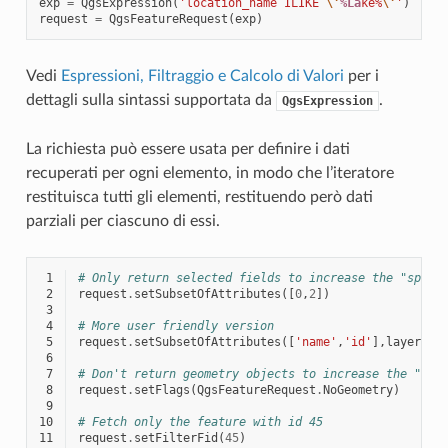
exp
=
QgsExpression
(
'location_name ILIKE 
\'
%La
ke%
\'
'
)
request
=
QgsFeatureRequest
(
exp
)
Vedi
Espressioni, Filtraggio e Calcolo di Valori
per i
dettagli sulla sintassi supportata da
.
QgsExpression
La richiesta può essere usata per definire i dati
recuperati per ogni elemento, in modo che l’iteratore
restituisca tutti gli elementi, restituendo però dati
parziali per ciascuno di essi.
 1
# Only return selected fields to increase the "speed
 2
request
.
setSubsetOfAttributes
([
0
,
2
])
 3
 4
# More user friendly version
 5
request
.
setSubsetOfAttributes
([
'name'
,
'id'
],
layer
.
fi
 6
 7
# Don't return geometry objects to increase the "spe
 8
request
.
setFlags
(
QgsFeatureRequest
.
NoGeometry
)
 9
10
# Fetch only the feature with id 45
11
request
.
setFilterFid
(
45
)