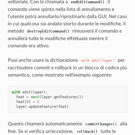
vettoriale. Con la chiamata a
il
endEditCommand()
comando viene spinto nella lista di annullamento e
l’utente potrà annullarlo/ripristinarlo dalla GUI. Nel caso
in cui qualcosa sia andato storto durante le modifiche, il
metodo
rimuoverà il comando e
destroyEditCommand()
annullerà tutte le modifiche effettuate mentre il
comando era attivo.
Puoi anche usare la dichiarazione
per
with
edit(layer)
racchiudere commit e rollback in un blocco di codice più
semantico, come mostrato nell’esempio seguente:
with
edit
(
layer
):
feat
=
next
(
layer
.
getFeatures
())
feat
[
0
]
=
5
layer
.
updateFeature
(
feat
)
Questo chiamerà automaticamente
alla
commitChanges()
fine. Se si verifica un’eccezione,
tutte le
rollBack()