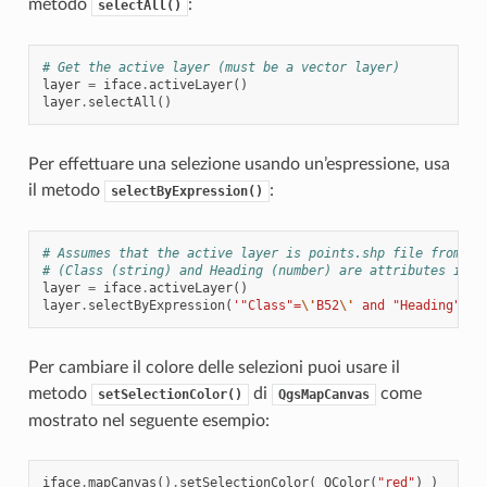
metodo
:
selectAll()
# Get the active layer (must be a vector layer)
layer
=
iface
.
activeLayer
()
layer
.
selectAll
()
Per effettuare una selezione usando un’espressione, usa
il metodo
:
selectByExpression()
# Assumes that the active layer is points.shp file from th
# (Class (string) and Heading (number) are attributes in p
layer
=
iface
.
activeLayer
()
layer
.
selectByExpression
(
'"Class"=
\'
B52
\'
 and "Heading" > 
Per cambiare il colore delle selezioni puoi usare il
metodo
di
come
setSelectionColor()
QgsMapCanvas
mostrato nel seguente esempio:
iface
.
mapCanvas
()
.
setSelectionColor
(
QColor
(
"red"
)
)