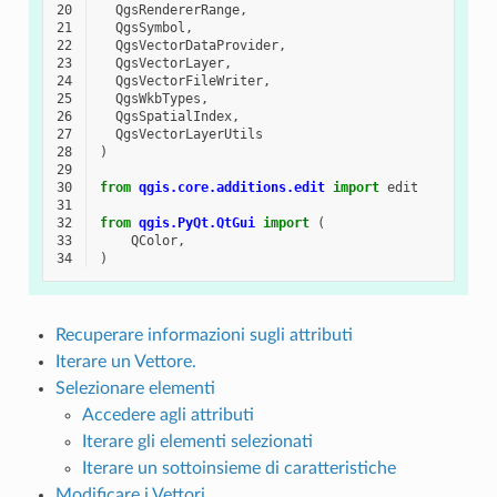
20
QgsRendererRange
,
21
QgsSymbol
,
22
QgsVectorDataProvider
,
23
QgsVectorLayer
,
24
QgsVectorFileWriter
,
25
QgsWkbTypes
,
26
QgsSpatialIndex
,
27
QgsVectorLayerUtils
28
)
29
30
from
qgis.core.additions.edit
import
edit
31
32
from
qgis.PyQt.QtGui
import
(
33
QColor
,
34
)
Recuperare informazioni sugli attributi
Iterare un Vettore.
Selezionare elementi
Accedere agli attributi
Iterare gli elementi selezionati
Iterare un sottoinsieme di caratteristiche
Modificare i Vettori