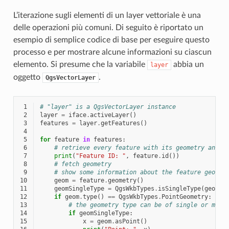
L’iterazione sugli elementi di un layer vettoriale è una
delle operazioni più comuni. Di seguito è riportato un
esempio di semplice codice di base per eseguire questo
processo e per mostrare alcune informazioni su ciascun
elemento. Si presume che la variabile
abbia un
layer
oggetto
.
QgsVectorLayer
 1
# "layer" is a QgsVectorLayer instance
 2
layer
=
iface
.
activeLayer
()
 3
features
=
layer
.
getFeatures
()
 4
 5
for
feature
in
features
:
 6
# retrieve every feature with its geometry and a
 7
print
(
"Feature ID: "
,
feature
.
id
())
 8
# fetch geometry
 9
# show some information about the feature geomet
10
geom
=
feature
.
geometry
()
11
geomSingleType
=
QgsWkbTypes
.
isSingleType
(
geom
.
w
12
if
geom
.
type
()
==
QgsWkbTypes
.
PointGeometry
:
13
# the geometry type can be of single or mult
14
if
geomSingleType
:
15
x
=
geom
.
asPoint
()