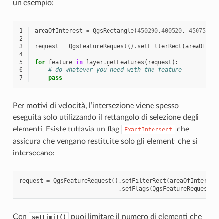
un esempio:
1
areaOfInterest
=
QgsRectangle
(
450290
,
400520
,
450750
,
4
2
3
request
=
QgsFeatureRequest
()
.
setFilterRect
(
areaOfInt
4
5
for
feature
in
layer
.
getFeatures
(
request
):
6
# do whatever you need with the feature
7
pass
Per motivi di velocità, l’intersezione viene spesso
eseguita solo utilizzando il rettangolo di selezione degli
elementi. Esiste tuttavia un flag
che
ExactIntersect
assicura che vengano restituite solo gli elementi che si
intersecano:
request
=
QgsFeatureRequest
()
.
setFilterRect
(
areaOfInterest
.
setFlags
(
QgsFeatureRequest
.
E
Con
puoi limitare il numero di elementi che
setLimit()