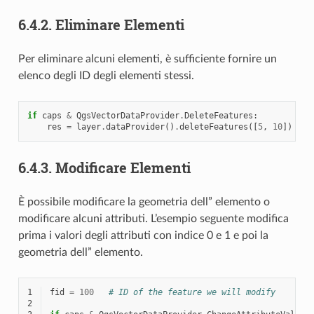
6.4.2.
Eliminare Elementi
Per eliminare alcuni elementi, è sufficiente fornire un
elenco degli ID degli elementi stessi.
if
caps
&
QgsVectorDataProvider
.
DeleteFeatures
:
res
=
layer
.
dataProvider
()
.
deleteFeatures
([
5
,
10
])
6.4.3.
Modificare Elementi
È possibile modificare la geometria dell” elemento o
modificare alcuni attributi. L’esempio seguente modifica
prima i valori degli attributi con indice 0 e 1 e poi la
geometria dell” elemento.
1
fid
=
100
# ID of the feature we will modify
2