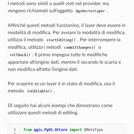
I metodi sono simili a quelli visti nel provider, ma
vengono richiamati sull’oggetto
.
QgsVectorLayer
Affinché questi metodi funzionino, il layer deve essere in
modalità di modifica. Per avviare la modalità di modifica,
utilizza il metodo
. Per interrompere la
startEditing()
modifica, utilizza i metodi
o
commitChanges()
. Il primo impegna tutte le modifiche
rollBack()
apportate all’origine dati, mentre il secondo le scarta e
non modifica affatto l’origine dati.
Per scoprire se un layer è in stato di modifica, usa il
metodo
.
isEditable()
Di seguito hai alcuni esempi che dimostrano come
utilizzare questi metodi di editing.
 1
from
qgis.PyQt.QtCore
import
QMetaType