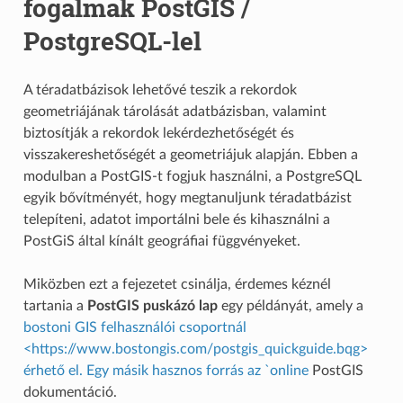
fogalmak PostGIS /
PostgreSQL-lel
A téradatbázisok lehetővé teszik a rekordok
geometriájának tárolását adatbázisban, valamint
biztosítják a rekordok lekérdezhetőségét és
visszakereshetőségét a geometriájuk alapján. Ebben a
modulban a PostGIS-t fogjuk használni, a PostgreSQL
egyik bővítményét, hogy megtanuljunk téradatbázist
telepíteni, adatot importálni bele és kihasználni a
PostGiS által kínált geográfiai függvényeket.
Miközben ezt a fejezetet csinálja, érdemes kéznél
tartania a
PostGIS puskázó lap
egy példányát, amely a
bostoni GIS felhasználói csoportnál
<https://www.bostongis.com/postgis_quickguide.bqg>
érhető el. Egy másik hasznos forrás az `online
PostGIS
dokumentáció.