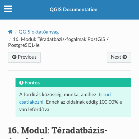
QGIS Documentation
QGIS oktatóanyag
16.
Modul: Téradatbázis-fogalmak PostGIS /
PostgreSQL-lel
Previous
Next
Fontos
A fordítás közösségi munka, amihez
itt tud
csatlakozni
. Ennek az oldalnak eddig 100.00%-a
van lefordítva.
16.
Modul: Téradatbázis-