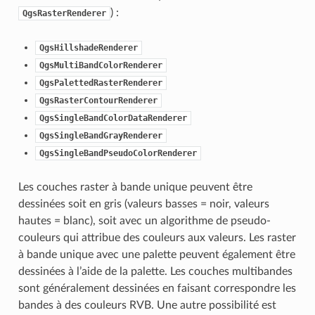
) :
QgsRasterRenderer
QgsHillshadeRenderer
QgsMultiBandColorRenderer
QgsPalettedRasterRenderer
QgsRasterContourRenderer
QgsSingleBandColorDataRenderer
QgsSingleBandGrayRenderer
QgsSingleBandPseudoColorRenderer
Les couches raster à bande unique peuvent être
dessinées soit en gris (valeurs basses = noir, valeurs
hautes = blanc), soit avec un algorithme de pseudo-
couleurs qui attribue des couleurs aux valeurs. Les raster
à bande unique avec une palette peuvent également être
dessinées à l’aide de la palette. Les couches multibandes
sont généralement dessinées en faisant correspondre les
bandes à des couleurs RVB. Une autre possibilité est