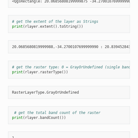
# get the extent of the layer as Strings
print
(
rlayer
.
extent
()
.
toString
())
# get the raster type: 0 = GrayOrUndefined (single band), 
print
(
rlayer
.
rasterType
())
# get the total band count of the raster
print
(
rlayer
.
bandCount
())