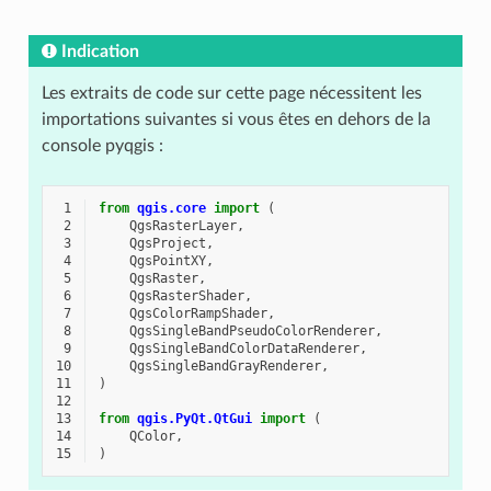
Indication
Les extraits de code sur cette page nécessitent les
importations suivantes si vous êtes en dehors de la
console pyqgis :
 1
from
qgis.core
import
(
 2
QgsRasterLayer
,
 3
QgsProject
,
 4
QgsPointXY
,
 5
QgsRaster
,
 6
QgsRasterShader
,
 7
QgsColorRampShader
,
 8
QgsSingleBandPseudoColorRenderer
,
 9
QgsSingleBandColorDataRenderer
,
10
QgsSingleBandGrayRenderer
,
11
)
12
13
from
qgis.PyQt.QtGui
import
(
14
QColor
,
15
)