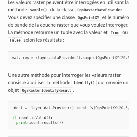
Les valeurs raster peuvent être interrogées en utilisant la
méthode
de la classe
.
sample()
QgsRasterDataProvider
Vous devez spécifier une classe
et le numéro
QgsPointXY
de bande de la couche raster que vous voulez interroger.
La méthode retourne un tuple avec la valeur et
ou
True
selon les résultats :
False
val
,
res
=
rlayer
.
dataProvider
()
.
sample
(
QgsPointXY
(
20.50
,
Une autre méthode pour interroger les valeurs raster
consiste à utiliser la méthode
qui renvoie un
identify()
objet
.
QgsRasterIdentifyResult
ident
=
rlayer
.
dataProvider
()
.
identify
(
QgsPointXY
(
20.5
,
-
3
if
ident
.
isValid
():
print
(
ident
.
results
())