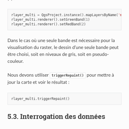
rlayer_multi
=
QgsProject
.
instance
()
.
mapLayersByName
(
'mult
rlayer_multi
.
renderer
()
.
setGreenBand
(
1
)
rlayer_multi
.
renderer
()
.
setRedBand
(
2
)
Dans le cas où une seule bande est nécessaire pour la
visualisation du raster, le dessin d’une seule bande peut
être choisi, soit en niveaux de gris, soit en pseudo-
couleur.
Nous devons utiliser
pour mettre à
triggerRepaint()
jour la carte et voir le résultat :
rlayer_multi
.
triggerRepaint
()
5.3.
Interrogation des données