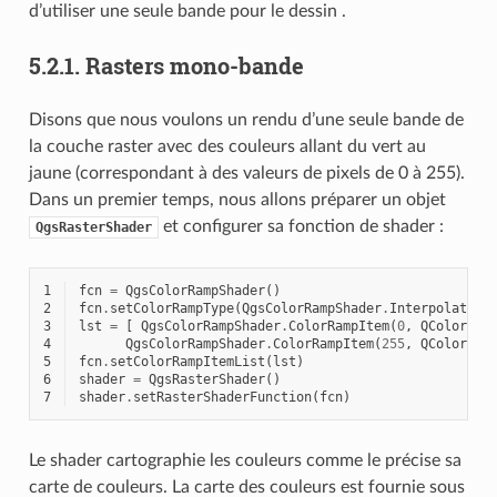
d’utiliser une seule bande pour le dessin .
5.2.1.
Rasters mono-bande
Disons que nous voulons un rendu d’une seule bande de
la couche raster avec des couleurs allant du vert au
jaune (correspondant à des valeurs de pixels de 0 à 255).
Dans un premier temps, nous allons préparer un objet
et configurer sa fonction de shader :
QgsRasterShader
1
fcn
=
QgsColorRampShader
()
2
fcn
.
setColorRampType
(
QgsColorRampShader
.
Interpolated
)
3
lst
=
[
QgsColorRampShader
.
ColorRampItem
(
0
,
QColor
(
0
,
4
QgsColorRampShader
.
ColorRampItem
(
255
,
QColor
(
25
5
fcn
.
setColorRampItemList
(
lst
)
6
shader
=
QgsRasterShader
()
7
shader
.
setRasterShaderFunction
(
fcn
)
Le shader cartographie les couleurs comme le précise sa
carte de couleurs. La carte des couleurs est fournie sous