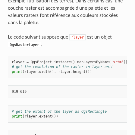
exemple l’utilisation des terres). Dans certains cas, une
couche raster est accompagnée d’une palette et les
valeurs rasters font référence aux couleurs stockées
dans la palette.
Le code suivant suppose que
est un objet
rlayer
.
QgsRasterLayer
rlayer
=
QgsProject
.
instance
()
.
mapLayersByName
(
'srtm'
)[
0
]
# get the resolution of the raster in layer unit
print
(
rlayer
.
width
(),
rlayer
.
height
())
# get the extent of the layer as QgsRectangle
print
(
rlayer
.
extent
())