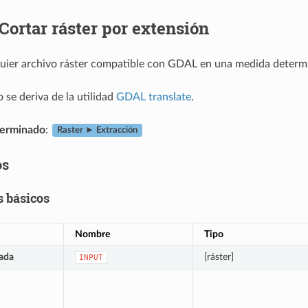
Cortar ráster por extensión
quier archivo ráster compatible con GDAL en una medida determ
 se deriva de la utilidad
GDAL translate
.
erminado
:
Raster ► Extracción
os
 básicos
Nombre
Tipo
ada
[ráster]
INPUT