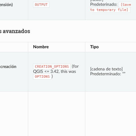
Predeterinado:
ensión)
OUTPUT
[Save
to
temporary
file]
s avanzados
Nombre
Tipo
(for
 creación
CREATION_OPTIONS
[cadena de texto]
QGIS <= 3.42, this was
Predeterminado: “”
)
OPTIONS