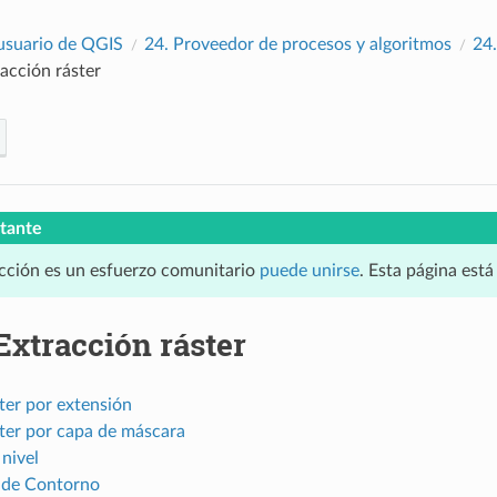
usuario de QGIS
24.
Proveedor de procesos y algoritmos
24
acción ráster
tante
cción es un esfuerzo comunitario
puede unirse
. Esta página est
Extracción ráster
ter por extensión
ster por capa de máscara
nivel
 de Contorno