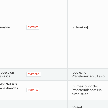
tensión
[extensión]
EXTENT
proyección
[booleano]
OVERCRS
e salida.
Predeterminado: Falso
alor NoData
[numérico: doble]
 a las bandas
Predeterminado: No
NODATA
establecido
[ráster]