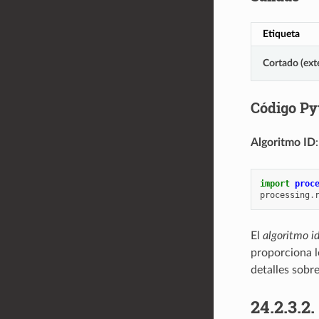
Etiqueta
Cortado (ext
Código Py
Algoritmo ID
import
proc
processing
.
El
algoritmo i
proporciona 
detalles sobr
24.2.3.2.