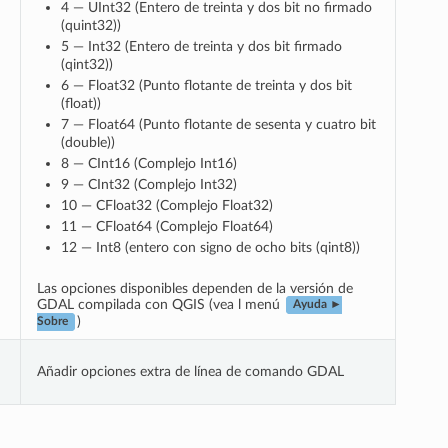
4 — UInt32 (Entero de treinta y dos bit no firmado
(quint32))
5 — Int32 (Entero de treinta y dos bit firmado
(qint32))
6 — Float32 (Punto flotante de treinta y dos bit
(float))
7 — Float64 (Punto flotante de sesenta y cuatro bit
(double))
8 — CInt16 (Complejo Int16)
9 — CInt32 (Complejo Int32)
10 — CFloat32 (Complejo Float32)
11 — CFloat64 (Complejo Float64)
12 — Int8 (entero con signo de ocho bits (qint8))
Las opciones disponibles dependen de la versión de
GDAL compilada con QGIS (vea l menú
Ayuda ►
)
Sobre
Añadir opciones extra de línea de comando GDAL