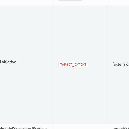
l objetivo
[extensió
TARGET_EXTENT
alor NoData especificado a
[numérico