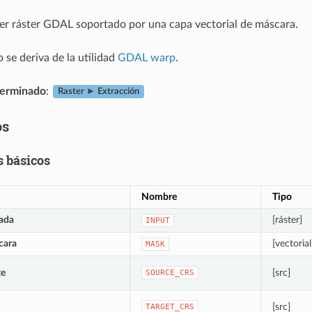
er ráster GDAL soportado por una capa vectorial de máscara.
 se deriva de la utilidad
GDAL warp
.
erminado
:
Raster ► Extracción
os
 básicos
Nombre
Tipo
ada
[ráster]
INPUT
cara
[vectorial
MASK
te
[src]
SOURCE_CRS
[src]
TARGET_CRS