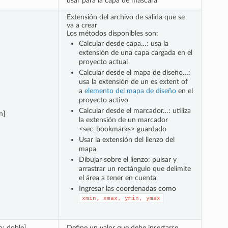
usar para la capa de máscara
Extensión del archivo de salida que se
va a crear
Los métodos disponibles son:
Calcular desde capa…: usa la
extensión de una capa cargada en el
proyecto actual
Calcular desde el mapa de diseño…:
usa la extensión de un es extent of
a
elemento del mapa de diseño
en el
proyecto activo
Calcular desde el marcador…: utiliza
n]
la extensión de un
marcador
<sec_bookmarks> guardado
Usar la extensión del lienzo del
mapa
Dibujar sobre el lienzo: pulsar y
arrastrar un rectángulo que delimite
el área a tener en cuenta
Ingresar las coordenadas como
xmin,
xmax,
ymin,
ymax
: doble]
Define un valor que debe insertarse