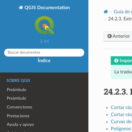
QGIS Documentation
Guía de 
24.2.3.
Extr
Anterior
3.44
Impor
Índice
La tradu
SOBRE QGIS
24.2.3.
Preámbulo
Preámbulo
Convenciones
Cortar rás
Cortar rá
Prestaciones
Curvas de 
Ayuda y apoyo
Polígonos