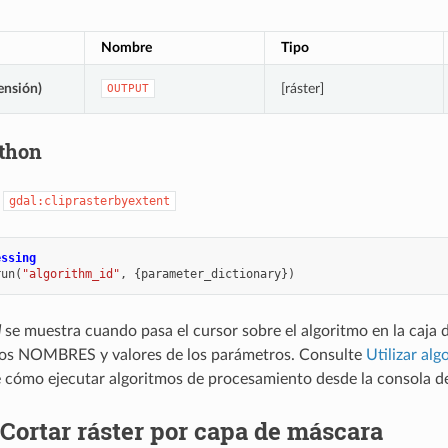
Nombre
Tipo
ensión)
[ráster]
OUTPUT
thon
:
gdal:cliprasterbyextent
essing
run
(
"algorithm_id"
,
{
parameter_dictionary
})
d
se muestra cuando pasa el cursor sobre el algoritmo en la caja 
los NOMBRES y valores de los parámetros. Consulte
Utilizar al
e cómo ejecutar algoritmos de procesamiento desde la consola d
Cortar ráster por capa de máscara