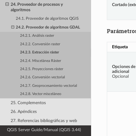
24. Proveedor de procesos y
Cortado (ext
algoritmos
24.1. Proveedor de algoritmos QGIS
24.2. Proveedor de algoritmos GDAL
Parámetro
24.2.1. Análisis raster
24.2.2. Conversión raster
Etiqueta
24.2.3. Extracción ráster
24.2.4. Miscelánea Ráster
Opciones de
24.2.5. Proyecciones ráster
adicional
Opcional
24.2.6. Conversión vectorial
24.2.7. Geoprocesamiento vectorial
24.2.8. Vector misceláneo
25. Complementos
26. Apéndices
27. Referencias bibliográficas y web
QGIS Server Guide/Manual (QGIS 3.44)