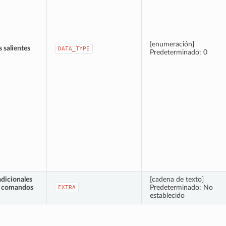
[enumeración]
 salientes
DATA_TYPE
Predeterminado: 0
dicionales
[cadena de texto]
de comandos
Predeterminado: No
EXTRA
establecido