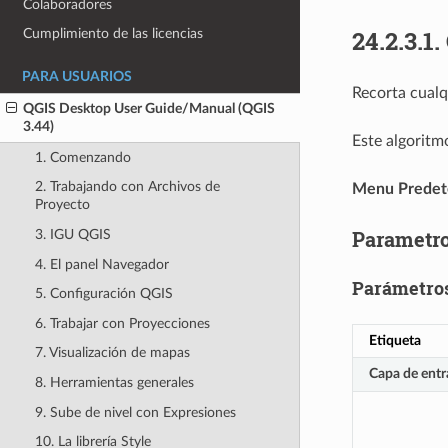
Colaboradores
24.2.3.1.
Cumplimiento de las licencias
PARA USUARIOS
Recorta cual
QGIS Desktop User Guide/Manual (QGIS
3.44)
Este algoritmo
1. Comenzando
2. Trabajando con Archivos de
Menu Predet
Proyecto
Parametr
3. IGU QGIS
4. El panel Navegador
Parámetros
5. Configuración QGIS
6. Trabajar con Proyecciones
Etiqueta
7. Visualización de mapas
Capa de entr
8. Herramientas generales
9. Sube de nivel con Expresiones
10. La librería Style