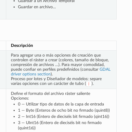
Guardar a un Archivo Temporal
Guardar en archivo…
Descripción
Para agregar una o más opciones de creación que
controlen el ráster a crear (colores, tamaño de bloque,
compresión de archivos …). Para mayor comodidad,
puede confiar en perfiles predefinidos (consultar
GDAL
driver options section
).
Proceso por lotes y Diseñador de modelos: separe
varias opciones con un carácter de tubo (
).
|
Define el formato del archivo ráster saliente
Opciones:
0 — Utilizar tipo de datos de la capa de entrada
1 — Byte (Enteros de ocho bit no firmado (quint8))
2 — Int16 (Entero de dieciséis bit firmado (qint16))
3 — UInt16 (Entero de dieciséis bit no firmado
(quint16))